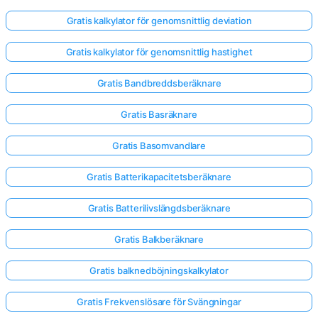
Gratis kalkylator för genomsnittlig deviation
Inga
Gratis kalkylator för genomsnittlig hastighet
frågor
än
Gratis Bandbreddsberäknare
Ställ
Gratis Basräknare
din
första
Gratis Basomvandlare
fråga
Gratis Batterikapacitetsberäknare
Gratis Batterilivslängdsberäknare
Gratis Balkberäknare
Gratis balknedböjningskalkylator
Gratis Frekvenslösare för Svängningar