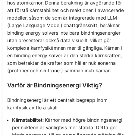
hos atomkärnor. Denna beräkning är avgörande för
att förstå kärnstabilitet och reaktioner. I avancerade
modeller, såsom de som är integrerade med LLM
(Large Language Model) chattgränssnitt, beräknar
binding energy solvers inte bara bindningsenergier
utan presenterar också data visuellt, vilket gör
komplexa kärnfysikämnen mer tillgängliga. Kärnan i
en binding energy solver är den starka kärnkraften,
som betraktar de krafter som håller nukleonerna
(protoner och neutroner) samman inuti kärnan.
Varför är Bindningsenergi Viktig?
Bindningsenergi är ett centralt begrepp inom
kärnfysik av flera skäl:
Kärnstabilitet
: Kärnor med högre bindningsenergi
per nukleon är vanligtvis mer stabila. Detta gör
bindningsenergi till en grundläggande mätning för