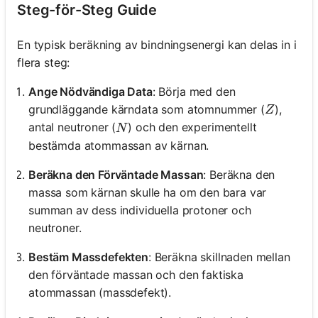
Steg-för-Steg Guide
En typisk beräkning av bindningsenergi kan delas in i
flera steg:
Ange Nödvändiga Data
: Börja med den
Z
grundläggande kärndata som atomnummer (
),
Z
N
antal neutroner (
) och den experimentellt
N
bestämda atommassan av kärnan.
Beräkna den Förväntade Massan
: Beräkna den
massa som kärnan skulle ha om den bara var
summan av dess individuella protoner och
neutroner.
Bestäm Massdefekten
: Beräkna skillnaden mellan
den förväntade massan och den faktiska
atommassan (massdefekt).