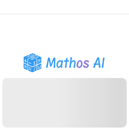
Matematiklösare
AI-lärare
PDF Läxhjälp
Studieverktyg