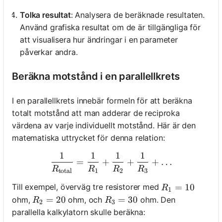
Tolka resultat
: Analysera de beräknade resultaten.
Använd grafiska resultat om de är tillgängliga för
att visualisera hur ändringar i en parameter
påverkar andra.
Beräkna motstånd i en parallellkrets
I en parallellkrets innebär formeln för att beräkna
totalt motstånd att man adderar de reciproka
värdena av varje individuellt motstånd. Här är den
matematiska uttrycket för denna relation:
1
1
1
1
\frac{1}{R_{\text{total}
=
+
+
+
…
R
R
R
R
total
1
2
3
R_1 = 10
=
10
Till exempel, överväg tre resistorer med
R
1
R_2 = 20
=
20
R_3 = 30
=
30
ohm,
ohm, och
ohm. Den
R
R
2
3
parallella kalkylatorn skulle beräkna: