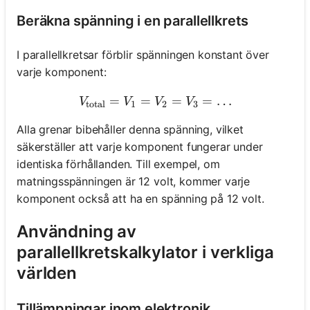
Beräkna spänning i en parallellkrets
I parallellkretsar förblir spänningen konstant över
varje komponent:
=
=
V_{\text{total}} = V_1 =
=
=
…
V
V
V
V
total
1
2
3
Alla grenar bibehåller denna spänning, vilket
säkerställer att varje komponent fungerar under
identiska förhållanden. Till exempel, om
matningsspänningen är 12 volt, kommer varje
komponent också att ha en spänning på 12 volt.
Användning av
parallellkretskalkylator i verkliga
världen
Tillämpningar inom elektronik