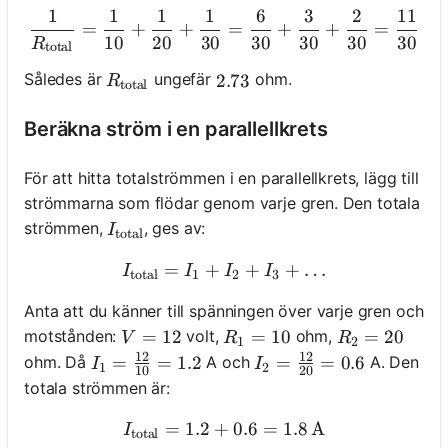
1
1
1
1
6
3
2
11
\frac{1}{R_{\text{total}}
=
+
+
=
+
+
=
10
20
30
30
30
30
30
R
total
R_{\text{total}}
Således är
ungefär
ohm.
2.73
2.73
R
total
Beräkna ström i en parallellkrets
För att hitta totalströmmen i en parallellkrets, lägg till
strömmarna som flödar genom varje gren. Den totala
I_{\text{total}}
strömmen,
, ges av:
I
total
=
+
I_{\text{total}} = I_1 + I
+
+
…
I
I
I
I
total
1
2
3
Anta att du känner till spänningen över varje gren och
V = 12
=
12
R_1 = 10
=
10
R_2 = 20
=
20
motstånden:
volt,
ohm,
V
R
R
1
2
12
12
I_1 = \frac{12}{10} = 1.2
=
=
1.2
I_2 = \frac{12}{20} = 
=
=
0.6
ohm. Då
A och
A. Den
I
I
1
2
10
20
totala strömmen är:
=
1.2
+
I_{\text{total}} = 1.2 + 0.
0.6
=
1.8
A
I
total