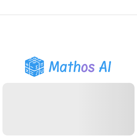
Matematiklösare
AI-lärare
PDF Läxhjälp
Studieverktyg