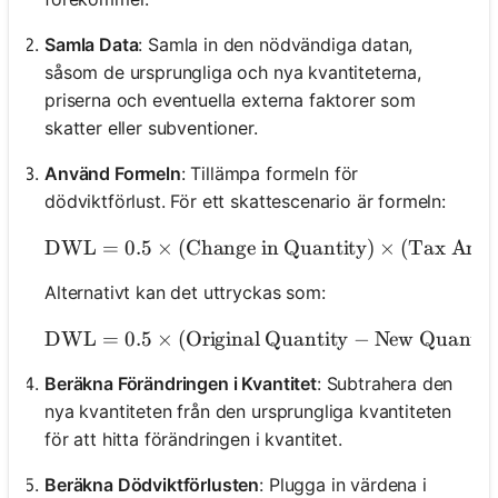
Samla Data
: Samla in den nödvändiga datan,
såsom de ursprungliga och nya kvantiteterna,
priserna och eventuella externa faktorer som
skatter eller subventioner.
Använd Formeln
: Tillämpa formeln för
dödviktförlust. För ett skattescenario är formeln:
DWL
=
0.5
×
(
Change in Quantity
\text{DWL} = 0.5 \ti
)
×
(
Tax Amo
Alternativt kan det uttryckas som:
DWL
=
0.5
×
(
Original Quantity
−
New Quantit
\t
Beräkna Förändringen i Kvantitet
: Subtrahera den
nya kvantiteten från den ursprungliga kvantiteten
för att hitta förändringen i kvantitet.
Beräkna Dödviktförlusten
: Plugga in värdena i