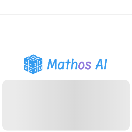
Matematiklösare
AI-lärare
PDF Läxhjälp
Studieverktyg