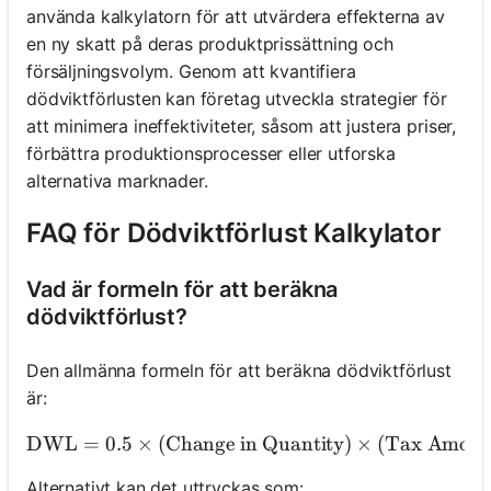
använda kalkylatorn för att utvärdera effekterna av
en ny skatt på deras produktprissättning och
försäljningsvolym. Genom att kvantifiera
dödviktförlusten kan företag utveckla strategier för
att minimera ineffektiviteter, såsom att justera priser,
förbättra produktionsprocesser eller utforska
alternativa marknader.
FAQ för Dödviktförlust Kalkylator
Vad är formeln för att beräkna
dödviktförlust?
Den allmänna formeln för att beräkna dödviktförlust
är:
DWL
=
0.5
×
(
Change in Quantity
\text{DWL} = 0.5 \time
)
×
(
Tax Amoun
Alternativt kan det uttryckas som: