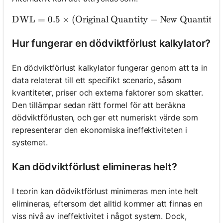
DWL
=
0.5
×
(
Original Quantity
−
New Quantity
\tex
)
Hur fungerar en dödviktförlust kalkylator?
En dödviktförlust kalkylator fungerar genom att ta in
data relaterat till ett specifikt scenario, såsom
kvantiteter, priser och externa faktorer som skatter.
Den tillämpar sedan rätt formel för att beräkna
dödviktförlusten, och ger ett numeriskt värde som
representerar den ekonomiska ineffektiviteten i
systemet.
Kan dödviktförlust elimineras helt?
I teorin kan dödviktförlust minimeras men inte helt
elimineras, eftersom det alltid kommer att finnas en
viss nivå av ineffektivitet i något system. Dock,