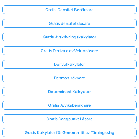
Gratis Densitet Beräknare
Gratis densitetslösare
Gratis Avskrivningskalkylator
Gratis Derivata av Vektorlösare
Derivatkalkylator
Desmos-räknare
Determinant Kalkylator
Gratis Avviksberäknare
Logga
Gratis Daggpunkt Lösare
in
här!
er:
Gratis Kalkylator för Genomsnitt av Tärningsslag