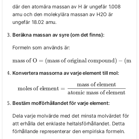
där den atomära massan av H är ungefär 1.008
amu och den molekylära massan av H2O är
ungefär 18.02 amu.
Beräkna massan av syre (om det finns):
Formeln som används är:
mass of O
=
(
mass of original compound
\text{mass of 
)
−
(
mass
Konvertera massorna av varje element till mol:
mass of element
\text{moles of element} =
moles of element
=
atomic mass of element
Bestäm molförhållandet för varje element:
Dela varje molvärde med det minsta molvärdet för
att erhålla det enklaste heltalsförhållandet. Detta
förhållande representerar den empiriska formeln.