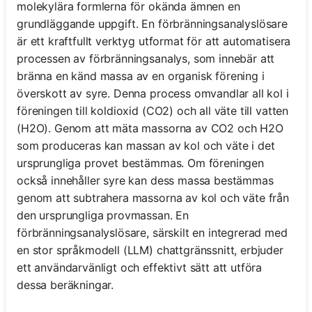
molekylära formlerna för okända ämnen en
grundläggande uppgift. En förbränningsanalyslösare
är ett kraftfullt verktyg utformat för att automatisera
processen av förbränningsanalys, som innebär att
bränna en känd massa av en organisk förening i
överskott av syre. Denna process omvandlar all kol i
föreningen till koldioxid (CO2) och all väte till vatten
(H2O). Genom att mäta massorna av CO2 och H2O
som produceras kan massan av kol och väte i det
ursprungliga provet bestämmas. Om föreningen
också innehåller syre kan dess massa bestämmas
genom att subtrahera massorna av kol och väte från
den ursprungliga provmassan. En
förbränningsanalyslösare, särskilt en integrerad med
en stor språkmodell (LLM) chattgränssnitt, erbjuder
ett användarvänligt och effektivt sätt att utföra
dessa beräkningar.