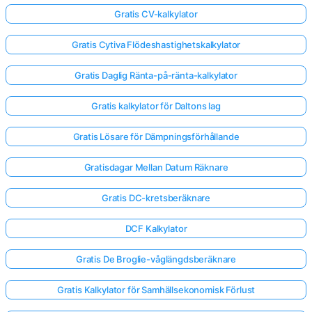
Gratis CV-kalkylator
Gratis Cytiva Flödeshastighetskalkylator
Gratis Daglig Ränta-på-ränta-kalkylator
Gratis kalkylator för Daltons lag
Gratis Lösare för Dämpningsförhållande
Gratisdagar Mellan Datum Räknare
Gratis DC-kretsberäknare
DCF Kalkylator
Logga
Gratis De Broglie-våglängdsberäknare
in
här!
Gratis Kalkylator för Samhällsekonomisk Förlust
er: