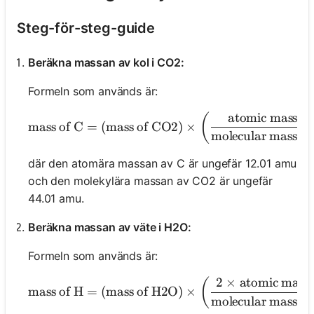
Steg-för-steg-guide
Beräkna massan av kol i CO2:
Formeln som används är:
atomic mass of
\text{mass of C} = (
(
mass of C
=
(
mass of CO2
)
×
molecular mass o
där den atomära massan av C är ungefär 12.01 amu
och den molekylära massan av CO2 är ungefär
44.01 amu.
Beräkna massan av väte i H2O:
Formeln som används är:
2
×
atomic mass 
\text{mass of H} = (
(
mass of H
=
(
mass of H2O
)
×
molecular mass o