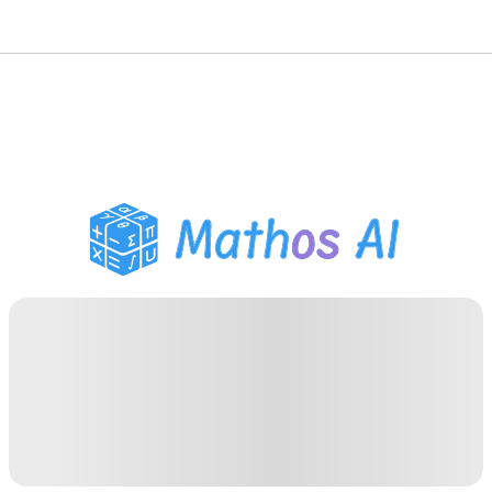
Matematiklösare
AI-lärare
PDF Läxhjälp
Studieverktyg