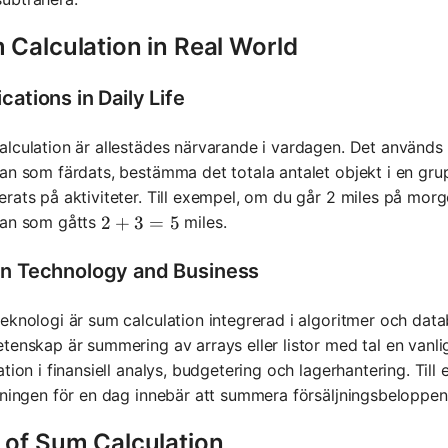
 Calculation in Real World
cations in Daily Life
lculation är allestädes närvarande i vardagen. Det används 
an som färdats, bestämma det totala antalet objekt i en grup
rats på aktiviteter. Till exempel, om du går 2 miles på morg
kan som gåtts
miles.
2 + 3 = 5
2
+
3
=
5
in Technology and Business
eknologi är sum calculation integrerad i algoritmer och data
tenskap är summering av arrays eller listor med tal en vanl
ation i finansiell analys, budgetering och lagerhantering. Til
jningen för en dag innebär att summera försäljningsbeloppen 
 of Sum Calculation