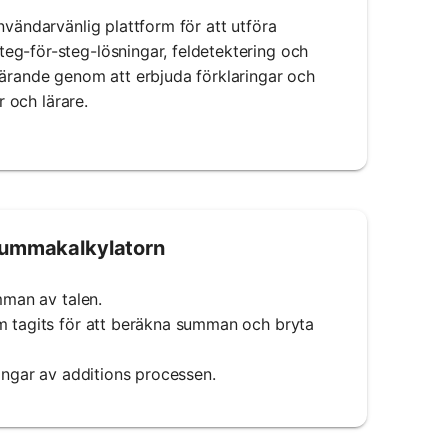
nvändarvänlig plattform för att utföra
eg-för-steg-lösningar, feldetektering och
lärande genom att erbjuda förklaringar och
r och lärare.
Summakalkylatorn
mman av talen.
om tagits för att beräkna summan och bryta
ringar av additions processen.