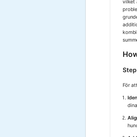
vilket
proble
grund
additi
kombin
summer
How
Step
För at
Ide
din
Ali
hund