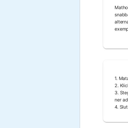
Mathos
snabba
altern
exempe
1. Mat
2. Kli
3. Ste
ner ad
4. Slu