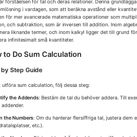
 är förståelsen för tal och deras relationer. Denna grundlägga
mlösning i vardagen, som att beräkna avstånd eller kvantite
en för mer avancerade matematiska operationer som multipl
on, och subtraktion, som är inversen till addition. Inom alge
era liknande termer, och inom kalkyl ligger det till grund fö
a infinitesimalt små kvantiteter.
 to Do Sum Calculation
 by Step Guide
t utföra sum calculation, följ dessa steg:
ntify the Addends
: Bestäm de tal du behöver addera. Till exe
a addender.
gn the Numbers
: Om du hanterar flersiffriga tal, justera dem e
ratalsplatser, etc.).