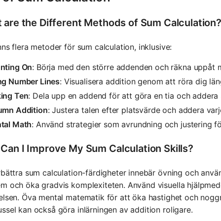
 are the Different Methods of Sum Calculation
nns flera metoder för sum calculation, inklusive:
nting On
: Börja med den större addenden och räkna uppåt
ng Number Lines
: Visualisera addition genom att röra dig läng
ing Ten
: Dela upp en addend för att göra en tia och addera
umn Addition
: Justera talen efter platsvärde och addera var
tal Math
: Använd strategier som avrundning och justering fö
Can I Improve My Sum Calculation Skills?
rbättra sum calculation-färdigheter innebär övning och använ
m och öka gradvis komplexiteten. Använd visuella hjälpmedel 
elsen. Öva mental matematik för att öka hastighet och nogg
ssel kan också göra inlärningen av addition roligare.