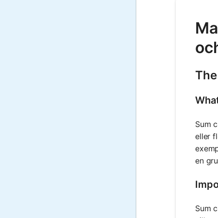
Ma
oc
The
What
Sum ca
eller 
exemp
en gr
Impo
Sum ca