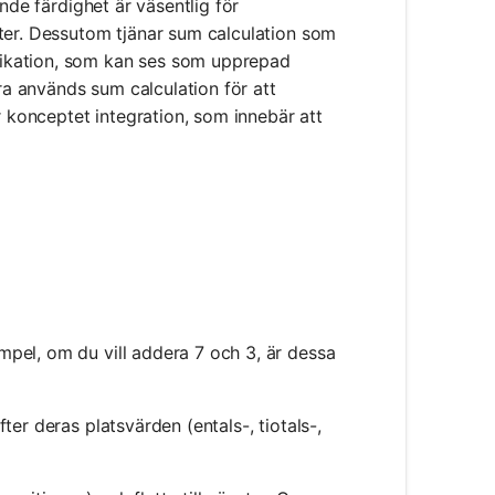
nde färdighet är väsentlig för
ter. Dessutom tjänar sum calculation som
ikation, som kan ses som upprepad
bra används sum calculation för att
r konceptet integration, som innebär att
mpel, om du vill addera 7 och 3, är dessa
fter deras platsvärden (entals-, tiotals-,