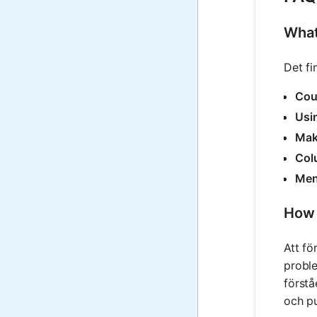
What
Det fi
Cou
Usi
Mak
Col
Men
How 
Att fö
proble
förstå
och pu