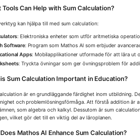
 Tools Can Help with Sum Calculation?
verktyg kan hjälpa till med sum calculation:
culators
: Elektroniska enheter som utför aritmetiska operati
h Software
: Program som Mathos AI som erbjuder avancerad
cational Apps
: Mobilapplikationer utformade för att lära ut 
ksheets
: Tryckta övningar som ger övningsproblem för addi
is Sum Calculation Important in Education?
lculation är en grundläggande färdighet inom utbildning. Det
nighet och problemlösningsförmåga. Att förstå addition är a
mnen, som algebra och kalkyl. Dessutom är sum calculation
en, vilket gör det till en viktig del av läroplanen.
Does Mathos AI Enhance Sum Calculation?