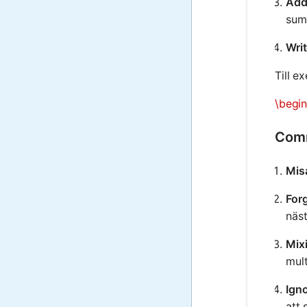
Add
summ
Wri
Till e
\begin
Comm
Misa
Forg
näs
Mix
mult
Ign
att 