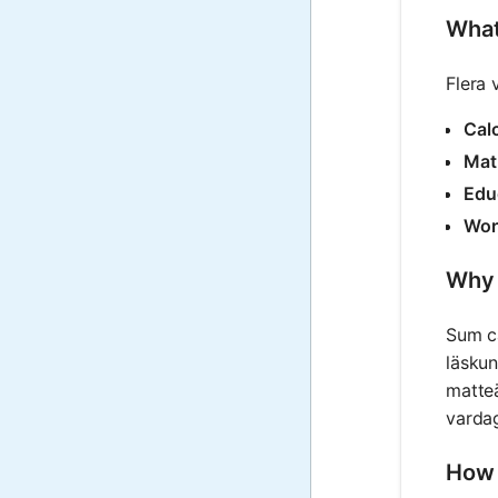
What
Flera 
Cal
Mat
Edu
Wor
Why 
Sum ca
läskun
matteä
vardag
How 