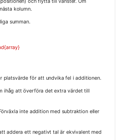
positionen) och flytta till vänster. Om
 nästa kolumn.
utliga summan.
nd{array}
ter platsvärde för att undvika fel i additionen.
ihåg att överföra det extra värdet till
Förväxla inte addition med subtraktion eller
att addera ett negativt tal är ekvivalent med