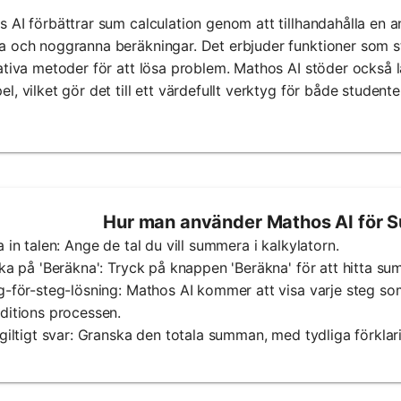
 AI förbättrar sum calculation genom att tillhandahålla en a
 och noggranna beräkningar. Det erbjuder funktioner som st
ativa metoder för att lösa problem. Mathos AI stöder också 
l, vilket gör det till ett värdefullt verktyg för både studente
Hur man använder Mathos AI för 
a in talen: Ange de tal du vill summera i kalkylatorn.
cka på 'Beräkna': Tryck på knappen 'Beräkna' för att hitta su
g-för-steg-lösning: Mathos AI kommer att visa varje steg s
ditions processen.
tgiltigt svar: Granska den totala summan, med tydliga förkla