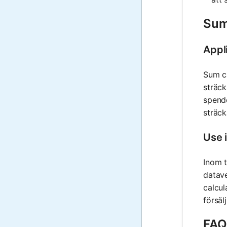
Sum
Appli
Sum ca
sträck
spende
sträc
Use 
Inom t
datave
calcul
försäl
FAQ