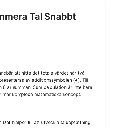
ummera Tal Snabbt
bär att hitta det totala värdet när två
presenteras av additionssymbolen (+). Till
h 8 är summan. Sum calculation är inte bara
ör mer komplexa matematiska koncept.
et hjälper till att utveckla taluppfattning,