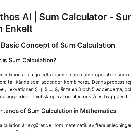
thos AI | Sum Calculator - S
h Enkelt
 Basic Concept of Sum Calculation
 is Sum Calculation?
lculation är en grundläggande matematisk operation som inne
flera tal, kända som addender, kombineras. Denna process re
el, i ekvationen
, är talen 3 och 5 addenderna, oc
3 + 5 = 8
3
+
5
=
8
undläggande aritmetisk operation utan också en byggsten f
rtance of Sum Calculation in Mathematics
lculation är avgörande inom matematik av flera anledningar. D