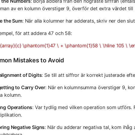
 the Numbers
: Börja addera från den högraste siffran (entals
an av en kolumn överstiger 9, överför det extra värdet till
te the Sum
: När alla kolumner har adderats, skriv ner den sl
xempel, för att addera 47 och 58:
{array}{c} \phantom{1}47 \ + \phantom{1}58 \ \hline 105 \ \e
on Mistakes to Avoid
lignment of Digits
: Se till att siffror är korrekt justerade ef
etting to Carry Over
: När en kolumnsumma överstiger 9, kom 
ta kolumn.
ing Operations
: Var tydlig med vilken operation som utförs. 
iplikation.
oring Negative Signs
: När du adderar negativa tal, kom ihåg 
subtrahera.