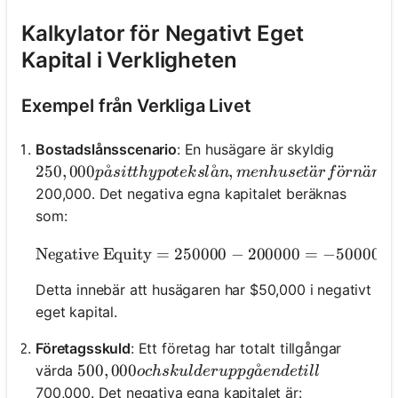
Kalkylator för Negativt Eget
Kapital i Verkligheten
Exempel från Verkliga Livet
Bostadslånsscenario
: En husägare är skyldig
250,000 på sitt hypotekslån, men huset är för närva
250
,
000
˚
˚
,
¨
¨
¨
p
a
s
i
tt
h
y
p
o
t
e
k
s
l
a
n
m
e
nh
u
se
t
a
r
f
o
r
n
a
r
v
a
200,000. Det negativa egna kapitalet beräknas
som:
Negative Equity
=
250000
\text{Negative Equity} =
−
200000
=
−
50000
Detta innebär att husägaren har $50,000 i negativt
eget kapital.
Företagsskuld
: Ett företag har totalt tillgångar
500,000 och skulder uppgående till
500
,
000
˚
värda
oc
h
s
k
u
l
d
er
u
pp
g
a
e
n
d
e
t
i
ll
700,000. Det negativa egna kapitalet är: