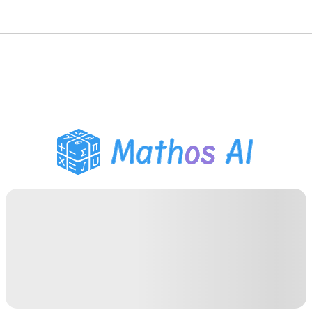
Matematiklösare
AI-lärare
PDF Läxhjälp
Studieverktyg