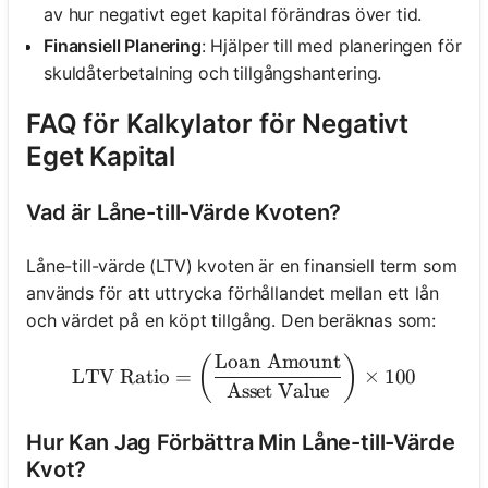
av hur negativt eget kapital förändras över tid.
Finansiell Planering
: Hjälper till med planeringen för
skuldåterbetalning och tillgångshantering.
FAQ för Kalkylator för Negativt
Eget Kapital
Vad är Låne-till-Värde Kvoten?
Låne-till-värde (LTV) kvoten är en finansiell term som
används för att uttrycka förhållandet mellan ett lån
och värdet på en köpt tillgång. Den beräknas som:
Loan Amount
\text{LTV Ratio} = \left(
(
)
LTV Ratio
=
×
100
Asset Value
Hur Kan Jag Förbättra Min Låne-till-Värde
Kvot?