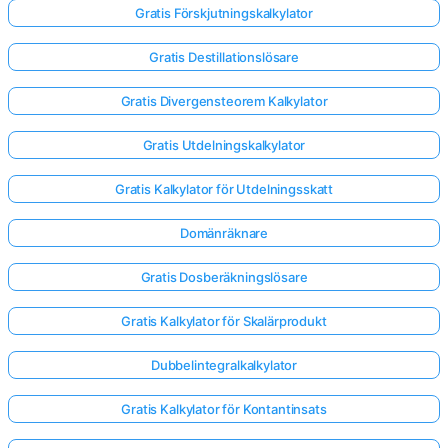
Gratis Förskjutningskalkylator
Gratis Destillationslösare
Gratis Divergensteorem Kalkylator
Gratis Utdelningskalkylator
Gratis Kalkylator för Utdelningsskatt
Domänräknare
Gratis Dosberäkningslösare
Gratis Kalkylator för Skalärprodukt
Logga
Dubbelintegralkalkylator
in
Gratis Kalkylator för Kontantinsats
här!
er: