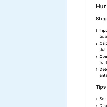
Hur
Steg
Inp
tids
Cal
det 
Com
för 
Det
anta
Tips
Se t
Dubb