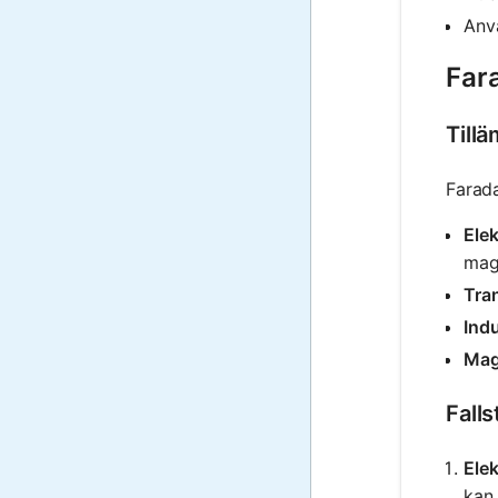
Anvä
Fara
Till
Farada
Elek
magn
Tra
Indu
Mag
Fall
Ele
kan