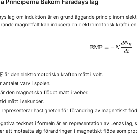
tå Principerna Bakom Faradays lag
ys lag om induktion är en grundläggande princip inom elek
rande magnetfält kan inducera en elektromotorisk kraft i en
Φ
d
\text{EM
B
EMF
=
−
N
d
t
är den elektromotoriska kraften mätt i volt.
xt{EMF}
F
r antalet varv i spolen.
är den magnetiska flödet mätt i weber.
i_B
tid mätt i sekunder.
ac{d\Phi_B}{dt}
representerar hastigheten för förändring av magnetiskt flö
gativa tecknet i formeln är en representation av Lenzs lag,
 att motsätta sig förändringen i magnetiskt flöde som pro