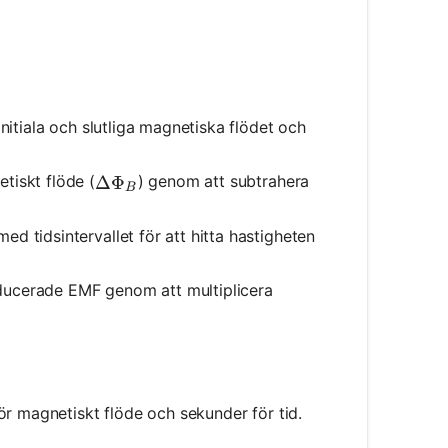
initiala och slutliga magnetiska flödet och
tiskt flöde (
) genom att subtrahera
\Delta \Phi_B
Δ
Φ
B
ed tidsintervallet för att hitta hastigheten
nducerade EMF genom att multiplicera
ör magnetiskt flöde och sekunder för tid.