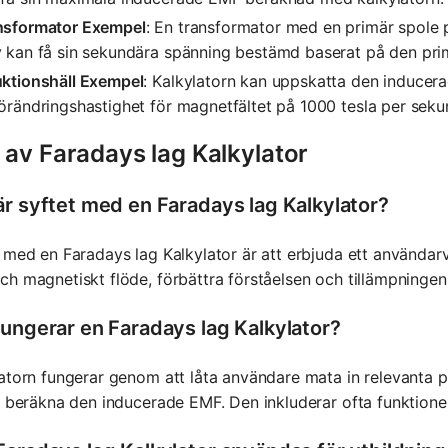
nsformator Exempel
: En transformator med en primär spole
v kan få sin sekundära spänning bestämd baserat på den pri
uktionshäll Exempel
: Kalkylatorn kan uppskatta den inducer
örändringshastighet för magnetfältet på 1000 tesla per seku
 av Faradays lag Kalkylator
är syftet med en Faradays lag Kalkylator?
 med en Faradays lag Kalkylator är att erbjuda ett användar
h magnetiskt flöde, förbättra förståelsen och tillämpningen
fungerar en Faradays lag Kalkylator?
atorn fungerar genom att låta användare mata in relevanta 
t beräkna den inducerade EMF. Den inkluderar ofta funktioner