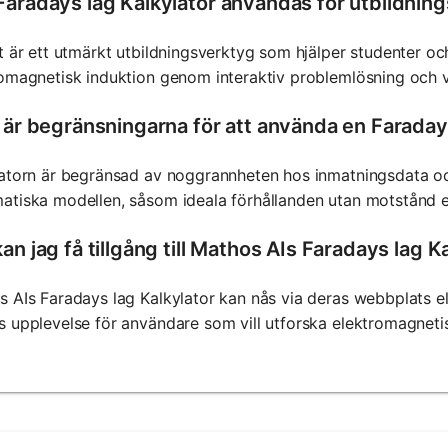
Faradays lag Kalkylator användas för utbildnin
t är ett utmärkt utbildningsverktyg som hjälper studenter oc
omagnetisk induktion genom interaktiv problemlösning och vi
a är begränsningarna för att använda en Faraday
latorn är begränsad av noggrannheten hos inmatningsdata o
tiska modellen, såsom ideala förhållanden utan motstånd ell
an jag få tillgång till Mathos AIs Faradays lag K
 AIs Faradays lag Kalkylator kan nås via deras webbplats ell
 upplevelse för användare som vill utforska elektromagnetis