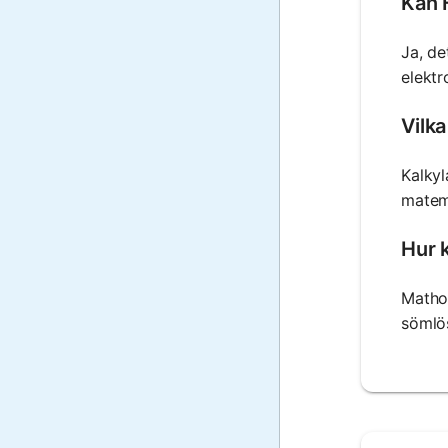
Kan 
Ja, de
elektr
Vilk
Kalky
matema
Hur k
Mathos
sömlös