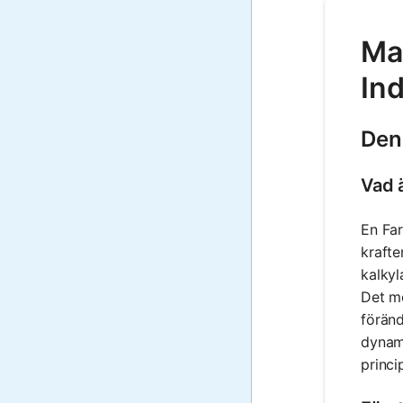
Mat
In
Den
Vad 
En Far
krafte
kalkyl
Det mö
förän
dynami
princi