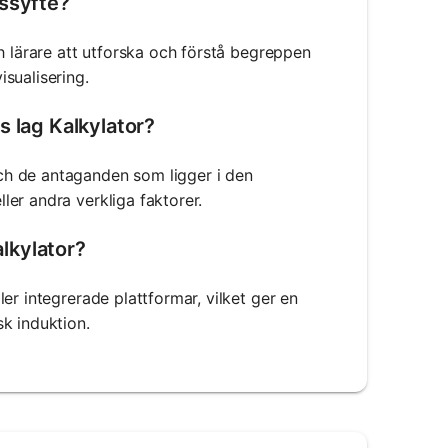
gssyfte?
h lärare att utforska och förstå begreppen
sualisering.
s lag Kalkylator?
ch de antaganden som ligger i den
er andra verkliga faktorer.
alkylator?
er integrerade plattformar, vilket ger en
k induktion.