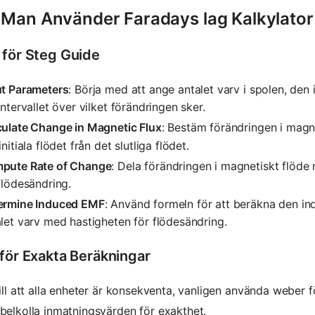
 Man Använder Faradays lag Kalkylator
 för Steg Guide
ut Parameters
: Börja med att ange antalet varv i spolen, den 
intervallet över vilket förändringen sker.
culate Change in Magnetic Flux
: Bestäm förändringen i magne
initiala flödet från det slutliga flödet.
pute Rate of Change
: Dela förändringen i magnetiskt flöde m
flödesändring.
ermine Induced EMF
: Använd formeln för att beräkna den i
let varv med hastigheten för flödesändring.
 för Exakta Beräkningar
ill att alla enheter är konsekventa, vanligen använda weber f
elkolla inmatningsvärden för exakthet.