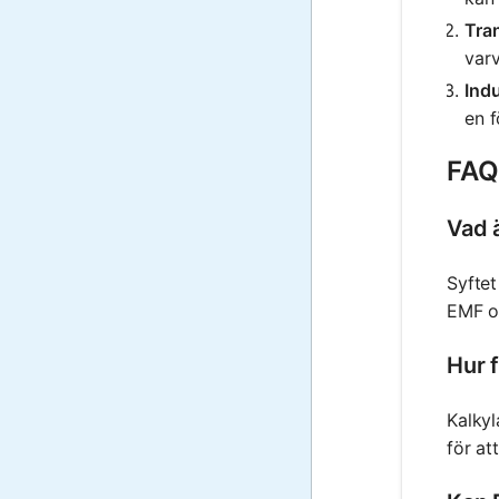
Tra
var
Ind
en f
FAQ
Vad 
Syftet
EMF oc
Hur 
Kalkyl
för at