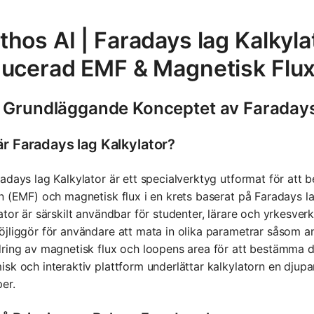
hos AI | Faradays lag Kalkyla
ducerad EMF & Magnetisk Flu
 Grundläggande Konceptet av Faradays 
är Faradays lag Kalkylator?
adays lag Kalkylator är ett specialverktyg utformat för att
n (EMF) och magnetisk flux i en krets baserat på Faradays 
ator är särskilt användbar för studenter, lärare och yrkesv
jliggör för användare att mata in olika parametrar såsom ant
dring av magnetisk flux och loopens area för att bestämma 
sk och interaktiv plattform underlättar kalkylatorn en djupa
per.