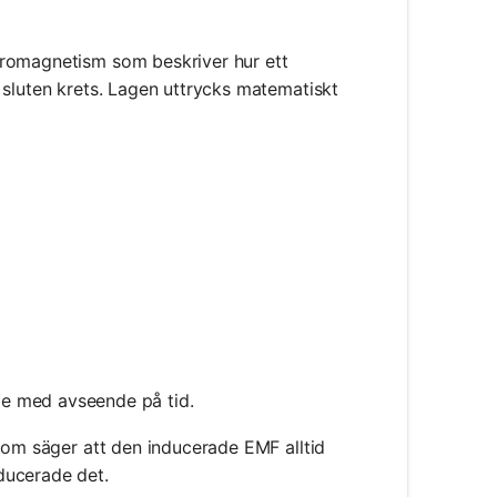
tromagnetism som beskriver hur ett
 sluten krets. Lagen uttrycks matematiskt
F} = -N \frac{d\Phi_B}{dt}
de med avseende på tid.
 som säger att den inducerade EMF alltid
ducerade det.