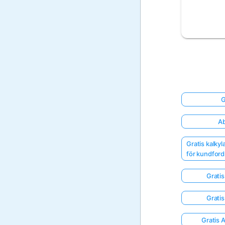
G
Ab
Gratis kalky
för kundford
Gratis
Gratis
Gratis 