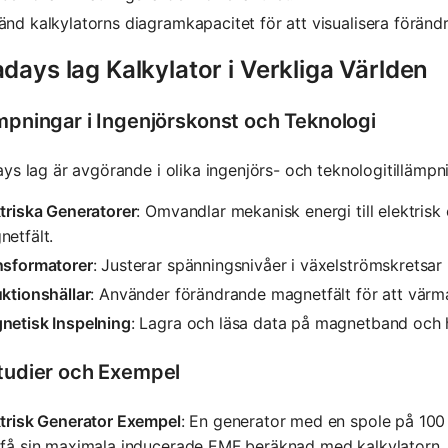
nd kalkylatorns diagramkapacitet för att visualisera förändri
days lag Kalkylator i Verkliga Världen
ämpningar i Ingenjörskonst och Teknologi
ys lag är avgörande i olika ingenjörs- och teknologitillämpn
triska Generatorer
: Omvandlar mekanisk energi till elektrisk
etfält.
nsformatorer
: Justerar spänningsnivåer i växelströmskretsar
ktionshällar
: Använder förändrande magnetfält för att värma
netisk Inspelning
: Lagra och läsa data på magnetband och 
studier och Exempel
ktrisk Generator Exempel
: En generator med en spole på 100 
 få sin maximala inducerade EMF beräknad med kalkylatorn.