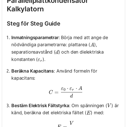
Parallellplattkondensator
Kalkylatorn
Steg för Steg Guide
Inmatningsparametrar
: Börja med att ange de
A
nödvändiga parametrarna: plattarea (
),
A
d
separationsavstånd (
) och den dielektriska
d
\varepsilon_r
konstanten (
).
ε
r
Beräkna Kapacitans
: Använd formeln för
kapacitans:
⋅
⋅
ε
ε
A
C = \frac{\varepsilon_0 \
0
r
=
C
d
V
Bestäm Elektrisk Fältstyrka
: Om spänningen (
) är
V
E
känd, beräkna det elektriska fältet (
) med:
E
V
E = \frac{V}{d}
=