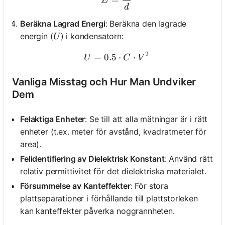
E
d
Beräkna Lagrad Energi
: Beräkna den lagrade
U
energin (
) i kondensatorn:
U
2
=
0.5
U = 0.5 \cdot C \cdot V^
⋅
⋅
U
C
V
Vanliga Misstag och Hur Man Undviker
Dem
Felaktiga Enheter
: Se till att alla mätningar är i rätt
enheter (t.ex. meter för avstånd, kvadratmeter för
area).
Felidentifiering av Dielektrisk Konstant
: Använd rätt
relativ permittivitet för det dielektriska materialet.
Försummelse av Kanteffekter
: För stora
plattseparationer i förhållande till plattstorleken
kan kanteffekter påverka noggrannheten.