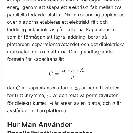
energi genom att skapa ett elektriskt fält mellan två
parallella ledande plattor. När en spänning appliceras
över plattorna etableras ett elektriskt fält och
laddning ackumuleras på plattorna. Kapacitansen,
som är förmågan att lagra laddning, beror på
plattarean, separationsavståndet och det dielektriska
materialet mellan plattorna. Den grundläggande
formeln för kapacitans är:
⋅
⋅
ε
ε
A
C = \frac{\varepsilon_0 \c
0
r
=
C
d
C
\varepsilon_0
där
är kapacitansen i farad,
är permittiviteten
C
ε
0
\varepsilon_r
för fritt utrymme,
är den relativa permittiviteten
ε
r
A
d
för dielektrikumet,
är arean av en platta, och
är
A
d
avståndet mellan plattorna.
Hur Man Använder