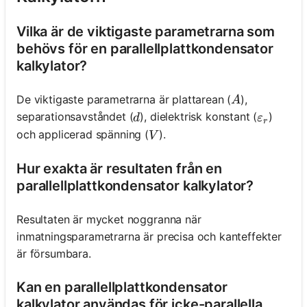
Vilka är de viktigaste parametrarna som
behövs för en parallellplattkondensator
kalkylator?
A
De viktigaste parametrarna är plattarean (
),
A
d
\varepsi
separationsavståndet (
), dielektrisk konstant (
)
d
ε
r
V
och applicerad spänning (
).
V
Hur exakta är resultaten från en
parallellplattkondensator kalkylator?
Resultaten är mycket noggranna när
inmatningsparametrarna är precisa och kanteffekter
är försumbara.
Kan en parallellplattkondensator
kalkylator användas för icke-parallella