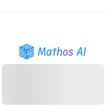
Matematiklösare
AI-lärare
PDF Läxhjälp
Studieverktyg