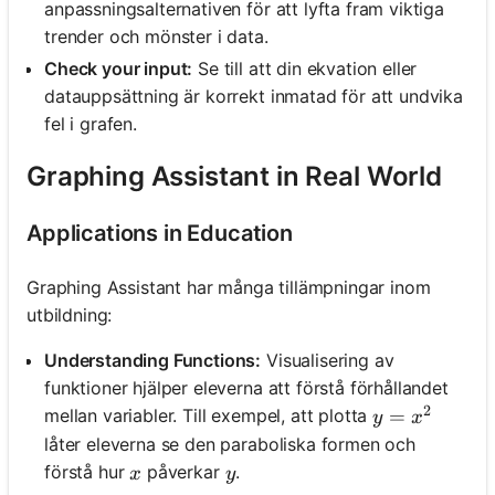
anpassningsalternativen för att lyfta fram viktiga
trender och mönster i data.
Check your input:
Se till att din ekvation eller
datauppsättning är korrekt inmatad för att undvika
fel i grafen.
Graphing Assistant in Real World
Applications in Education
Graphing Assistant har många tillämpningar inom
utbildning:
Understanding Functions:
Visualisering av
funktioner hjälper eleverna att förstå förhållandet
2
y = x^2
=
mellan variabler. Till exempel, att plotta
y
x
låter eleverna se den paraboliska formen och
x
y
förstå hur
påverkar
.
x
y