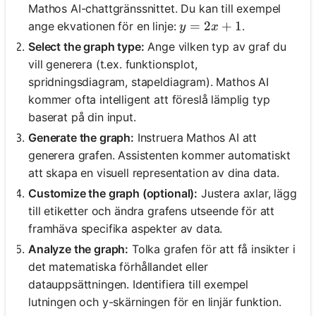
Mathos AI-chattgränssnittet. Du kan till exempel
y = 2x + 1
=
2
+
1
ange ekvationen för en linje:
.
y
x
Select the graph type:
Ange vilken typ av graf du
vill generera (t.ex. funktionsplot,
spridningsdiagram, stapeldiagram). Mathos AI
kommer ofta intelligent att föreslå lämplig typ
baserat på din input.
Generate the graph:
Instruera Mathos AI att
generera grafen. Assistenten kommer automatiskt
att skapa en visuell representation av dina data.
Customize the graph (optional):
Justera axlar, lägg
till etiketter och ändra grafens utseende för att
framhäva specifika aspekter av data.
Analyze the graph:
Tolka grafen för att få insikter i
det matematiska förhållandet eller
datauppsättningen. Identifiera till exempel
lutningen och y-skärningen för en linjär funktion.