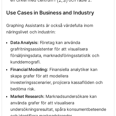
en cirkel med centrum i
och radie 2.
(2,3)
(
2
,
3
)
Use Cases in Business and Industry
Graphing Assistants är också värdefulla inom
näringslivet och industrin:
Data Analysis:
Företag kan använda
grafritningsassistenter för att visualisera
försäljningsdata, marknadsföringsstatistik och
kunddemografi.
Financial Modeling:
Finansiella analytiker kan
skapa grafer för att modellera
investeringsscenarier, projicera kassaflöden och
bedöma risk.
Market Research:
Marknadsundersökare kan
använda grafer för att visualisera
undersökningsresultat, spåra konsumentbeteende
och identifiera marknadstrender.