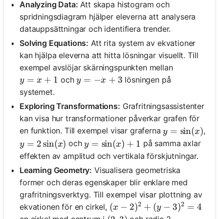
Analyzing Data:
Att skapa histogram och
spridningsdiagram hjälper eleverna att analysera
datauppsättningar och identifiera trender.
Solving Equations:
Att rita system av ekvationer
kan hjälpa eleverna att hitta lösningar visuellt. Till
exempel avslöjar skärningspunkten mellan
y = x + 1
=
+
1
y = -x + 3
=
−
+
3
och
lösningen på
y
x
y
x
systemet.
Exploring Transformations:
Grafritningsassistenter
kan visa hur transformationer påverkar grafen för
y = \sin(x)
=
sin
(
)
en funktion. Till exempel visar graferna
,
y
x
y = 2\sin(x)
=
2
sin
(
)
y = \sin(x) + 1
=
sin
(
)
+
1
och
på samma axlar
y
x
y
x
effekten av amplitud och vertikala förskjutningar.
Learning Geometry:
Visualisera geometriska
former och deras egenskaper blir enklare med
grafritningsverktyg. Till exempel visar plottning av
2
2
(x-2)^2 + (y-3)^2 = 4
(
−
2
)
+
(
−
3
)
=
4
ekvationen för en cirkel,
x
y