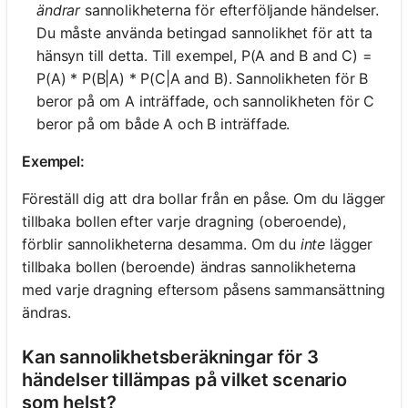
ändrar
sannolikheterna för efterföljande händelser.
Du måste använda betingad sannolikhet för att ta
hänsyn till detta. Till exempel, P(A and B and C) =
P(A) * P(B|A) * P(C|A and B). Sannolikheten för B
beror på om A inträffade, och sannolikheten för C
beror på om både A och B inträffade.
Exempel:
Föreställ dig att dra bollar från en påse. Om du lägger
tillbaka bollen efter varje dragning (oberoende),
förblir sannolikheterna desamma. Om du
inte
lägger
tillbaka bollen (beroende) ändras sannolikheterna
med varje dragning eftersom påsens sammansättning
ändras.
Kan sannolikhetsberäkningar för 3
händelser tillämpas på vilket scenario
som helst?