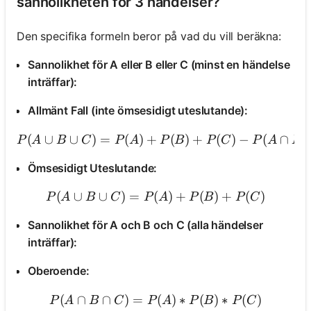
sannolikheten för 3 händelser?
Den specifika formeln beror på vad du vill beräkna:
Sannolikhet för A eller B eller C (minst en händelse
inträffar):
Allmänt Fall (inte ömsesidigt uteslutande):
(
∪
∪
)
=
(
)
+
(
)
+
(
)
−
(
∩
P(A 
)
P
A
B
C
P
A
P
B
P
C
P
A
B
Ömsesidigt Uteslutande:
(
∪
∪
)
=
(
P(A \cup B \cup C) = P(A
)
+
(
)
+
(
)
P
A
B
C
P
A
P
B
P
C
Sannolikhet för A och B och C (alla händelser
inträffar):
Oberoende:
(
∩
∩
)
=
P(A \cap B \cap C) = P(A)
(
)
∗
(
)
∗
(
)
P
A
B
C
P
A
P
B
P
C