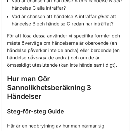
Vad är chansen att händelse A
och
händelse B
och
händelse C alla inträffar?
Vad är chansen att händelse A inträffar
givet
att
händelse B och händelse C redan har inträffat?
För att lösa dessa använder vi specifika formler och
måste överväga om händelserna är oberoende (en
händelse påverkar inte de andra) eller beroende (en
händelse
påverkar
de andra) och om de är
ömsesidigt uteslutande (kan inte hända samtidigt).
Hur man Gör
Sannolikhetsberäkning 3
Händelser
Steg-för-steg Guide
Här är en nedbrytning av hur man närmar sig