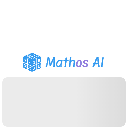
Matematiklösare
AI-lärare
PDF Läxhjälp
Studieverktyg