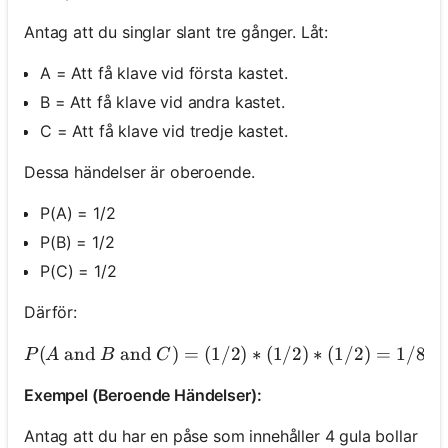
Antag att du singlar slant tre gånger. Låt:
A = Att få klave vid första kastet.
B = Att få klave vid andra kastet.
C = Att få klave vid tredje kastet.
Dessa händelser är oberoende.
P(A) = 1/2
P(B) = 1/2
P(C) = 1/2
Därför:
(
and
and
)
=
(
1/2
P(A \text{ and } B \text{ 
)
∗
(
1/2
)
∗
(
1/2
)
=
1/8
P
A
B
C
Exempel (Beroende Händelser):
Antag att du har en påse som innehåller 4 gula bollar