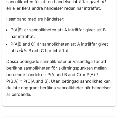
sannolikheten för att en händelse inträffar
givet att
en eller flera andra händelser redan har inträffat.
I samband med tre händelser:
P(A|B) är sannolikheten att A inträffar givet att B
har inträffat.
P(A|B and C) är sannolikheten att A inträffar givet
att
både
B och C har inträffat.
Dessa betingade sannolikheter är väsentliga för att
beräkna sannolikheten för skärningspunkten mellan
beroende händelser: P(A and B and C) = P(A) *
P(B|A) * P(C|A and B). Utan betingad sannolikhet kan
du inte noggrant beräkna sannolikheter när händelser
är beroende.