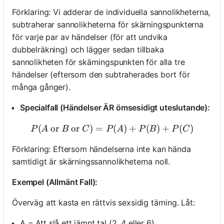
Förklaring: Vi adderar de individuella sannolikheterna,
subtraherar sannolikheterna för skärningspunkterna
för varje par av händelser (för att undvika
dubbelräkning) och lägger sedan tillbaka
sannolikheten för skärningspunkten för alla tre
händelser (eftersom den subtraherades bort för
många gånger).
Specialfall (Händelser ÄR ömsesidigt uteslutande):
(
or
or
)
=
P(A \text{ or } B \text{ o
(
)
+
(
)
+
(
)
P
A
B
C
P
A
P
B
P
C
Förklaring: Eftersom händelserna inte kan hända
samtidigt är skärningssannolikheterna noll.
Exempel (Allmänt Fall):
Överväg att kasta en rättvis sexsidig tärning. Låt:
A = Att slå ett jämnt tal (2, 4 eller 6).