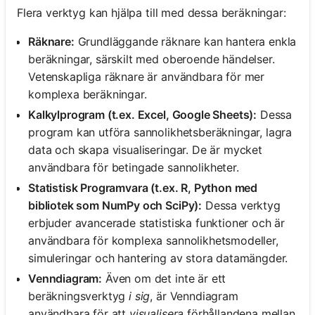
Flera verktyg kan hjälpa till med dessa beräkningar:
Räknare:
Grundläggande räknare kan hantera enkla
beräkningar, särskilt med oberoende händelser.
Vetenskapliga räknare är användbara för mer
komplexa beräkningar.
Kalkylprogram (t.ex. Excel, Google Sheets):
Dessa
program kan utföra sannolikhetsberäkningar, lagra
data och skapa visualiseringar. De är mycket
användbara för betingade sannolikheter.
Statistisk Programvara (t.ex. R, Python med
bibliotek som NumPy och SciPy):
Dessa verktyg
erbjuder avancerade statistiska funktioner och är
användbara för komplexa sannolikhetsmodeller,
simuleringar och hantering av stora datamängder.
Venndiagram:
Även om det inte är ett
beräkningsverktyg
i sig
, är Venndiagram
användbara för att
visualisera
förhållandena mellan