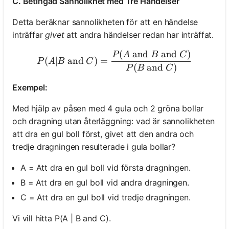
C. Betingad Sannolikhet med Tre Händelser
Detta beräknar sannolikheten för att en händelse
inträffar
givet
att andra händelser redan har inträffat.
(
and
and
)
P(A| B \text{ and } C) = \
P
A
B
C
(
∣
and
)
=
P
A
B
C
(
and
)
P
B
C
Exempel:
Med hjälp av påsen med 4 gula och 2 gröna bollar
och dragning utan återläggning: vad är sannolikheten
att dra en gul boll först, givet att den andra och
tredje dragningen resulterade i gula bollar?
A = Att dra en gul boll vid första dragningen.
B = Att dra en gul boll vid andra dragningen.
C = Att dra en gul boll vid tredje dragningen.
Vi vill hitta P(A | B and C).