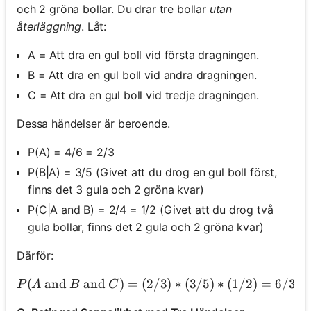
och 2 gröna bollar. Du drar tre bollar
utan
återläggning
. Låt:
A = Att dra en gul boll vid första dragningen.
B = Att dra en gul boll vid andra dragningen.
C = Att dra en gul boll vid tredje dragningen.
Dessa händelser är beroende.
P(A) = 4/6 = 2/3
P(B|A) = 3/5 (Givet att du drog en gul boll först,
finns det 3 gula och 2 gröna kvar)
P(C|A and B) = 2/4 = 1/2 (Givet att du drog två
gula bollar, finns det 2 gula och 2 gröna kvar)
Därför:
(
and
and
)
=
(
2/3
)
∗
P(A \text{ and } B \te
(
3/5
)
∗
(
1/2
)
=
6/30
P
A
B
C