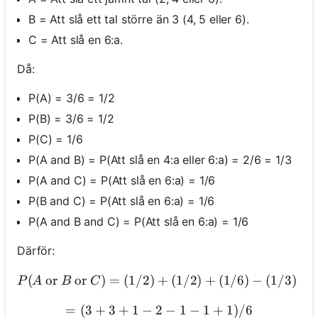
B = Att slå ett tal större än 3 (4, 5 eller 6).
C = Att slå en 6:a.
Då:
P(A) = 3/6 = 1/2
P(B) = 3/6 = 1/2
P(C) = 1/6
P(A and B) = P(Att slå en 4:a eller 6:a) = 2/6 = 1/3
P(A and C) = P(Att slå en 6:a) = 1/6
P(B and C) = P(Att slå en 6:a) = 1/6
P(A and B and C) = P(Att slå en 6:a) = 1/6
Därför:
(
or
or
)
=
(
1/2
)
+
(
1/2
)
+
(
1/6
P(A \text{ or }
)
−
(
1/3
)
−
(
P
A
B
C
=
(
3
+
3
+
1
−
2
= (3 + 3 + 1 - 2 - 1 - 1 + 1)
−
1
−
1
+
1
)
/6