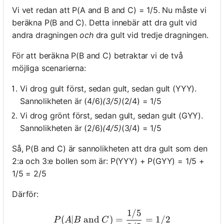
Vi vet redan att P(A and B and C) = 1/5. Nu måste vi
beräkna P(B and C). Detta innebär att dra gult vid
andra dragningen
och
dra gult vid tredje dragningen.
För att beräkna P(B and C) betraktar vi de två
möjliga scenarierna:
Vi drog gult först, sedan gult, sedan gult (YYY).
Sannolikheten är (4/6)
(3/5)
(2/4) = 1/5
Vi drog grönt först, sedan gult, sedan gult (GYY).
Sannolikheten är (2/6)
(4/5)
(3/4) = 1/5
Så, P(B and C) är sannolikheten att dra gult som den
2:a och 3:e bollen som är: P(YYY) + P(GYY) = 1/5 +
1/5 = 2/5
Därför:
1/5
P(A | B \text{ and } C) =
(
∣
and
)
=
=
1/2
P
A
B
C