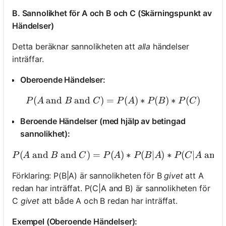
B. Sannolikhet för A och B och C (Skärningspunkt av
Händelser)
Detta beräknar sannolikheten att
alla
händelser
inträffar.
Oberoende Händelser:
(
and
and
)
=
P(A \text{ and } B \text{
(
)
∗
(
)
∗
(
)
P
A
B
C
P
A
P
B
P
C
Beroende Händelser (med hjälp av betingad
sannolikhet):
(
and
and
)
=
(
)
P(A \text{ and } B \tex
∗
(
∣
)
∗
(
∣
and
P
A
B
C
P
A
P
B
A
P
C
A
Förklaring: P(B|A) är sannolikheten för B
givet
att A
redan har inträffat. P(C|A and B) är sannolikheten för
C
givet
att både A och B redan har inträffat.
Exempel (Oberoende Händelser):