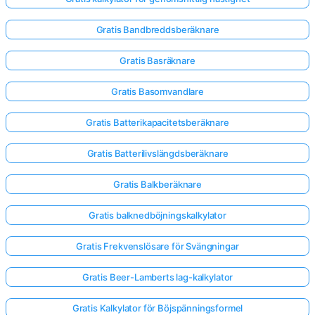
Gratis Bandbreddsberäknare
Gratis Basräknare
Gratis Basomvandlare
Gratis Batterikapacitetsberäknare
Gratis Batterilivslängdsberäknare
Gratis Balkberäknare
Gratis balknedböjningskalkylator
Gratis Frekvenslösare för Svängningar
Logga
in
Gratis Beer-Lamberts lag-kalkylator
här!
er:
Gratis Kalkylator för Böjspänningsformel