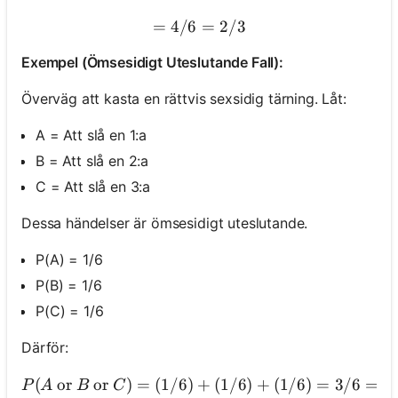
=
4/6
= 4/6 = 2/3
=
2/3
Exempel (Ömsesidigt Uteslutande Fall):
Överväg att kasta en rättvis sexsidig tärning. Låt:
A = Att slå en 1:a
B = Att slå en 2:a
C = Att slå en 3:a
Dessa händelser är ömsesidigt uteslutande.
P(A) = 1/6
P(B) = 1/6
P(C) = 1/6
Därför:
(
or
or
)
=
(
1/6
)
+
(
P(A \text{ or } B \text{
1/6
)
+
(
1/6
)
=
3/6
=
1
P
A
B
C