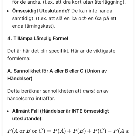
för de andra. (t.ex. att dra kort
utan
återläggning).
Ömsesidigt Uteslutande?
De kan inte hända
samtidigt. (t.ex. att slå en 1:a
och
en 6:a på ett
enda tärningskast).
4. Tillämpa Lämplig Formel
Det är här det blir specifikt. Här är de viktigaste
formlerna:
A. Sannolikhet för A eller B eller C (Union av
Händelser)
Detta beräknar sannolikheten att
minst en
av
händelserna inträffar.
Allmänt Fall (Händelser är INTE ömsesidigt
uteslutande):
(
or
or
)
=
(
)
+
(
)
+
(
)
−
(
an
P
A
B
C
P
A
P
B
P
C
P
A