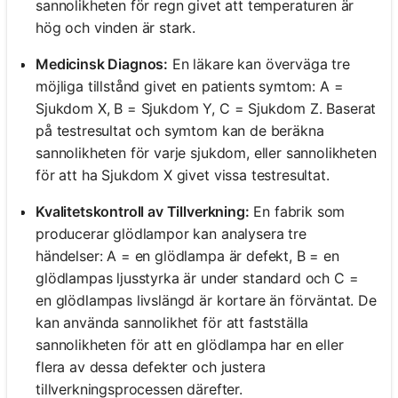
sannolikheten för regn givet att temperaturen är
hög och vinden är stark.
Inga
Medicinsk Diagnos:
En läkare kan överväga tre
frågor
möjliga tillstånd givet en patients symtom: A =
än
Sjukdom X, B = Sjukdom Y, C = Sjukdom Z. Baserat
Ställ
på testresultat och symtom kan de beräkna
din
sannolikheten för varje sjukdom, eller sannolikheten
första
för att ha Sjukdom X givet vissa testresultat.
fråga
Kvalitetskontroll av Tillverkning:
En fabrik som
producerar glödlampor kan analysera tre
händelser: A = en glödlampa är defekt, B = en
glödlampas ljusstyrka är under standard och C =
en glödlampas livslängd är kortare än förväntat. De
kan använda sannolikhet för att fastställa
sannolikheten för att en glödlampa har en eller
flera av dessa defekter och justera
tillverkningsprocessen därefter.