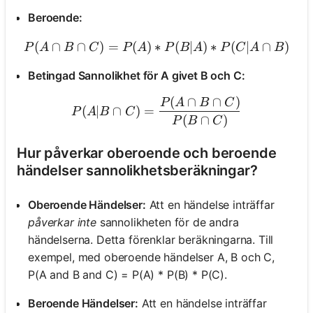
Beroende:
(
∩
∩
)
=
(
)
∗
P(A \cap B \cap C) = P(A)
(
∣
)
∗
(
∣
∩
)
P
A
B
C
P
A
P
B
A
P
C
A
B
Betingad Sannolikhet för A givet B och C:
(
∩
∩
)
P(A | B \cap C) = \frac{P
P
A
B
C
(
∣
∩
)
=
P
A
B
C
(
∩
)
P
B
C
Hur påverkar oberoende och beroende
händelser sannolikhetsberäkningar?
Oberoende Händelser:
Att en händelse inträffar
påverkar inte
sannolikheten för de andra
händelserna. Detta förenklar beräkningarna. Till
exempel, med oberoende händelser A, B och C,
P(A and B and C) = P(A) * P(B) * P(C).
Beroende Händelser:
Att en händelse inträffar