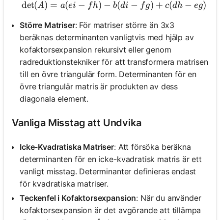
det
(
)
=
(
−
)
−
\text{det}(A) = a(ei - fh) -
(
−
)
+
(
−
)
A
a
e
i
f
h
b
d
i
f
g
c
d
h
e
g
Större Matriser
: För matriser större än 3x3
beräknas determinanten vanligtvis med hjälp av
kofaktorsexpansion rekursivt eller genom
radreduktionstekniker för att transformera matrisen
till en övre triangulär form. Determinanten för en
övre triangulär matris är produkten av dess
diagonala element.
Vanliga Misstag att Undvika
Icke-Kvadratiska Matriser
: Att försöka beräkna
determinanten för en icke-kvadratisk matris är ett
vanligt misstag. Determinanter definieras endast
för kvadratiska matriser.
Teckenfel i Kofaktorsexpansion
: När du använder
kofaktorsexpansion är det avgörande att tillämpa