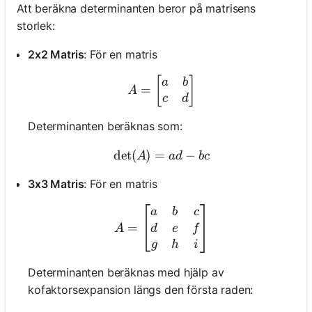
Att beräkna determinanten beror på matrisens
storlek:
2x2 Matris
: För en matris
A = \begin{bmatrix} a & 
[
]
a
b
=
A
c
d
Determinanten beräknas som:
det
(
)
=
\text{det}(A) = ad - bc
−
A
a
d
b
c
3x3 Matris
: För en matris
A = \begin{bmatrix} a & b
a
b
c
=
d
e
f
A
g
h
i
Determinanten beräknas med hjälp av
kofaktorsexpansion längs den första raden: