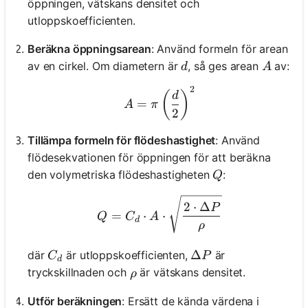
öppningen, vätskans densitet och
utloppskoefficienten.
Beräkna öppningsarean
: Använd formeln för arean
d
A
av en cirkel. Om diametern är
, så ges arean
av:
d
A
2
A = \pi \left(\frac{d}{2}
(
)
d
=
A
π
2
Tillämpa formeln för flödeshastighet
: Använd
flödesekvationen för öppningen för att beräkna
Q
den volymetriska flödeshastigheten
:
Q
Q = C_d \cdot A \cdot \s
2
⋅
Δ
P
=
⋅
⋅
Q
C
A
d
ρ
C_d
\Delta P
Δ
där
är utloppskoefficienten,
är
C
P
d
\rho
tryckskillnaden och
är vätskans densitet.
ρ
Utför beräkningen
: Ersätt de kända värdena i