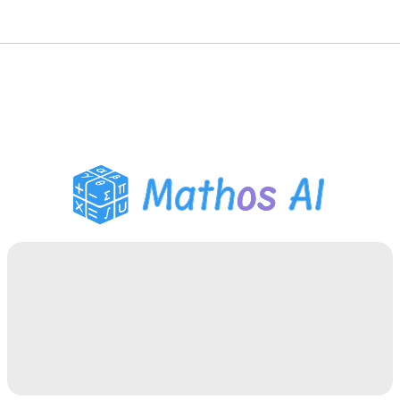
Matematiklösare
AI-lärare
PDF Läxhjälp
Studieverktyg