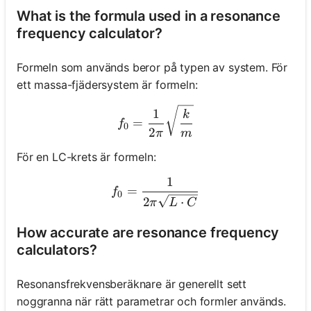
What is the formula used in a resonance
frequency calculator?
Formeln som används beror på typen av system. För
ett massa-fjädersystem är formeln:
f_0 = \frac{1}{2\pi} \sqr
1
k
=
f
0
2
π
m
För en LC-krets är formeln:
1
f_0 = \frac{1}{2\pi \sqrt
=
f
0
2
⋅
π
L
C
How accurate are resonance frequency
calculators?
Resonansfrekvensberäknare är generellt sett
noggranna när rätt parametrar och formler används.