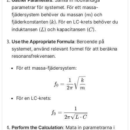
parametrar för systemet. För ett massa-
m
fjädersystem behöver du massan (
) och
m
k
fjäderkonstanten (
). För en LC-krets behöver du
k
L
C
induktansen (
) och kapacitansen (
).
L
C
Use the Appropriate Formula
: Beroende på
systemet, använd relevant formel för att beräkna
resonansfrekvensen.
För ett massa-fjädersystem:
f_0 = \frac{1}{2\pi} \s
1
k
=
f
0
2
π
m
För en LC-krets:
1
f_0 = \frac{1}{2\pi \sqr
=
f
0
2
⋅
π
L
C
Perform the Calculation
: Mata in parametrarna i