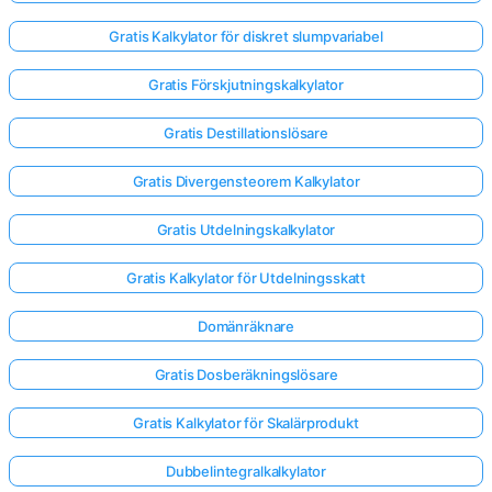
Gratis Kalkylator för diskret slumpvariabel
Gratis Förskjutningskalkylator
Gratis Destillationslösare
Gratis Divergensteorem Kalkylator
Gratis Utdelningskalkylator
Gratis Kalkylator för Utdelningsskatt
Domänräknare
Gratis Dosberäkningslösare
Logga
Gratis Kalkylator för Skalärprodukt
in
här!
er:
Dubbelintegralkalkylator