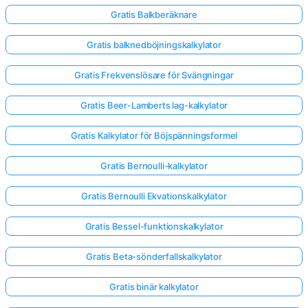
Gratis Balkberäknare
Inga
Gratis balknedböjningskalkylator
frågor
än
Gratis Frekvenslösare för Svängningar
Ställ
Gratis Beer-Lamberts lag-kalkylator
din
första
Gratis Kalkylator för Böjspänningsformel
fråga
Gratis Bernoulli-kalkylator
Gratis Bernoulli Ekvationskalkylator
Gratis Bessel-funktionskalkylator
Gratis Beta-sönderfallskalkylator
Gratis binär kalkylator