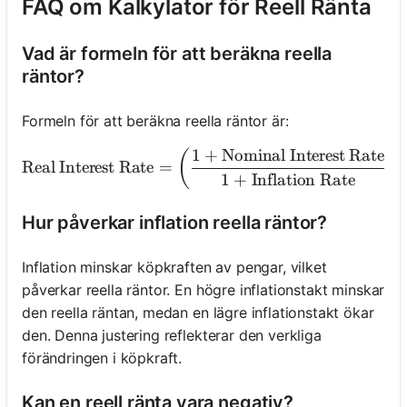
FAQ om Kalkylator för Reell Ränta
Vad är formeln för att beräkna reella
räntor?
Formeln för att beräkna reella räntor är:
1
+
Nominal Interest Rate
\text{Real Interest Rate
(
)
Real Interest Rate
=
1
+
Inflation Rate
Hur påverkar inflation reella räntor?
Inflation minskar köpkraften av pengar, vilket
påverkar reella räntor. En högre inflationstakt minskar
den reella räntan, medan en lägre inflationstakt ökar
den. Denna justering reflekterar den verkliga
förändringen i köpkraft.
Kan en reell ränta vara negativ?