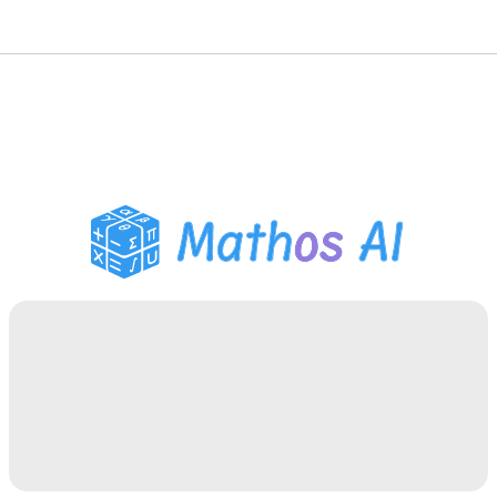
Matematiklösare
AI-lärare
PDF Läxhjälp
Studieverktyg