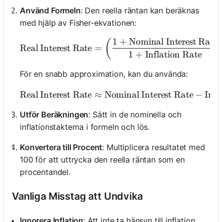
Använd Formeln
: Den reella räntan kan beräknas
med hjälp av Fisher-ekvationen:
1
+
Nominal Interest Rate
\text{Real Interest Ra
(
Real Interest Rate
=
1
+
Inflation Rate
För en snabb approximation, kan du använda:
Real Interest Rate
≈
Nominal Interest Rate
\text{Real Interest
−
Infl
Utför Beräkningen
: Sätt in de nominella och
inflationstakterna i formeln och lös.
Konvertera till Procent
: Multiplicera resultatet med
100 för att uttrycka den reella räntan som en
procentandel.
Vanliga Misstag att Undvika
Ignorera Inflation
: Att inte ta hänsyn till inflation