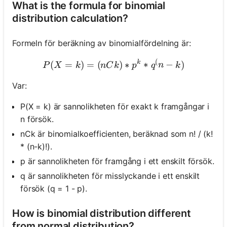
What is the formula for binomial
distribution calculation?
Inga
frågor
Formeln för beräkning av binomialfördelning är:
än
(
P(X = k) = (nCk) * p^k * 
k
(
=
)
=
(
)
∗
∗
−
)
P
X
k
n
C
k
p
q
n
k
Ställ
din
Var:
första
fråga
P(X = k) är sannolikheten för exakt k framgångar i
n försök.
nCk är binomialkoefficienten, beräknad som n! / (k!
* (n-k)!).
p är sannolikheten för framgång i ett enskilt försök.
q är sannolikheten för misslyckande i ett enskilt
försök (q = 1 - p).
How is binomial distribution different
from normal distribution?