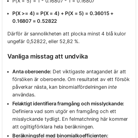
P(X = 5) = 1 * 0.16807 * 1 = 0.16807
P(X >= 4) = P(X = 4) + P(X = 5) = 0.36015 +
0.16807 = 0.52822
Därför är sannolikheten att plocka minst 4 blå kulor
ungefär 0,52822, eller 52,82 %.
Vanliga misstag att undvika
Anta oberoende:
Det viktigaste antagandet är att
försöken är oberoende. Om resultatet av ett försök
påverkar nästa, kan binomialfördelningen
inte
användas.
Felaktigt identifiera framgång och misslyckande:
Definiera vad som utgör en framgång och ett
misslyckande tydligt. En felmatchning här kommer
att ogiltigförklara hela beräkningen.
Beräkningsfel med binomialkoefficienten: