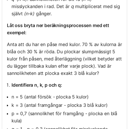
misslyckanden i rad. Det är
q
multiplicerat med sig
självt
(n-k)
gånger.
Låt oss bryta ner beräkningsprocessen med ett
exempel:
Anta att du har en påse med kulor. 70 % av kulorna är
blåa och 30 % är röda. Du plockar slumpmässigt 5
kulor från påsen, med återläggning (vilket betyder att
du lägger tillbaka kulan efter varje plock). Vad är
sannolikheten att plocka exakt 3 blå kulor?
Identifiera n, k, p och q:
n = 5 (antal försök - plocka 5 kulor)
k = 3 (antal framgångar - plocka 3 blå kulor)
p = 0,7 (sannolikhet för framgång - plocka en blå
kula)