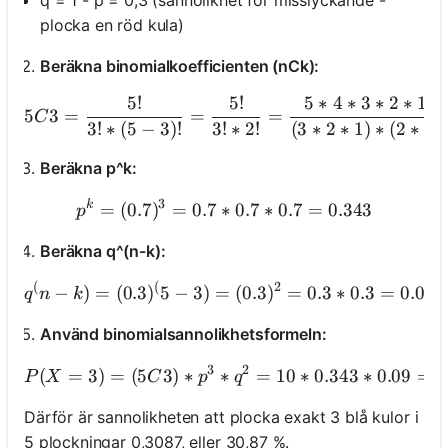
q = 1 - p = 0,3 (sannolikhet för misslyckande -
plocka en röd kula)
Beräkna binomialkoefficienten (nCk):
5
!
5
!
5
∗
4
∗
3
∗
2
∗
1
5C3 = \frac{5!}{3! 
5
3
=
=
=
C
3
!
∗
(
5
−
3
)!
3
!
∗
2
!
(
3
∗
2
∗
1
)
∗
(
2
∗
1
)
Beräkna p^k:
3
k
p^k = (0.7)^3 = 0.7 * 0.7 *
=
(
0.7
)
=
0.7
∗
0.7
∗
0.7
=
0.343
p
Beräkna q^(n-k):
(
(
2
q^(n-k) = (0.3)^(5-3) = (0
−
)
=
(
0.3
)
5
−
3
)
=
(
0.3
)
=
0.3
∗
0.3
=
0.09
q
n
k
Använd binomialsannolikhetsformeln:
3
2
(
=
3
)
=
(
5
3
)
∗
∗
=
P(X = 3) = (5C3) * p^3
10
∗
0.343
∗
0.09
=
0
P
X
C
p
q
Därför är sannolikheten att plocka exakt 3 blå kulor i
5 plockningar 0,3087, eller 30,87 %.