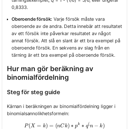
0,8333.
Oberoende försök:
Varje försök måste vara
oberoende av de andra. Detta innebär att resultatet
av ett försök inte påverkar resultatet av något
annat försök. Att slå en slant är ett bra exempel på
oberoende försök. En sekvens av slag från en
tärning är ett bra exempel på oberoende försök.
Hur man gör beräkning av
binomialfördelning
Steg för steg guide
Kärnan i beräkningen av binomialfördelning ligger i
binomialsannolikhetsformeln:
(
P(X = k) = (nCk) * p^k * 
k
(
=
)
=
(
)
∗
∗
−
)
P
X
k
n
C
k
p
q
n
k