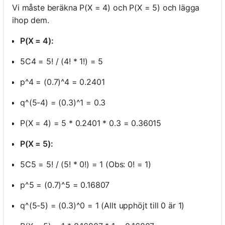
Vi måste beräkna P(X = 4) och P(X = 5) och lägga
ihop dem.
P(X = 4):
5C4 = 5! / (4! * 1!) = 5
p^4 = (0.7)^4 = 0.2401
q^(5-4) = (0.3)^1 = 0.3
P(X = 4) = 5 * 0.2401 * 0.3 = 0.36015
P(X = 5):
5C5 = 5! / (5! * 0!) = 1 (Obs: 0! = 1)
p^5 = (0.7)^5 = 0.16807
q^(5-5) = (0.3)^0 = 1 (Allt upphöjt till 0 är 1)