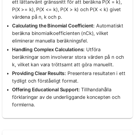
ett lättanvänt gränssnitt för att beräkna P(X = k),
P(X >= k), P(X <= k), P(X > k) och P(X < k) givet
värdena på n, k och p.
Calculating the Binomial Coefficient:
Automatiskt
beräkna binomialkoefficienten (nCk), vilket
eliminerar manuella beräkningsfel.
Handling Complex Calculations:
Utföra
beräkningar som involverar stora värden på n och
k, vilket kan vara tröttsamt att göra manuellt.
Providing Clear Results:
Presentera resultaten i ett
tydligt och förståeligt format.
Offering Educational Support:
Tillhandahålla
förklaringar av de underliggande koncepten och
formlerna.