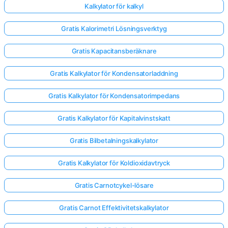
Kalkylator för kalkyl
Gratis Kalorimetri Lösningsverktyg
Gratis Kapacitansberäknare
Gratis Kalkylator för Kondensatorladdning
Gratis Kalkylator för Kondensatorimpedans
Gratis Kalkylator för Kapitalvinstskatt
Gratis Bilbetalningskalkylator
Gratis Kalkylator för Koldioxidavtryck
Logga
Gratis Carnotcykel-lösare
in
Gratis Carnot Effektivitetskalkylator
här!
er: