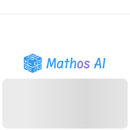
Matematiklösare
AI-lärare
PDF Läxhjälp
Studieverktyg