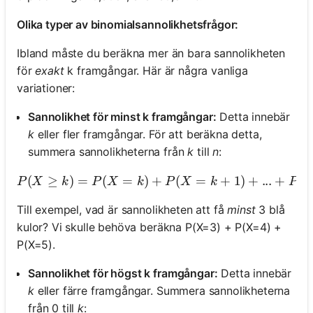
Olika typer av binomialsannolikhetsfrågor:
Ibland måste du beräkna mer än bara sannolikheten
för
exakt
k framgångar. Här är några vanliga
variationer:
Sannolikhet för minst k framgångar:
Detta innebär
k
eller fler framgångar. För att beräkna detta,
summera sannolikheterna från
k
till
n
:
(
≥
)
=
(
=
)
+
(
P(X \geq k) = P(X = k
=
+
1
)
+
...
+
(
P
X
k
P
X
k
P
X
k
P
Till exempel, vad är sannolikheten att få
minst
3 blå
kulor? Vi skulle behöva beräkna P(X=3) + P(X=4) +
P(X=5).
Sannolikhet för högst k framgångar:
Detta innebär
k
eller färre framgångar. Summera sannolikheterna
från 0 till
k
: