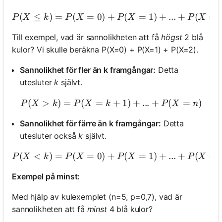
(
≤
)
=
(
=
0
)
+
P(X \leq k) = P(X = 0) +
(
=
1
)
+
...
+
(
=
P
X
k
P
X
P
X
P
X
Till exempel, vad är sannolikheten att få
högst
2 blå
kulor? Vi skulle beräkna P(X=0) + P(X=1) + P(X=2).
Sannolikhet för fler än k framgångar:
Detta
utesluter
k
självt.
(
>
)
=
(
=
P(X > k) = P(X = k+1) + .
+
1
)
+
...
+
(
=
)
P
X
k
P
X
k
P
X
n
Sannolikhet för färre än k framgångar:
Detta
utesluter också
k
självt.
(
<
)
=
(
=
0
)
+
(
P(X < k) = P(X = 0) +
=
1
)
+
...
+
(
=
P
X
k
P
X
P
X
P
X
Exempel på minst:
Med hjälp av kulexemplet (n=5, p=0,7), vad är
sannolikheten att få
minst
4 blå kulor?