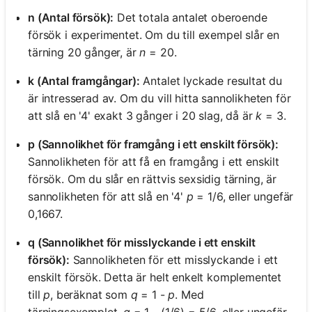
n (Antal försök):
Det totala antalet oberoende
försök i experimentet. Om du till exempel slår en
tärning 20 gånger, är
n
= 20.
k (Antal framgångar):
Antalet lyckade resultat du
är intresserad av. Om du vill hitta sannolikheten för
att slå en '4' exakt 3 gånger i 20 slag, då är
k
= 3.
p (Sannolikhet för framgång i ett enskilt försök):
Sannolikheten för att få en framgång i ett enskilt
försök. Om du slår en rättvis sexsidig tärning, är
sannolikheten för att slå en '4'
p
= 1/6, eller ungefär
0,1667.
q (Sannolikhet för misslyckande i ett enskilt
försök):
Sannolikheten för ett misslyckande i ett
enskilt försök. Detta är helt enkelt komplementet
till
p
, beräknat som
q
= 1 -
p
. Med
tärningsexemplet,
q
= 1 - (1/6) = 5/6, eller ungefär