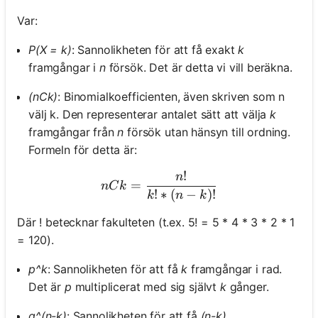
Var:
P(X = k)
: Sannolikheten för att få exakt
k
framgångar i
n
försök. Det är detta vi vill beräkna.
(nCk)
: Binomialkoefficienten, även skriven som n
välj k. Den representerar antalet sätt att välja
k
framgångar från
n
försök utan hänsyn till ordning.
Formeln för detta är:
!
n
nCk = \frac{n!}{k! * (n-k)
=
n
C
k
!
∗
(
−
)!
k
n
k
Där ! betecknar fakulteten (t.ex. 5! = 5 * 4 * 3 * 2 * 1
= 120).
p^k
: Sannolikheten för att få
k
framgångar i rad.
Det är
p
multiplicerat med sig självt
k
gånger.
q^(n-k)
: Sannolikheten för att få
(n-k)