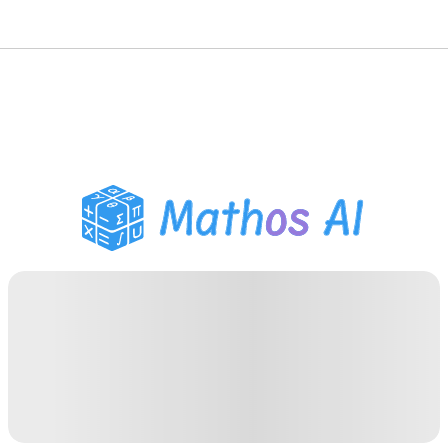
Matematiklösare
AI-lärare
PDF Läxhjälp
Studieverktyg