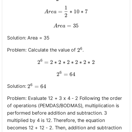
1
Area = \frac{1}{2} * 10 * 
=
∗
10
∗
7
A
re
a
2
Area = 35
=
35
A
re
a
Solution: Area = 35
6
Problem: Calculate the value of
.
2^6
2
6
2
=
2
∗
2
∗
2^6 = 2 * 2 * 2 * 2 * 2 * 2
2
∗
2
∗
2
∗
2
6
2
=
2^6 = 64
64
6
Solution:
2^6 = 64
2
=
64
Problem: Evaluate 12 + 3 x 4 - 2 Following the order
of operations (PEMDAS/BODMAS), multiplication is
performed before addition and subtraction. 3
multiplied by 4 is 12. Therefore, the equation
becomes 12 + 12 - 2. Then, addition and subtraction