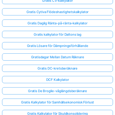
Gratis CV-kalkylator
Gratis Cytiva Flödeshastighetskalkylator
Gratis Daglig Ränta-på-ränta-kalkylator
Gratis kalkylator för Daltons lag
Gratis Lösare för Dämpningsförhållande
Gratisdagar Mellan Datum Räknare
Gratis DC-kretsberäknare
DCF Kalkylator
Gratis De Broglie-våglängdsberäknare
Logga
in
Gratis Kalkylator för Samhällsekonomisk Förlust
här!
er:
Gratis Kalkylator för Skuldkonsolidering