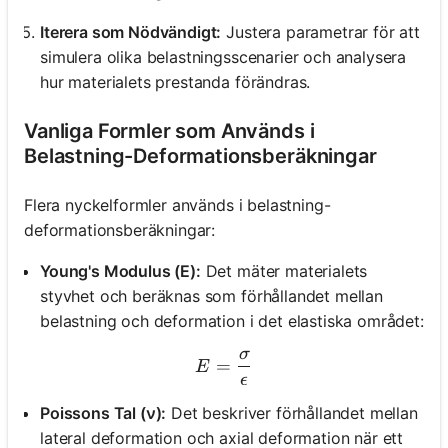
Iterera som Nödvändigt:
Justera parametrar för att
simulera olika belastningsscenarier och analysera
hur materialets prestanda förändras.
Vanliga Formler som Används i
Belastning-Deformationsberäkningar
Flera nyckelformler används i belastning-
deformationsberäkningar:
Young's Modulus (E):
Det mäter materialets
styvhet och beräknas som förhållandet mellan
belastning och deformation i det elastiska området:
σ
E = \frac{\sigma}{\epsilo
=
E
ϵ
Poissons Tal (ν):
Det beskriver förhållandet mellan
lateral deformation och axial deformation när ett