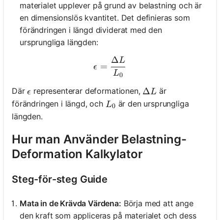
materialet upplever på grund av belastning och är
en dimensionslös kvantitet. Det definieras som
förändringen i längd dividerat med den
ursprungliga längden:
Δ
L
\epsilon = \frac{\Delta L
=
ϵ
L
0
\epsilon
\Delta L
Δ
Där
representerar deformationen,
är
ϵ
L
L_0
förändringen i längd, och
är den ursprungliga
L
0
längden.
Hur man Använder Belastning-
Deformation Kalkylator
Steg-för-steg Guide
Mata in de Krävda Värdena:
Börja med att ange
den kraft som appliceras på materialet och dess