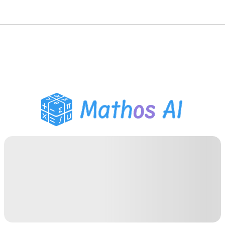
Matematiklösare
AI-lärare
PDF Läxhjälp
Studieverktyg