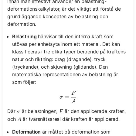
Innan man effektivt använder en belastning-
deformationskalkylator, är det viktigt att förstå de
grundläggande koncepten av belastning och
deformation.
Belastning
hänvisar till den interna kraft som
utövas per enhetsyta inom ett material. Det kan
klassificeras i tre olika typer beroende på kraftens
natur och riktning: drag (dragande), tryck
(tryckande), och skjuvning (glidande). Den
matematiska representationen av belastning är
som följer:
F
\sigma = \frac{F}{A}
=
σ
A
\sigma
F
Där
är belastningen,
är den applicerade kraften,
σ
F
A
och
är tvärsnittsareal där kraften är applicerad.
A
Deformation
är måttet på deformation som