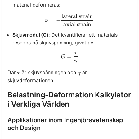
material deformeras:
lateral strain
\nu = -\frac{\text{lateral 
=
−
ν
axial strain
Skjuvmodul (G):
Det kvantifierar ett materials
respons på skjuvspänning, givet av:
τ
G = \frac{\tau}{\gamma
=
G
γ
\tau
\gamma
Där
är skjuvspänningen och
är
τ
γ
skjuvdeformationen.
Belastning-Deformation Kalkylator
i Verkliga Världen
Applikationer inom Ingenjörsvetenskap
och Design