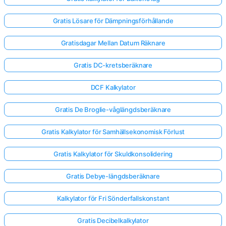
Gratis Lösare för Dämpningsförhållande
Gratisdagar Mellan Datum Räknare
Gratis DC-kretsberäknare
DCF Kalkylator
Gratis De Broglie-våglängdsberäknare
Gratis Kalkylator för Samhällsekonomisk Förlust
Gratis Kalkylator för Skuldkonsolidering
Gratis Debye-längdsberäknare
Logga
in
Kalkylator för Fri Sönderfallskonstant
här!
er:
Gratis Decibelkalkylator