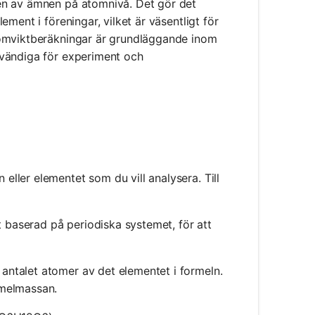
en av ämnen på atomnivå. Det gör det
ment i föreningar, vilket är väsentligt för
tomviktberäkningar är grundläggande inom
dvändiga för experiment och
eller elementet som du vill analysera. Till
skt baserad på periodiska systemet, för att
 antalet atomer av det elementet i formeln.
rmelmassan.