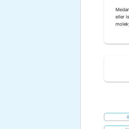
Medan 
eller 
moleky
G