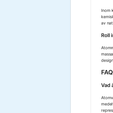
Inom 
kemisk
av nat
Roll
Atomma
massa 
desig
FAQ
Vad 
Atomvi
medelv
repres