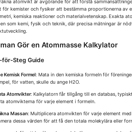
räkna atomvikt är avgörande för att förstå sammansättning
t för kemister och fysiker att bestämma proportionerna av ele
metri, kemiska reaktioner och materialvetenskap. Exakta a
n som kemi, fysik och teknik, där precisa mätningar är nö
tutveckling.
 man Gör en Atommasse Kalkylator
-för-Steg Guide
e Kemisk Formel
: Mata in den kemiska formeln för föreningen 
pel, för vatten, skulle du ange H2O.
ta Atomvikter
: Kalkylatorn får tillgång till en databas, typi
a atomvikterna för varje element i formeln.
äkna Massan
: Multiplicera atomvikten för varje element med
era dessa värden för att få den totala molekylära eller fo