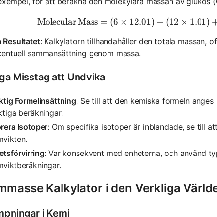
 exempel, för att beräkna den molekylära massan av glukos
Molecular Mass
=
(
6
×
12.01
)
+
(
12
\text{Mol
×
1.01
)
 Resultatet
: Kalkylatorn tillhandahåller den totala massan, 
centuell sammansättning genom massa.
iga Misstag att Undvika
ktig Formelinsättning
: Se till att den kemiska formeln anges k
ktiga beräkningar.
rera Isotoper
: Om specifika isotoper är inblandade, se till 
mvikten.
tsförvirring
: Var konsekvent med enheterna, och använd ty
mviktberäkningar.
mmasse Kalkylator i den Verkliga Värld
ämpningar i Kemi