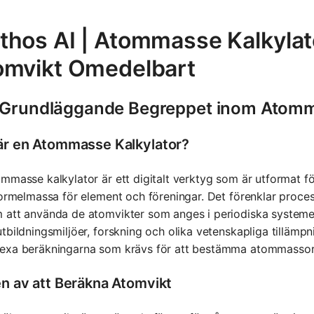
thos AI | Atommasse Kalkylat
omvikt Omedelbart
 Grundläggande Begreppet inom Atomm
är en Atommasse Kalkylator?
mmasse kalkylator är ett digitalt verktyg som är utformat f
formelmassa för element och föreningar. Det förenklar pro
att använda de atomvikter som anges i periodiska systemet.
tbildningsmiljöer, forskning och olika vetenskapliga tillämp
exa beräkningarna som krävs för att bestämma atommassor
en av att Beräkna Atomvikt