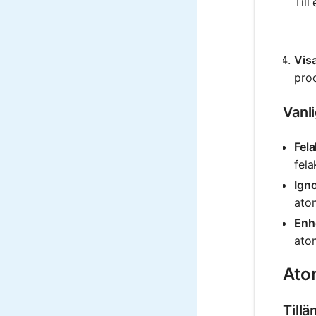
Till
Visa
pro
Vanl
Fela
fela
Igno
ato
Enhe
ato
Ato
Till