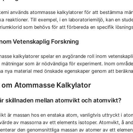
kemi används atommasse kalkylatorer för att bestämma mäng
a reaktioner. Till exempel, i en laboratoriemiljö, kan en stu
riumklorid som behövs för att förbereda en specifik lösning
 inom Vetenskaplig Forskning
sse kalkylatorer spelar en avgörande roll inom vetenskapli
mätningar som är nödvändiga för experiment. Inom områden 
na nya material med önskade egenskaper genom att beräkna
 om Atommasse Kalkylator
är skillnaden mellan atomvikt och atomvikt?
kt är massan hos en enstaka atom, vanligtvis uttryckt i ato
ärde av massorna av ett elements isotoper. Atomvikt, å and
enterar den genomsnittliga massan av atomer av ett element,