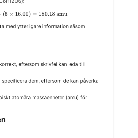
 (C6H12O6):
ecular Mass} = (6 \times 12.01) + (12 \times 1.01) + 
+
(
6
×
16.00
)
=
180.18
amu
ofta med ytterligare information såsom
orrekt, eftersom skrivfel kan leda till
att specificera dem, eftersom de kan påverka
piskt atomära massaenheter (amu) för
en