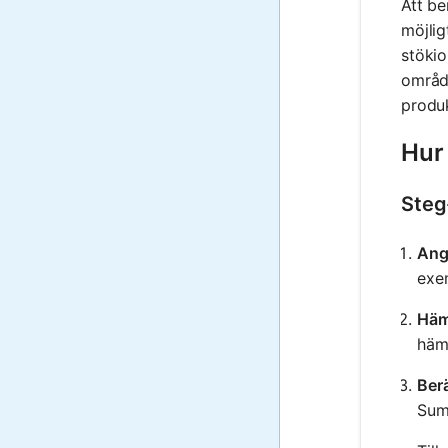
Att be
möjlig
stökio
område
produk
Hur
Steg
Ang
exem
Häm
hämt
Ber
Summ