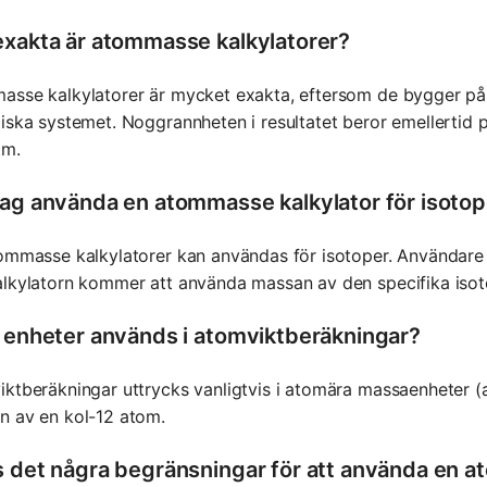
exakta är atommasse kalkylatorer?
sse kalkylatorer är mycket exakta, eftersom de bygger på 
iska systemet. Noggrannheten i resultatet beror emellertid 
tm.
jag använda en atommasse kalkylator för isotop
ommasse kalkylatorer kan användas för isotoper. Användare 
lkylatorn kommer att använda massan av den specifika isot
a enheter används i atomviktberäkningar?
ktberäkningar uttrycks vanligtvis i atomära massaenheter (am
n av en kol-12 atom.
s det några begränsningar för att använda en a