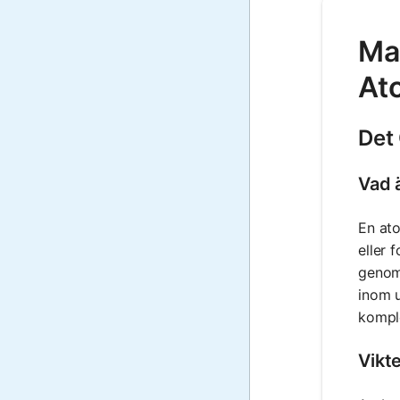
Ma
At
Det
Vad 
En ato
eller 
genom 
inom u
kompl
Vikt