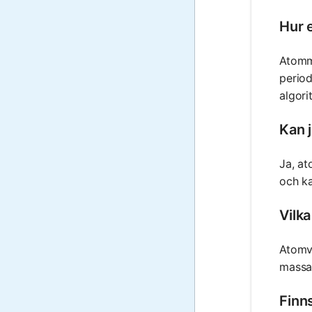
Hur 
Atomma
period
algori
Kan 
Ja, at
och ka
Vilk
Atomvi
massa
Finn