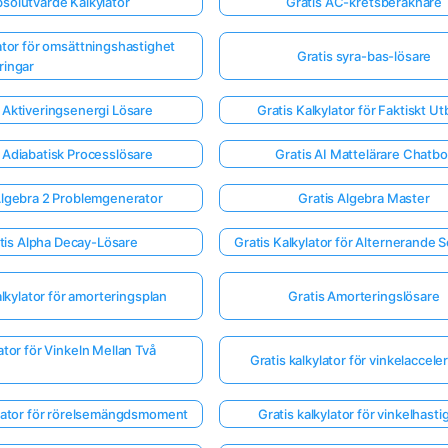
solutvärde Kalkylator
Gratis AC-kretsberäknare
lator för omsättningshastighet
Gratis syra-bas-lösare
ringar
 Aktiveringsenergi Lösare
Gratis Kalkylator för Faktiskt Ut
 Adiabatisk Processlösare
Gratis AI Mattelärare Chatbo
Algebra 2 Problemgenerator
Gratis Algebra Master
tis Alpha Decay-Lösare
Gratis Kalkylator för Alternerande S
alkylator för amorteringsplan
Gratis Amorteringslösare
ator för Vinkeln Mellan Två
Gratis kalkylator för vinkelaccele
ylator för rörelsemängdsmoment
Gratis kalkylator för vinkelhasti