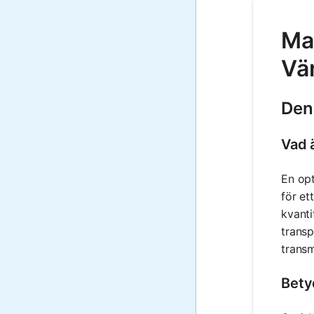
Mat
Vä
Den
Vad 
En opt
för et
kvanti
transp
transm
Betyd