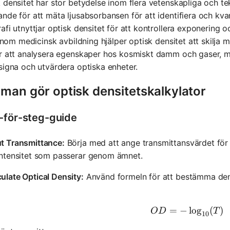
 densitet har stor betydelse inom flera vetenskapliga och te
nde för att mäta ljusabsorbansen för att identifiera och kva
afi utnyttjar optisk densitet för att kontrollera exponering 
. Inom medicinsk avbildning hjälper optisk densitet att skilja 
ör att analysera egenskaper hos kosmiskt damm och gaser, 
signa och utvärdera optiska enheter.
 man gör optisk densitetskalkylator
-för-steg-guide
ut Transmittance:
Börja med att ange transmittansvärdet för d
intensitet som passerar genom ämnet.
ulate Optical Density:
Använd formeln för att bestämma den 
=
−
OD = -\l
lo
g
(
)
O
D
T
10