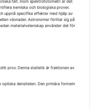
kniska fält. Inom spektrofotometri är det
ntifiera kemiska och biologiska prover.
och uppnå specifika effekter med hjälp av
mellan vävnader. Astronomer förlitar sig på
medan materialvetenskap använder det för
itt prov. Denna statistik är fraktionen av
optiska densiteten. Den primära formeln
og_{10}(T)