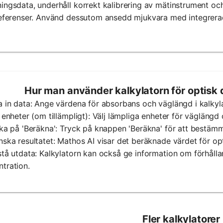
ingsdata, underhåll korrekt kalibrering av mätinstrument oc
referenser. Använd dessutom ansedd mjukvara med integrerade
Hur man använder kalkylatorn för optisk 
a in data: Ange värdena för absorbans och väglängd i kalkyl
j enheter (om tillämpligt): Välj lämpliga enheter för väglängd
cka på 'Beräkna': Tryck på knappen 'Beräkna' för att bestäm
nska resultatet: Mathos AI visar det beräknade värdet för opt
stå utdata: Kalkylatorn kan också ge information om förhål
tration.
Fler kalkylatorer