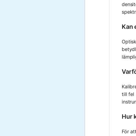
densit
spektr
Kan 
Optisk
betydl
lämpli
Varf
Kalibr
till f
instru
Hur k
För at