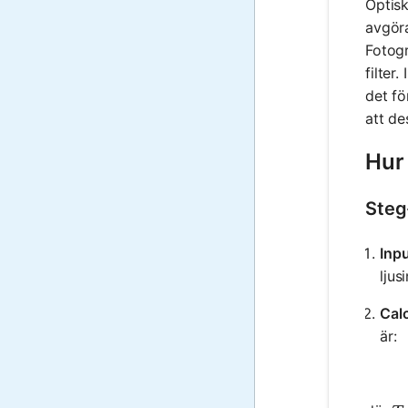
Optisk
avgöra
Fotogr
filter
det f
att de
Hur
Steg
Inp
ljus
Calc
är: