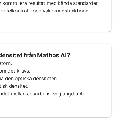
h kontrollera resultat med kända standarder
 felkontroll- och valideringsfunktioner.
densitet från Mathos AI?
atorn.
 om det krävs.
ma den optiska densiteten.
isk densitet.
landet mellan absorbans, väglängd och