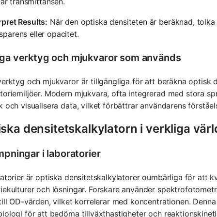
är transmittansen.
rpret Results:
När den optiska densiteten är beräknad, tolka r
sparens eller opacitet.
iga verktyg och mjukvaror som används
verktyg och mjukvaror är tillgängliga för att beräkna optisk 
toriemiljöer. Modern mjukvara, ofta integrerad med stora s
k och visualisera data, vilket förbättrar användarens förståel
ska densitetskalkylatorn i verkliga vär
mpningar i laboratorier
ratorier är optiska densitetskalkylatorer oumbärliga för att 
iekulturer och lösningar. Forskare använder spektrofotomet
till OD-värden, vilket korrelerar med koncentrationen. Den
iologi för att bedöma tillväxthastigheter och reaktionskineti