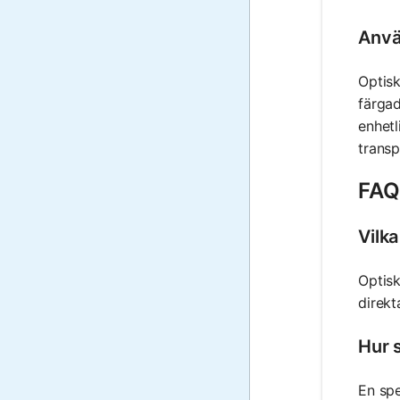
Anvä
Optisk
färgad
enhetl
transp
FAQ 
Vilk
Optisk
direkt
Hur s
En spe