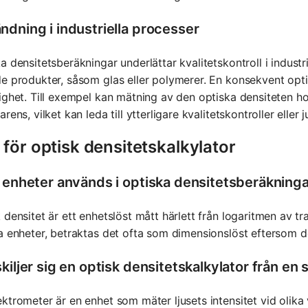
ndning i industriella processer
a densitetsberäkningar underlättar kvalitetskontroll i industr
e produkter, såsom glas eller polymerer. En konsekvent opti
ighet. Till exempel kan mätning av den optiska densiteten hos 
arens, vilket kan leda till ytterligare kvalitetskontroller eller j
för optisk densitetskalkylator
a enheter används i optiska densitetsberäkning
 densitet är ett enhetslöst mått härlett från logaritmen av 
a enheter, betraktas det ofta som dimensionslöst eftersom det
kiljer sig en optisk densitetskalkylator från e
ktrometer är en enhet som mäter ljusets intensitet vid olik