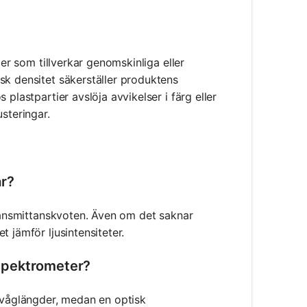
ier som tillverkar genomskinliga eller
sk densitet säkerställer produktens
plastpartier avslöja avvikelser i färg eller
usteringar.
ar?
transmittanskvoten. Även om det saknar
 jämför ljusintensiteter.
n spektrometer?
a våglängder, medan en optisk