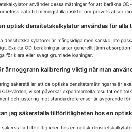
etskalkylator använder dessa mätningar för att beräkna OD-v
ometrisk data till meningsfulla insikter om provets absorptio
en optisk densitetskalkylator användas för alla 
a densitetskalkylatorer är mångsidiga men kanske inte passar
igt. Exakta OD-beräkningar antar generellt jämn absorption 
ga för klara eller svagt grumlade lösningar.
ör är noggrann kalibrering viktig när man använ
ering säkerställer att de optiska densitetsmätningarna är exak
el i OD-värden, vilket påverkar experimentella resultat och to
ment och justering mot standardreferenser är avgörande för 
an jag säkerställa tillförlitligheten hos en opti
t säkerställa tillförlitligheten hos en optisk densitetskalkyla