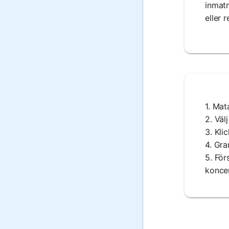
inmatn
eller 
1. Mat
2. Väl
3. Kli
4. Gra
5. För
koncen