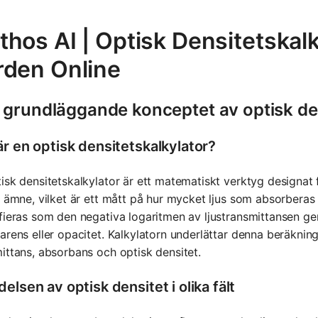
hos AI | Optisk Densitetskal
rden Online
 grundläggande konceptet av optisk den
är en optisk densitetskalkylator?
isk densitetskalkylator är ett matematiskt verktyg designat
t ämne, vilket är ett mått på hur mycket ljus som absorberas 
fieras som den negativa logaritmen av ljustransmittansen geno
arens eller opacitet. Kalkylatorn underlättar denna beräknin
ittans, absorbans och optisk densitet.
elsen av optisk densitet i olika fält