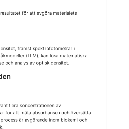
esultatet för att avgöra materialets
densitet, främst spektrofotometrar i
pråkmodeller (LLM), kan lösa matematiska
se och analys av optisk densitet.
lden
kvantifiera koncentrationen av
rar för att mäta absorbansen och översätta
na process är avgörande inom biokemi och
k.