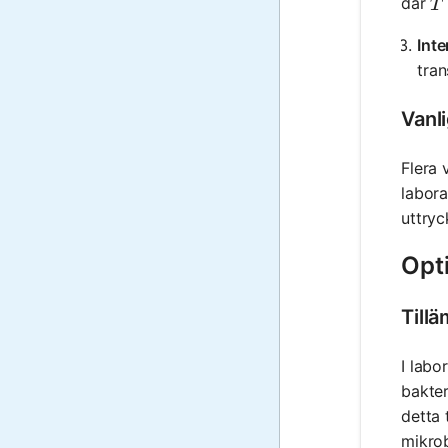
T
där
T
Inte
tran
Vanl
Flera 
labora
uttryc
Opti
Tillä
I labo
bakter
detta 
mikrob