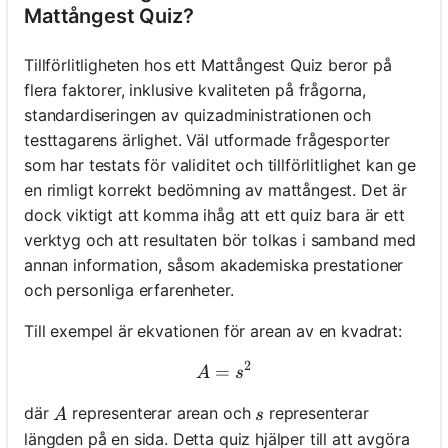
Mattångest Quiz?
Tillförlitligheten hos ett Mattångest Quiz beror på
flera faktorer, inklusive kvaliteten på frågorna,
standardiseringen av quizadministrationen och
testtagarens ärlighet. Väl utformade frågesporter
som har testats för validitet och tillförlitlighet kan ge
en rimligt korrekt bedömning av mattångest. Det är
dock viktigt att komma ihåg att ett quiz bara är ett
verktyg och att resultaten bör tolkas i samband med
annan information, såsom akademiska prestationer
och personliga erfarenheter.
Till exempel är ekvationen för arean av en kvadrat:
2
=
A = s^2
A
s
A
s
där
representerar arean och
representerar
A
s
längden på en sida. Detta quiz hjälper till att avgöra