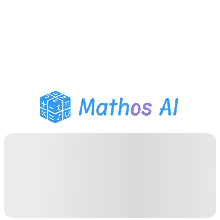
Matematiklösare
AI-lärare
PDF Läxhjälp
Studieverktyg