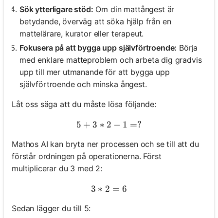
Sök ytterligare stöd:
Om din mattångest är
betydande, överväg att söka hjälp från en
mattelärare, kurator eller terapeut.
Fokusera på att bygga upp självförtroende:
Börja
med enklare matteproblem och arbeta dig gradvis
upp till mer utmanande för att bygga upp
självförtroende och minska ångest.
Låt oss säga att du måste lösa följande:
5
+
3
∗
2
5 + 3 * 2 - 1 = ?
−
1
=
?
Mathos AI kan bryta ner processen och se till att du
förstår ordningen på operationerna. Först
multiplicerar du 3 med 2:
3
∗
2
3 * 2 = 6
=
6
Sedan lägger du till 5: