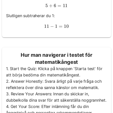
5
+
6
5 + 6 = 11
=
11
Slutligen subtraherar du 1:
11
−
1
11 - 1 = 10
=
10
Hur man navigerar i testet för
matematikångest
1. Start the Quiz: Klicka på knappen 'Starta test' för
att börja bedöma din matematikångest.
2. Answer Honestly: Svara ärligt på varje fråga och
reflektera över dina sanna känslor om matematik.
3. Review Your Answers: Innan du skickar in,
dubbelkolla dina svar för att säkerställa noggrannhet.
4. Get Your Score: Efter inlämning får du din
ångestnivå och personliga rekommendationer.