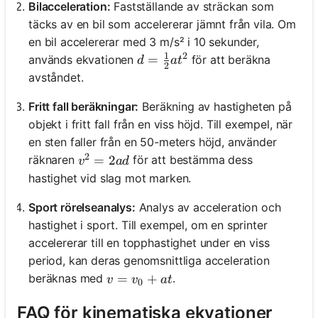
Bilacceleration:
Fastställande av sträckan som
täcks av en bil som accelererar jämnt från vila. Om
en bil accelererar med 3 m/s² i 10 sekunder,
1
2
d = \frac{1}{2}at^2
=
används ekvationen
för att beräkna
d
a
t
2
avståndet.
Fritt fall beräkningar:
Beräkning av hastigheten på
objekt i fritt fall från en viss höjd. Till exempel, när
en sten faller från en 50-meters höjd, använder
2
v^2 = 2ad
=
2
räknaren
för att bestämma dess
v
a
d
hastighet vid slag mot marken.
Sport rörelseanalys:
Analys av acceleration och
hastighet i sport. Till exempel, om en sprinter
accelererar till en topphastighet under en viss
period, kan deras genomsnittliga acceleration
v = v_0 + at
=
+
beräknas med
.
v
v
a
t
0
FAQ för kinematiska ekvationer