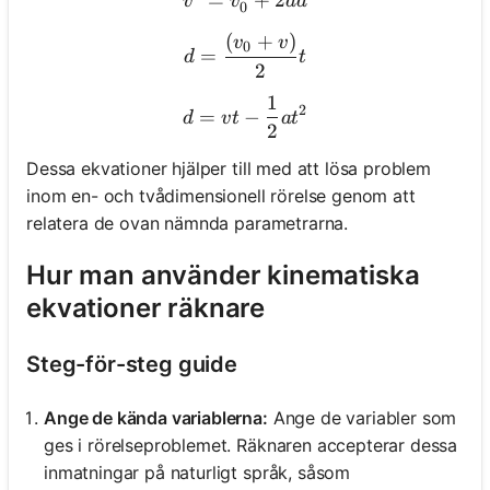
=
v^2 = v_0^2 + 2ad
+
2
v
v
a
d
0
(
+
)
d = \frac{(v_0 + v)}{2}t
v
v
0
=
d
t
2
1
d = vt - \frac{1}{2}at^2
2
=
−
d
v
t
a
t
2
Dessa ekvationer hjälper till med att lösa problem
inom en- och tvådimensionell rörelse genom att
relatera de ovan nämnda parametrarna.
Hur man använder kinematiska
ekvationer räknare
Steg-för-steg guide
Ange de kända variablerna:
Ange de variabler som
ges i rörelseproblemet. Räknaren accepterar dessa
inmatningar på naturligt språk, såsom