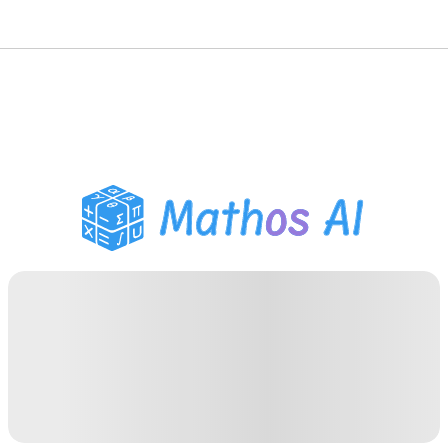
Matematiklösare
AI-lärare
PDF Läxhjälp
Studieverktyg