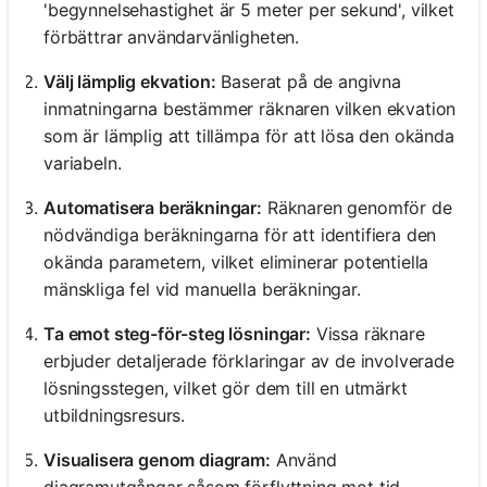
'begynnelsehastighet är 5 meter per sekund', vilket
förbättrar användarvänligheten.
Välj lämplig ekvation:
Baserat på de angivna
inmatningarna bestämmer räknaren vilken ekvation
som är lämplig att tillämpa för att lösa den okända
variabeln.
Automatisera beräkningar:
Räknaren genomför de
nödvändiga beräkningarna för att identifiera den
okända parametern, vilket eliminerar potentiella
mänskliga fel vid manuella beräkningar.
Ta emot steg-för-steg lösningar:
Vissa räknare
erbjuder detaljerade förklaringar av de involverade
lösningsstegen, vilket gör dem till en utmärkt
utbildningsresurs.
Visualisera genom diagram:
Använd
diagramutgångar såsom förflyttning mot tid,