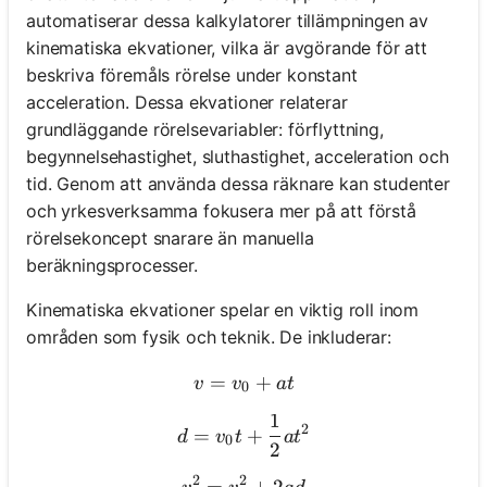
automatiserar dessa kalkylatorer tillämpningen av
kinematiska ekvationer, vilka är avgörande för att
beskriva föremåls rörelse under konstant
acceleration. Dessa ekvationer relaterar
grundläggande rörelsevariabler: förflyttning,
begynnelsehastighet, sluthastighet, acceleration och
tid. Genom att använda dessa räknare kan studenter
och yrkesverksamma fokusera mer på att förstå
rörelsekoncept snarare än manuella
beräkningsprocesser.
Kinematiska ekvationer spelar en viktig roll inom
områden som fysik och teknik. De inkluderar:
=
v = v_0 + at
+
v
v
a
t
0
1
d = v_0t + \frac{1}{2}at^
2
=
+
d
v
t
a
t
0
2
2
2