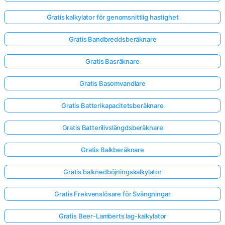
Gratis kalkylator för genomsnittlig hastighet
Inga
Gratis Bandbreddsberäknare
frågor
än
Gratis Basräknare
Ställ
din
Gratis Basomvandlare
första
fråga
Gratis Batterikapacitetsberäknare
Gratis Batterilivslängdsberäknare
Gratis Balkberäknare
Gratis balknedböjningskalkylator
Gratis Frekvenslösare för Svängningar
Gratis Beer-Lamberts lag-kalkylator