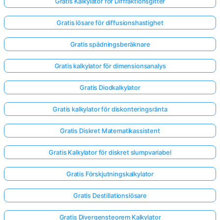
Gratis Kalkylator för Diffraktionsgitter
Gratis lösare för diffusionshastighet
Gratis spädningsberäknare
Gratis kalkylator för dimensionsanalys
Gratis Diodkalkylator
Gratis kalkylator för diskonteringsränta
Gratis Diskret Matematikassistent
Gratis Kalkylator för diskret slumpvariabel
Gratis Förskjutningskalkylator
Logga
in
Gratis Destillationslösare
här!
er:
Gratis Divergensteorem Kalkylator