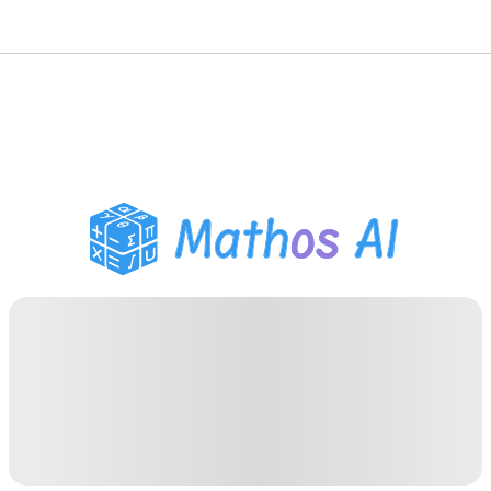
Matematiklösare
AI-lärare
PDF Läxhjälp
Studieverktyg