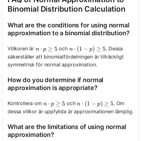
Binomial Distribution Calculation
What are the conditions for using normal
approximation to a binomial distribution?
n \cdot p \geq 5
⋅
≥
5
n \cdot (1 - p) \geq 5
⋅
(
1
−
)
≥
5
Villkoren är
och
. Dessa
n
p
n
p
säkerställer att binomialfördelningen är tillräckligt
symmetrisk för normal approximation.
How do you determine if normal
approximation is appropriate?
n \cdot p \geq 5
⋅
≥
5
n \cdot (1 - p) \geq 5
⋅
(
1
−
)
≥
5
Kontrollera om
och
. Om
n
p
n
p
dessa villkor är uppfyllda är approximationen lämplig.
What are the limitations of using normal
approximation?