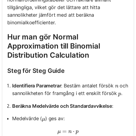
tillgängliga, vilket gör det lättare att hitta
sannolikheter jämfört med att beräkna
binomialkoefficienter.
Hur man gör Normal
Approximation till Binomial
Distribution Calculation
Steg för Steg Guide
n
Identifiera Parametrar
: Bestäm antalet försök
och
n
p
sannolikheten för framgång i ett enskilt försök
.
p
Beräkna Medelvärde och Standardavvikelse
:
\mu
Medelvärde (
) ges av:
μ
=
\mu = n \cdot p
⋅
μ
n
p