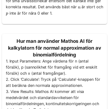
för små urvalsstorlekar eftersom det kanske inte ger
n
korrekta resultat. Det används bäst när
är stort och
n
p
inte är för nära 0 eller 1.
p
Hur man använder Mathos AI för
kalkylatorn för normal approximation av
binomialfördelning
1. Input Parameters: Ange värdena för n (antal
försök), p (sannolikhet för framgång vid ett enskilt
försök) och x (antal framgångar).
2. Click ‘Calculate’: Tryck på 'Calculate'-knappen för
att beräkna den normala approximationen.
3. View Results: Mathos AI kommer att visa
medelvärdet och standardavvikelsen för
binomialfördelningen, kontinuitetskorrigeringen och