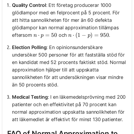
Quality Control
: Ett företag producerar 1000
glödlampor med en felprocent på 5 procent. För
att hitta sannolikheten för mer än 60 defekta
glödlampor kan normal approximation tillämpas
n \cdot p = 50
⋅
=
50
n \cdot (1 - p) = 950
⋅
(
1
−
)
=
950
eftersom
och
.
n
p
n
p
Election Polling
: En opinionsundersökare
undersöker 500 personer för att fastställa stöd för
en kandidat med 52 procents faktiskt stöd. Normal
approximation hjälper till att uppskatta
sannolikheten för att undersökningen visar mindre
än 50 procents stöd.
Medical Testing
: I en läkemedelsprövning med 200
patienter och en effektivitet på 70 procent kan
normal approximation uppskatta sannolikheten för
att läkemedlet är effektivt för minst 130 patienter.
FAQ of Normal Approximation to