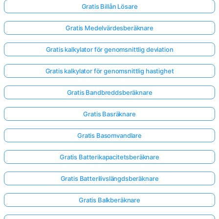
Gratis Billån Lösare
Inga
Gratis Medelvärdesberäknare
frågor
Gratis kalkylator för genomsnittlig deviation
än
Ställ
Gratis kalkylator för genomsnittlig hastighet
din
första
Gratis Bandbreddsberäknare
fråga
Gratis Basräknare
Gratis Basomvandlare
Gratis Batterikapacitetsberäknare
Gratis Batterilivslängdsberäknare
Gratis Balkberäknare