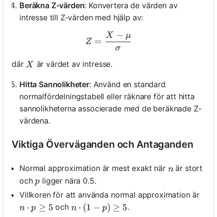
Beräkna Z-värden
: Konvertera de värden av
intresse till Z-värden med hjälp av:
−
X
μ
Z = \frac{X - \mu}{\sigm
=
Z
σ
X
där
är värdet av intresse.
X
Hitta Sannolikheter
: Använd en standard
normalfördelningstabell eller räknare för att hitta
sannolikheterna associerade med de beräknade Z-
värdena.
Viktiga Överväganden och Antaganden
n
Normal approximation är mest exakt när
är stort
n
p
och
ligger nära 0.5.
p
Villkoren för att använda normal approximation är
n \cdot p \geq 5
⋅
≥
5
n \cdot (1 - p) \geq 5
⋅
(
1
−
)
≥
5
och
.
n
p
n
p