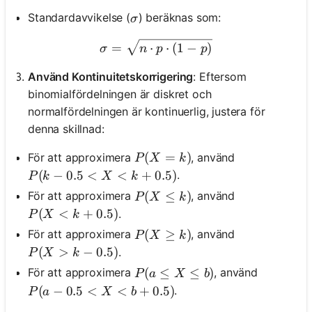
\sigma
Standardavvikelse (
) beräknas som:
σ
\sigma = \sqrt{n \cdot p \c
=
⋅
⋅
(
1
−
)
σ
n
p
p
Använd Kontinuitetskorrigering
: Eftersom
binomialfördelningen är diskret och
normalfördelningen är kontinuerlig, justera för
denna skillnad:
P(X = k)
(
=
)
För att approximera
, använd
P
X
k
P(k - 0.5 < X < k + 0.5)
(
−
0.5
<
<
+
0.5
)
.
P
k
X
k
P(X \leq k)
(
≤
)
För att approximera
, använd
P
X
k
P(X < k + 0.5)
(
<
+
0.5
)
.
P
X
k
P(X \geq k)
(
≥
)
För att approximera
, använd
P
X
k
P(X > k - 0.5)
(
>
−
0.5
)
.
P
X
k
P(a \leq X \leq b)
(
≤
≤
)
För att approximera
, använd
P
a
X
b
P(a - 0.5 < X < b + 0.5)
(
−
0.5
<
<
+
0.5
)
.
P
a
X
b