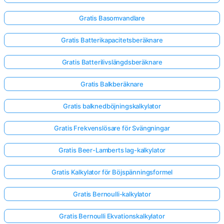
Gratis Basomvandlare
Inga
Gratis Batterikapacitetsberäknare
frågor
än
Gratis Batterilivslängdsberäknare
Ställ
din
Gratis Balkberäknare
första
fråga
Gratis balknedböjningskalkylator
Gratis Frekvenslösare för Svängningar
Gratis Beer-Lamberts lag-kalkylator
Gratis Kalkylator för Böjspänningsformel
Gratis Bernoulli-kalkylator
Gratis Bernoulli Ekvationskalkylator