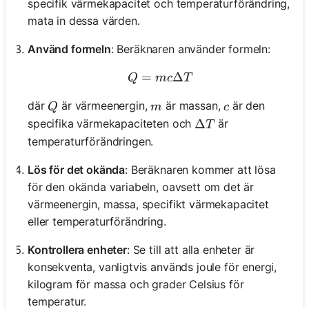
specifik värmekapacitet och temperaturförändring,
mata in dessa värden.
Använd formeln
: Beräknaren använder formeln:
=
Q = mc\Delta T
Δ
Q
m
c
T
Q
m
c
där
är värmeenergin,
är massan,
är den
Q
m
c
\Delta T
Δ
specifika värmekapaciteten och
är
T
temperaturförändringen.
Lös för det okända
: Beräknaren kommer att lösa
för den okända variabeln, oavsett om det är
värmeenergin, massa, specifikt värmekapacitet
eller temperaturförändring.
Kontrollera enheter
: Se till att alla enheter är
konsekventa, vanligtvis används joule för energi,
kilogram för massa och grader Celsius för
temperatur.