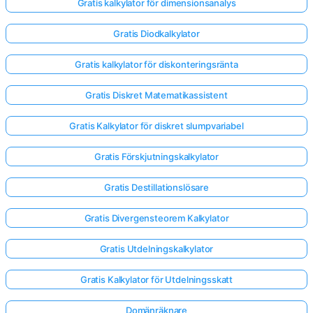
Gratis kalkylator för dimensionsanalys
Gratis Diodkalkylator
Gratis kalkylator för diskonteringsränta
Gratis Diskret Matematikassistent
Gratis Kalkylator för diskret slumpvariabel
Gratis Förskjutningskalkylator
Gratis Destillationslösare
Gratis Divergensteorem Kalkylator
Gratis Utdelningskalkylator
Logga
in
Gratis Kalkylator för Utdelningsskatt
här!
er:
Domänräknare