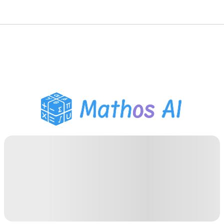
Matematiklösare
AI-lärare
PDF Läxhjälp
Studieverktyg