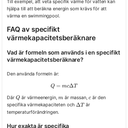
Till exempel, att veta specifik värme för vatten kan
hjälpa till att beräkna energin som krävs för att
värma en swimmingpool.
FAQ av specifikt
värmekapacitetsberäknare
Vad är formeln som används i en specifikt
värmekapacitetsberäknare?
Den använda formeln är:
=
Q = mc\Delta T
Δ
Q
m
c
T
Q
m
c
Där
är värmeenergin,
är massan,
är den
Q
m
c
\Delta T
Δ
specifika värmekapaciteten och
är
T
temperaturförändringen.
Hur exakta är specifika