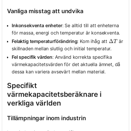
Vanliga misstag att undvika
Inkonsekventa enheter
: Se alltid till att enheterna
för massa, energi och temperatur är konsekventa.
\Delta T
Δ
Felaktig temperaturförändring
: Kom ihåg att
är
T
skillnaden mellan slutlig och initial temperatur.
Fel specifik värden
: Använd korrekta specifika
värmekapacitetsvärden för det aktuella ämnet, då
dessa kan variera avsevärt mellan material.
Specifikt
värmekapacitetsberäknare i
verkliga världen
Tillämpningar inom industrin