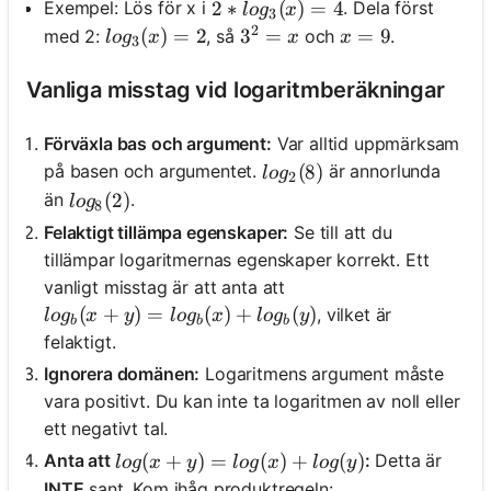
2*log_3(x) = 4
2
∗
(
)
=
4
Exempel: Lös för x i
. Dela först
l
o
g
x
3
2
log_3(x) = 2
(
)
=
2
3^2 = x
3
=
x = 9
=
9
med 2:
, så
och
.
l
o
g
x
x
x
3
Vanliga misstag vid logaritmberäkningar
Förväxla bas och argument:
Var alltid uppmärksam
log_2(8)
(
8
)
på basen och argumentet.
är annorlunda
l
o
g
2
log_8(2)
(
2
)
än
.
l
o
g
8
Felaktigt tillämpa egenskaper:
Se till att du
tillämpar logaritmernas egenskaper korrekt. Ett
vanligt misstag är att anta att
log_b(x+y) = log_b(x) + log_b(y)
(
+
)
=
(
)
+
(
)
, vilket är
l
o
g
x
y
l
o
g
x
l
o
g
y
b
b
b
felaktigt.
Ignorera domänen:
Logaritmens argument måste
vara positivt. Du kan inte ta logaritmen av noll eller
ett negativt tal.
log(x+y) = log(x) + log(y)
(
+
)
=
(
)
+
(
)
Anta att
:
Detta är
l
o
g
x
y
l
o
g
x
l
o
g
y
INTE
sant. Kom ihåg produktregeln: