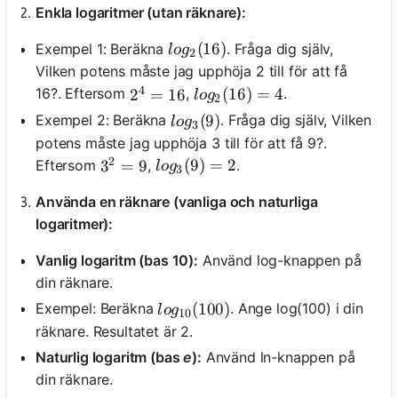
Enkla logaritmer (utan räknare):
log_2(16)
(
16
)
Exempel 1: Beräkna
. Fråga dig själv,
l
o
g
2
Vilken potens måste jag upphöja 2 till för att få
4
log_2(16) = 4
(
16
)
=
4
16?. Eftersom
,
.
2^4 = 16
2
=
16
l
o
g
2
log_3(9)
(
9
)
Exempel 2: Beräkna
. Fråga dig själv, Vilken
l
o
g
3
potens måste jag upphöja 3 till för att få 9?.
2
log_3(9) = 2
(
9
)
=
2
Eftersom
,
.
3^2 = 9
3
=
9
l
o
g
3
Använda en räknare (vanliga och naturliga
logaritmer):
Vanlig logaritm (bas 10):
Använd log-knappen på
din räknare.
log_{10}(100)
(
100
)
Exempel: Beräkna
. Ange log(100) i din
l
o
g
10
räknare. Resultatet är 2.
Naturlig logaritm (bas
e
):
Använd ln-knappen på
din räknare.