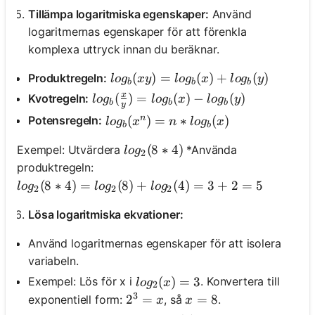
Tillämpa logaritmiska egenskaper:
Använd
logaritmernas egenskaper för att förenkla
komplexa uttryck innan du beräknar.
log_b(xy) = log_b(x) + log_b(y)
(
)
=
(
)
+
(
)
Produktregeln:
l
o
g
x
y
l
o
g
x
l
o
g
y
b
b
b
x
log_b(\frac{x}{y}) = log_b(x) - log_b
(
)
=
(
)
−
(
)
Kvotregeln:
l
o
g
l
o
g
x
l
o
g
y
b
b
b
y
n
log_b(x^n) = n * log_b(x)
(
)
=
∗
(
)
Potensregeln:
l
o
g
x
n
l
o
g
x
b
b
log_2(8 * 4)
(
8
∗
4
)
Exempel: Utvärdera
*Använda
l
o
g
2
produktregeln:
log_2(8 * 4) = log_2(8) + log_2(4) = 3 + 2 = 5
(
8
∗
4
)
=
(
8
)
+
(
4
)
=
3
+
2
=
5
l
o
g
l
o
g
l
o
g
2
2
2
Lösa logaritmiska ekvationer:
Använd logaritmernas egenskaper för att isolera
variabeln.
log_2(x) = 3
(
)
=
3
Exempel: Lös för x i
. Konvertera till
l
o
g
x
2
3
2^3 = x
2
=
x = 8
=
8
exponentiell form:
, så
.
x
x