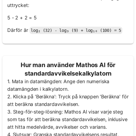
uttrycket:
5 - 2 + 2 = 5
Därför är
log₂ (32) - log₃ (9) + log₁₀ (100) = 5
Hur man använder Mathos AI för
standardavvikelsekalkylatorn
1. Mata in datamängden: Ange den numeriska
datamängden i kalkylatorn.
2. Klicka på 'Beräkna': Tryck på knappen 'Beräkna' för
att beräkna standardavvikelsen.
3. Steg-för-steg-lösning: Mathos AI visar varje steg
som tas för att beräkna standardavvikelsen, inklusive
att hitta medelvärde, avvikelser och varians.
4. Slutsvar: Granska standardavvikelsens resultat,