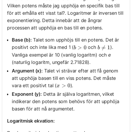
Vilken potens måste jag upphöja en specifik bas till
för att erhålla ett visst tal?. Logaritmer är inversen till
exponentiering. Detta innebär att de ångrar
processen att upphöja en bas till en potens.
Base (b):
Talet som upphöjs till en potens. Det är
b > 0
>
0
b \neq 1

=
1
positivt och inte lika med 1 (
och
).
b
b
Vanliga exempel är 10 (vanlig logaritm) och
e
(naturlig logaritm, ungefär 2.71828).
Argument (x):
Talet vi strävar efter att få genom
att upphöja basen till en viss potens. Det måste
x > 0
>
0
vara ett positivt tal (
).
x
Exponent (y):
Detta är själva logaritmen, vilket
indikerar den potens som behövs för att upphöja
basen för att nå argumentet.
Logaritmisk ekvation: