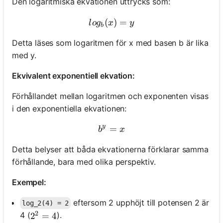
Den logaritmiska ekvationen uttrycks som:
(
log_b(x) = y
)
=
l
o
g
x
y
b
Detta läses som logaritmen för x med basen b är lika
med y.
Ekvivalent exponentiell ekvation:
Förhållandet mellan logaritmen och exponenten visas
i den exponentiella ekvationen:
y
=
b^y = x
b
x
Detta belyser att båda ekvationerna förklarar samma
förhållande, bara med olika perspektiv.
Exempel:
eftersom 2 upphöjt till potensen 2 är
log_2(4) = 2
2
4 (
).
2^2 = 4
2
=
4