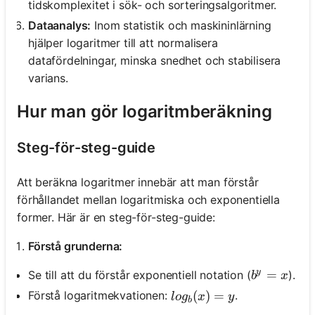
tidskomplexitet i sök- och sorteringsalgoritmer.
Dataanalys:
Inom statistik och maskininlärning
hjälper logaritmer till att normalisera
datafördelningar, minska snedhet och stabilisera
varians.
Hur man gör logaritmberäkning
Steg-för-steg-guide
Att beräkna logaritmer innebär att man förstår
förhållandet mellan logaritmiska och exponentiella
former. Här är en steg-för-steg-guide:
Förstå grunderna:
y
b^y = x
=
Se till att du förstår exponentiell notation (
).
b
x
log_b(x) = y
(
)
=
Förstå logaritmekvationen:
.
l
o
g
x
y
b