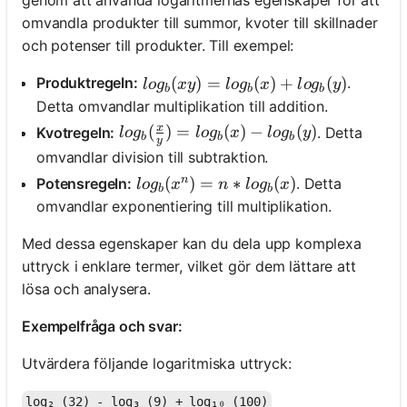
genom att använda logaritmernas egenskaper för att
omvandla produkter till summor, kvoter till skillnader
och potenser till produkter. Till exempel:
log_b(xy) = log_b(x) + log_b(y)
(
)
=
(
)
+
(
)
Produktregeln:
.
l
o
g
x
y
l
o
g
x
l
o
g
y
b
b
b
Detta omvandlar multiplikation till addition.
x
log_b(\frac{x}{y}) = log_b(x) - log_b
(
)
=
(
)
−
(
)
Kvotregeln:
. Detta
l
o
g
l
o
g
x
l
o
g
y
b
b
b
y
omvandlar division till subtraktion.
n
log_b(x^n) = n * log_b(x)
(
)
=
∗
(
)
Potensregeln:
. Detta
l
o
g
x
n
l
o
g
x
b
b
omvandlar exponentiering till multiplikation.
Med dessa egenskaper kan du dela upp komplexa
uttryck i enklare termer, vilket gör dem lättare att
lösa och analysera.
Exempelfråga och svar:
Utvärdera följande logaritmiska uttryck:
log₂ (32) - log₃ (9) + log₁₀ (100)