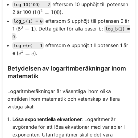
eftersom 10 upphöjt till potensen
log_10(100) = 2
2
2 är 100 (
).
10^2 = 100
1
0
=
100
eftersom 5 upphöjt till potensen 0 är
log_5(1) = 0
0
1 (
). Detta gäller för alla baser b:
5^0 = 1
5
=
1
log_b(1) =
.
0
eftersom e upphöjt till potensen 1 är
log_e(e) = 1
1
e^1 = e
=
e (
).
e
e
Betydelsen av logaritmberäkningar inom
matematik
Logaritmberäkningar är väsentliga inom olika
områden inom matematik och vetenskap av flera
viktiga skäl:
Lösa exponentiella ekvationer:
Logaritmer är
avgörande för att lösa ekvationer med variabler i
exponenten. Utan logaritmer skulle det vara