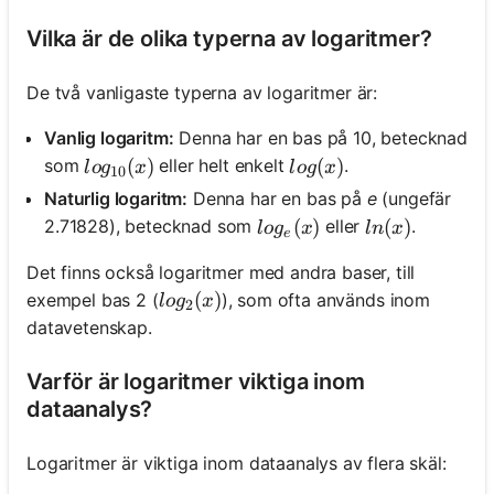
Vilka är de olika typerna av logaritmer?
De två vanligaste typerna av logaritmer är:
Vanlig logaritm:
Denna har en bas på 10, betecknad
log_{10}(x)
(
)
log(x)
(
)
som
eller helt enkelt
.
l
o
g
x
l
o
g
x
10
Naturlig logaritm:
Denna har en bas på
e
(ungefär
log_e(x)
(
)
ln(x)
(
)
2.71828), betecknad som
eller
.
l
o
g
x
l
n
x
e
Det finns också logaritmer med andra baser, till
log_2(x)
(
)
exempel bas 2 (
), som ofta används inom
l
o
g
x
2
datavetenskap.
Varför är logaritmer viktiga inom
dataanalys?
Logaritmer är viktiga inom dataanalys av flera skäl: