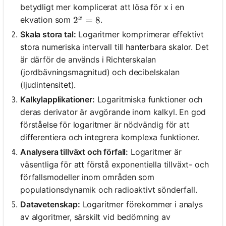
betydligt mer komplicerat att lösa för x i en
ekvation som
.
x
2^x = 8
2
=
8
Skala stora tal:
Logaritmer komprimerar effektivt
stora numeriska intervall till hanterbara skalor. Det
är därför de används i Richterskalan
(jordbävningsmagnitud) och decibelskalan
(ljudintensitet).
Kalkylapplikationer:
Logaritmiska funktioner och
deras derivator är avgörande inom kalkyl. En god
förståelse för logaritmer är nödvändig för att
differentiera och integrera komplexa funktioner.
Analysera tillväxt och förfall:
Logaritmer är
väsentliga för att förstå exponentiella tillväxt- och
förfallsmodeller inom områden som
populationsdynamik och radioaktivt sönderfall.
Datavetenskap:
Logaritmer förekommer i analys
av algoritmer, särskilt vid bedömning av