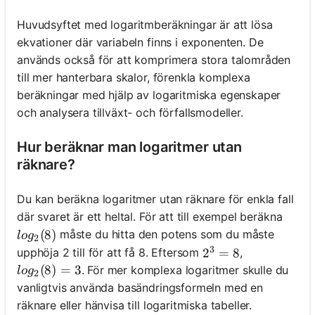
Huvudsyftet med logaritmberäkningar är att lösa
ekvationer där variabeln finns i exponenten. De
används också för att komprimera stora talområden
till mer hanterbara skalor, förenkla komplexa
beräkningar med hjälp av logaritmiska egenskaper
och analysera tillväxt- och förfallsmodeller.
Hur beräknar man logaritmer utan
räknare?
Du kan beräkna logaritmer utan räknare för enkla fall
där svaret är ett heltal. För att till exempel beräkna
log_2(8)
(
8
)
måste du hitta den potens som du måste
l
o
g
2
3
upphöja 2 till för att få 8. Eftersom
,
2^3 = 8
2
=
8
log_2(8) = 3
(
8
)
=
3
. För mer komplexa logaritmer skulle du
l
o
g
2
vanligtvis använda basändringsformeln med en
räknare eller hänvisa till logaritmiska tabeller.