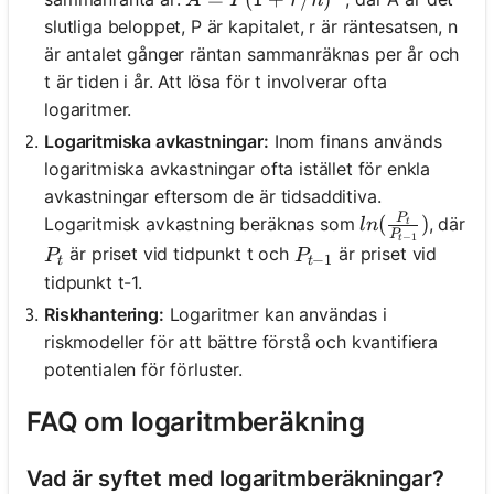
A
P
r
n
slutliga beloppet, P är kapitalet, r är räntesatsen, n
är antalet gånger räntan sammanräknas per år och
t är tiden i år. Att lösa för t involverar ofta
logaritmer.
Logaritmiska avkastningar:
Inom finans används
logaritmiska avkastningar ofta istället för enkla
avkastningar eftersom de är tidsadditiva.
P
ln(\frac{P_t}
(
)
Logaritmisk avkastning beräknas som
, där
l
n
t
P
−
1
t
P_t
P_{t-1}
är priset vid tidpunkt t och
är priset vid
P
P
−
1
t
t
tidpunkt t-1.
Riskhantering:
Logaritmer kan användas i
riskmodeller för att bättre förstå och kvantifiera
potentialen för förluster.
FAQ om logaritmberäkning
Vad är syftet med logaritmberäkningar?