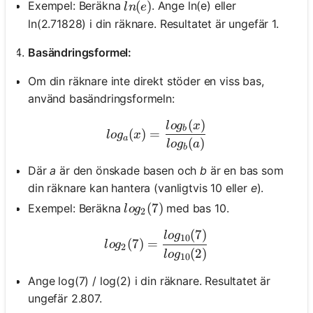
ln(e)
(
)
Exempel: Beräkna
. Ange ln(e) eller
l
n
e
ln(2.71828) i din räknare. Resultatet är ungefär 1.
Basändringsformel:
Om din räknare inte direkt stöder en viss bas,
använd basändringsformeln:
(
)
log_a(x) = \frac{log_b(x)}
l
o
g
x
b
(
)
=
l
o
g
x
a
(
)
l
o
g
a
b
Där
a
är den önskade basen och
b
är en bas som
din räknare kan hantera (vanligtvis 10 eller
e
).
log_2(7)
(
7
)
Exempel: Beräkna
med bas 10.
l
o
g
2
(
7
)
log_2(7) = \frac{log_{10}
l
o
g
10
(
7
)
=
l
o
g
2
(
2
)
l
o
g
10
Ange log(7) / log(2) i din räknare. Resultatet är
ungefär 2.807.