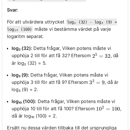
Svar:
För att utvärdera uttrycket
log₂ (32) - log₃ (9) +
måste vi bestämma värdet på varje
log₁₀ (100)
logaritm separat.
log₂ (32):
Detta frågar, Vilken potens måste vi
5
upphöja 2 till för att få 32? Eftersom
, då
2^5 = 32
2
=
32
är log₂ (32) = 5.
log₃ (9):
Detta frågar, Vilken potens måste vi
2
upphöja 3 till för att få 9? Eftersom
, då är
3^2 = 9
3
=
9
log₃ (9) = 2.
log₁₀ (100):
Detta frågar, Vilken potens måste vi
2
upphöja 10 till för att få 100? Eftersom
,
10^2 = 100
1
0
=
100
då är log₁₀ (100) = 2.
Ersätt nu dessa värden tillbaka till det ursprungliga