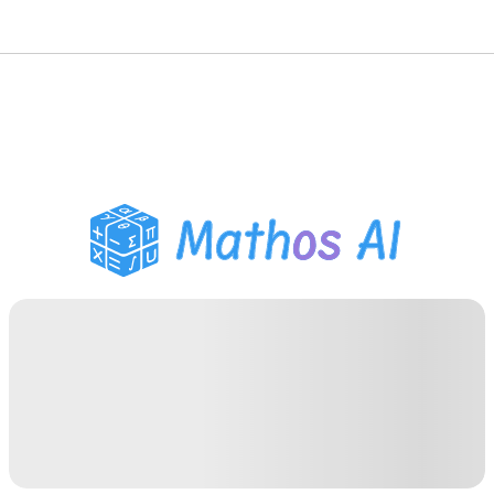
Matematiklösare
AI-lärare
PDF Läxhjälp
Studieverktyg