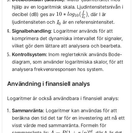
hjälp av en logaritmisk skala. Ljudintensitetsnivån i
I
10 * log_{10}(\frac{I}{I_0})
10
∗
(
)
decibel (dB) ges av
, där I är
l
o
g
10
I
0
I_0
ljudintensiteten och
är en referensintensitet.
I
0
Signalbehandling:
Logaritmer används för att
komprimera det dynamiska intervallet för signaler,
vilket gör dem lättare att analysera och bearbeta.
Kontrollsystem:
Inom reglerteknik används Bode-
diagram, som använder logaritmiska skalor, för att
analysera frekvensresponsen hos system.
Användning i finansiell analys
Logaritmer är också användbara i finansiell analys:
Sammanränta:
Logaritmer kan användas för att
beräkna den tid det tar för en investering att nå ett
visst värde med sammanränta. Formeln för
n
t
A = P(1 + r/n)^{nt}
=
(
1
+
/
)
sammanränta är:
, där A är det