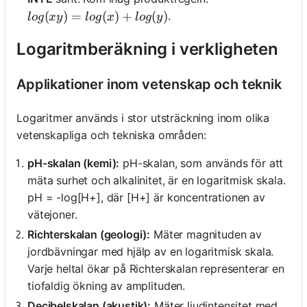
log(xy) = log(x) + log(y)
(
)
=
(
)
+
(
)
.
l
o
g
x
y
l
o
g
x
l
o
g
y
Logaritmberäkning i verkligheten
Applikationer inom vetenskap och teknik
Logaritmer används i stor utsträckning inom olika
vetenskapliga och tekniska områden:
pH-skalan (kemi):
pH-skalan, som används för att
mäta surhet och alkalinitet, är en logaritmisk skala.
pH = -log[H+], där [H+] är koncentrationen av
vätejoner.
Richterskalan (geologi):
Mäter magnituden av
jordbävningar med hjälp av en logaritmisk skala.
Varje heltal ökar på Richterskalan representerar en
tiofaldig ökning av amplituden.
Decibelskalan (akustik):
Mäter ljudintensitet med