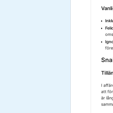
Vanl
Inkl
Feli
omsä
Igno
före
Snab
Tillä
I affä
att fö
är lån
samma 