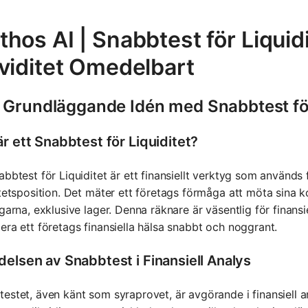
hos AI | Snabbtest för Liquid
kviditet Omedelbart
 Grundläggande Idén med Snabbtest för
r ett Snabbtest för Liquiditet?
abbtest för Liquiditet är ett finansiellt verktyg som används
itetsposition. Det mäter ett företags förmåga att möta sina 
ngarna, exklusive lager. Denna räknare är väsentlig för finan
era ett företags finansiella hälsa snabbt och noggrant.
delsen av Snabbtest i Finansiell Analys
estet, även känt som syraprovet, är avgörande i finansiell 