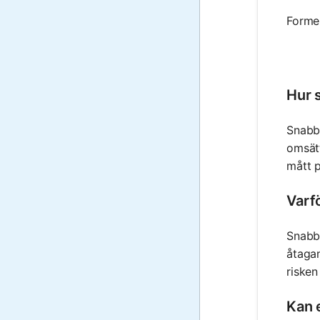
Formel
Hur s
Snabbt
omsätt
mått p
Varfö
Snabbt
åtagan
risken
Kan 