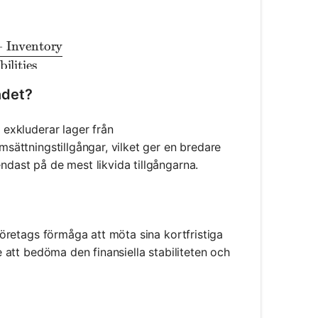
−
Inventory
k Ratio} = \frac{\text{Current Assets} - \text{Invent
ilities
ndet?
 exkluderar lager från
msättningstillgångar, vilket ger en bredare
ndast på de mest likvida tillgångarna.
 företags förmåga att möta sina kortfristiga
re att bedöma den finansiella stabiliteten och