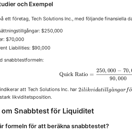
studier och Exempel
å ett företag, Tech Solutions Inc., med följande finansiella d
ättningstillgångar: $250,000
er: $70,000
ent Liabilities: $90,000
d snabbtestformeln:
250
,
000
−
70
,
\text{Qui
Quick Ratio
=
90
,
000
2 i likvida tillgångar fö
2
˚
indikerar att Tech Solutions Inc. har
i
l
ik
v
i
d
a
t
i
ll
g
a
n
g
a
r
f
o
stark likviditetsposition.
 om Snabbtest för Liquiditet
är formeln för att beräkna snabbtestet?