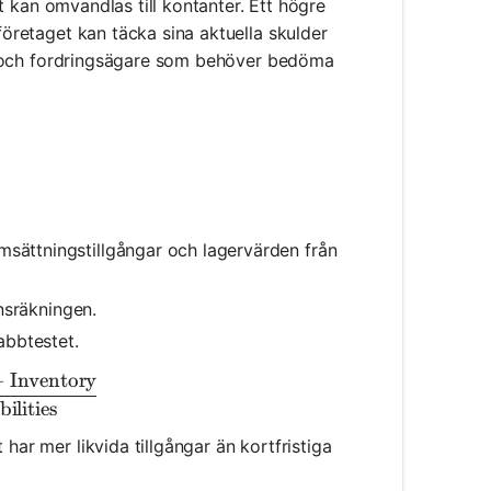
ätt kan omvandlas till kontanter. Ett högre
 företaget kan täcka sina aktuella skulder
rare och fordringsägare som behöver bedöma
msättningstillgångar och lagervärden från
ansräkningen.
abbtestet.
−
Inventory
k Ratio} = \frac{\text{Current Assets} - \text{Invent
ilities
t har mer likvida tillgångar än kortfristiga