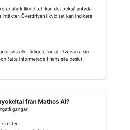
erar stark likviditet, kan det också antyda
 intäkter. Överdriven likviditet kan indikera
talsvis eller årligen, för att övervaka sin
 och fatta informerade finansiella beslut.
nyckeltal från Mathos AI?
gstillgångar.
 skulder.