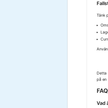
Fall
Tänk p
Oms
Lag
Curr
Använ
Detta 
på en 
FAQ
Vad 