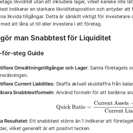
retags likviditet utan att inkludera lager, vilket kanske inte l
est indikerar en starkare likviditetsposition och antyder att
na likvida tillgångar. Detta är särskilt viktigt för investe
 med att låna ut till eller investera i ett företag.
gör man Snabbtest för Liquiditet
-för-steg Guide
tifiera Omsättningstillgångar och Lager
: Samla företagets o
ansräkningen.
tifiera Current Liabilities
: Skaffa aktuell skuldsiffra från bal
licera Snabbtestformeln
: Använd formeln för att beräkna sn
Current Assets
\text{Quic
Quick Ratio
=
Current Liab
a Resultatet
: Ett snabbtest större än 1 indikerar att företage
der, vilket generellt är ett positivt tecken.