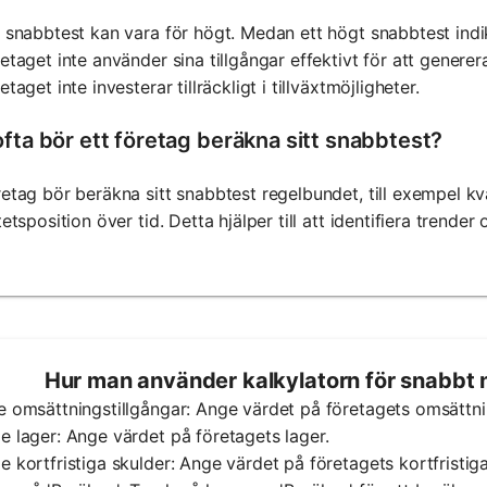
t snabbtest kan vara för högt. Medan ett högt snabbtest indik
retaget inte använder sina tillgångar effektivt för att generera
etaget inte investerar tillräckligt i tillväxtmöjligheter.
ofta bör ett företag beräkna sitt snabbtest?
retag bör beräkna sitt snabbtest regelbundet, till exempel kvar
itetsposition över tid. Detta hjälper till att identifiera trender
Hur man använder kalkylatorn för snabbt 
e omsättningstillgångar: Ange värdet på företagets omsättnin
e lager: Ange värdet på företagets lager.
e kortfristiga skulder: Ange värdet på företagets kortfristiga