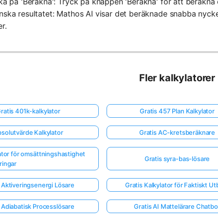
cka på 'Beräkna': Tryck på knappen 'Beräkna' för att beräkna
nska resultatet: Mathos AI visar det beräknade snabba nyckel
r.
Fler kalkylatorer
ratis 401k-kalkylator
Gratis 457 Plan Kalkylator
solutvärde Kalkylator
Gratis AC-kretsberäknare
lator för omsättningshastighet
Gratis syra-bas-lösare
ringar
 Aktiveringsenergi Lösare
Gratis Kalkylator för Faktiskt Ut
 Adiabatisk Processlösare
Gratis AI Mattelärare Chatbo