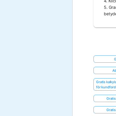
4. Kli
5. Gra
betyde
G
Ab
Gratis kalky
för kundford
Gratis
Gratis