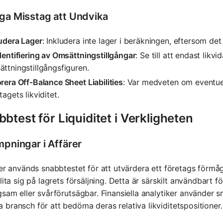
iga Misstag att Undvika
udera Lager
: Inkludera inte lager i beräkningen, eftersom det 
dentifiering av Omsättningstillgångar
: Se till att endast likvi
ttningstillgångsfiguren.
rera Off-Balance Sheet Liabilities
: Var medveten om eventue
tagets likviditet.
btest för Liquiditet i Verkligheten
mpningar i Affärer
rer används snabbtestet för att utvärdera ett företags förmåg
rlita sig på lagrets försäljning. Detta är särskilt användbart
gsam eller svårförutsägbar. Finansiella analytiker använder 
bransch för att bedöma deras relativa likviditetspositioner.