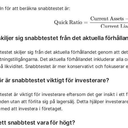
n för att beräkna snabbtestet är:
Current Assets
\text{Quic
Quick Ratio
=
Current Liab
kiljer sig snabbtestet från det aktuella förhålla
estet skiljer sig från det aktuella förhållandet genom att det
ningstillgångarna. Det aktuella förhållandet inkluderar alla o
å likviditet. Snabbtestet är mer konservativt och fokuserar e
r är snabbtestet viktigt för investerare?
estet är viktigt för investerare eftersom det ger insikt i ett
den utan att förlita sig på lagersälj. Detta hjälper investera
 med att investera i företaget.
ett snabbtest vara för högt?