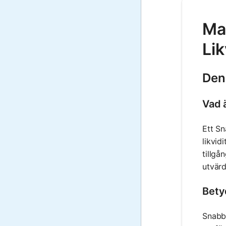
Mat
Li
Den
Vad ä
Ett Sn
likvid
tillgå
utvärd
Bety
Snabbt