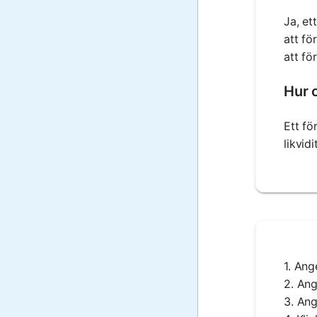
Ja, et
att fö
att för
Hur 
Ett fö
likvid
1. Ang
2. Ang
3. Ang