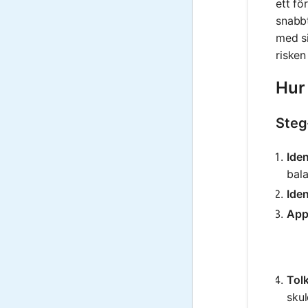
ett fö
snabbt
med si
risken
Hur 
Steg
Iden
bal
Iden
App
Tolk
skul