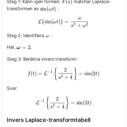
F(s)
(
)
Steg 1: Känn igen formen:
matchar Laplace-
F
s
\sin (\omega t)
sin
(
)
transformen av
:
ω
t
ω
\mathcal{L}\{\sin (\ome
{
sin
(
)}
=
L
ω
t
2
2
+
s
ω
\omega
Steg 2: Identifiera
:
ω
\boldsymbol{\omega}=2
=
2
Här,
.
ω
Steg 3: Beräkna invers transform:
2
f(t)=\mathcal{L}^{-1}\lef
{
}
−
1
(
)
=
=
sin
(
2
)
L
f
t
t
2
+
4
s
Svar:
2
\mathcal{L}^{-1}\left\{\f
{
}
−
1
=
sin
(
2
)
L
t
2
+
4
s
Invers Laplace-transformtabell