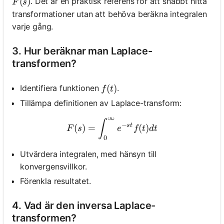
F(s)
(
)
. Det är en praktisk referens för att snabbt hitta
F
s
transformationer utan att behöva beräkna integralen
varje gång.
3. Hur beräknar man Laplace-
transformen?
f(t)
(
)
Identifiera funktionen
.
f
t
Tillämpa definitionen av Laplace-transform:
∞
F(s) = \int_0^{\infty} e^{-s
∫
−
s
t
(
)
=
(
)
F
s
e
f
t
d
t
0
Utvärdera integralen, med hänsyn till
konvergensvillkor.
Förenkla resultatet.
4. Vad är den inversa Laplace-
transformen?