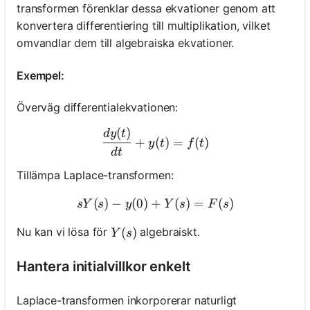
transformen förenklar dessa ekvationer genom att
konvertera differentiering till multiplikation, vilket
omvandlar dem till algebraiska ekvationer.
Exempel:
Överväg differentialekvationen:
(
)
\frac{d y(t)}{d t}+y(t)=f(
d
y
t
+
(
)
=
(
)
y
t
f
t
d
t
Tillämpa Laplace-transformen:
(
)
−
(
0
)
+
s Y(s)-y(0)+Y(s)=F(s)
(
)
=
(
)
s
Y
s
y
Y
s
F
s
Y(s)
(
)
Nu kan vi lösa för
algebraiskt.
Y
s
Hantera initialvillkor enkelt
Laplace-transformen inkorporerar naturligt