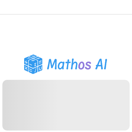
Matematiklösare
AI-lärare
PDF Läxhjälp
Studieverktyg