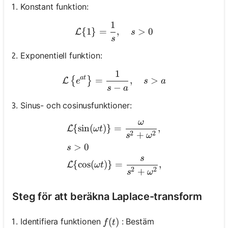
Konstant funktion:
1
\mathcal{L}\{1\}=\frac{
{
1
}
=
,
>
0
L
s
s
Exponentiell funktion:
1
\mathcal{L}\left\{e^{a t}
a
t
=
,
>
{
}
L
e
s
a
−
s
a
Sinus- och cosinusfunktioner:
ω
\begin{aligned} & \mathc
{
sin
(
)}
=
,
L
ω
t
2
2
+
s
ω
>
0
s
s
{
cos
(
)}
=
,
L
ω
t
2
2
+
s
ω
Steg för att beräkna Laplace-transform
f(t)
(
)
Identifiera funktionen
: Bestäm
f
t