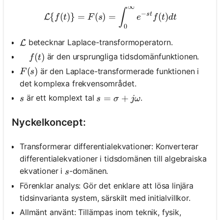
∞
\mathcal{L}\{f(t)\}=F(s)=\
∫
−
s
t
{
(
)}
=
(
)
=
(
)
L
f
t
F
s
e
f
t
d
t
0
betecknar Laplace-transformoperatorn.
\mathcal{L}
L
\quad f(t)
(
)
är den ursprungliga tidsdomänfunktionen.
f
t
F(s)
(
)
är den Laplace-transformerade funktionen i
F
s
det komplexa frekvensområdet.
s
s=\sigma+j \omega
=
+
är ett komplext tal
.
s
s
σ
jω
Nyckelkoncept:
Transformerar differentialekvationer: Konverterar
differentialekvationer i tidsdomänen till algebraiska
s
ekvationer i
-domänen.
s
Förenklar analys: Gör det enklare att lösa linjära
tidsinvarianta system, särskilt med initialvillkor.
Allmänt använt: Tillämpas inom teknik, fysik,