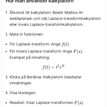
Hur man använder kalkylatorn
Åtkomst till kalkylatorn: Besök Mathos Al-
webbplatsen och välj Laplace-transformkalkylatorn
eller invers Laplace-transformkalkylatorn.
Mata in funktionen:
f(t)
(
)
För Laplace-transform: Ange
.
f
t
F(s)
(
)
För invers Laplace-transform: Ange
.
F
s
Exempel på inmatning:
2
3
t
(
)
=
f(t)=t^2 e^{3 t}
f
t
t
e
Klicka på Beräkna: Kalkylatorn bearbetar
inmatningen.
Visa lösningen:
F(s)
(
)
Resultat: Visar Laplace-transformen
.
F
s