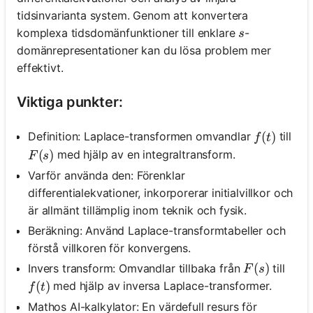
tidsinvarianta system. Genom att konvertera
s
komplexa tidsdomänfunktioner till enklare
-
s
domänrepresentationer kan du lösa problem mer
effektivt.
Viktiga punkter:
f(t)
(
)
Definition: Laplace-transformen omvandlar
till
f
t
F(s)
(
)
med hjälp av en integraltransform.
F
s
Varför använda den: Förenklar
differentialekvationer, inkorporerar initialvillkor och
är allmänt tillämplig inom teknik och fysik.
Beräkning: Använd Laplace-transformtabeller och
förstå villkoren för konvergens.
F(s)
(
)
Invers transform: Omvandlar tillbaka från
till
F
s
f(t)
(
)
med hjälp av inversa Laplace-transformer.
f
t
Mathos AI-kalkylator: En värdefull resurs för