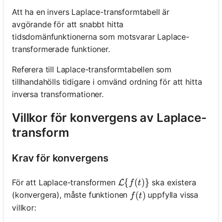
Att ha en invers Laplace-transformtabell är
avgörande för att snabbt hitta
tidsdomänfunktionerna som motsvarar Laplace-
transformerade funktioner.
Referera till Laplace-transformtabellen som
tillhandahölls tidigare i omvänd ordning för att hitta
inversa transformationer.
Villkor för konvergens av Laplace-
transform
Krav för konvergens
\mathcal{L}\{f(t)\}
{
(
)}
För att Laplace-transformen
ska existera
L
f
t
f(t)
(
)
(konvergera), måste funktionen
uppfylla vissa
f
t
villkor: