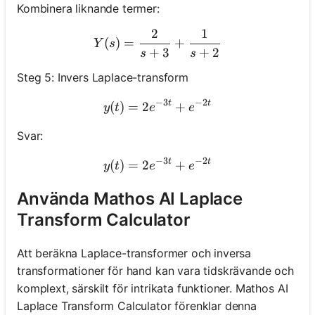
Kombinera liknande termer:
2
1
Y(s)=\frac{2}{s+3}+\fra
(
)
=
+
Y
s
+
3
+
2
s
s
Steg 5: Invers Laplace-transform
−
3
−
2
t
t
(
)
=
2
y(t)=2 e^{-3 t}+e^{-2 t}
+
y
t
e
e
Svar:
−
3
−
2
t
t
(
)
=
2
y(t)=2 e^{-3 t}+e^{-2 t}
+
y
t
e
e
Använda Mathos AI Laplace
Transform Calculator
Att beräkna Laplace-transformer och inversa
transformationer för hand kan vara tidskrävande och
komplext, särskilt för intrikata funktioner. Mathos AI
Laplace Transform Calculator förenklar denna