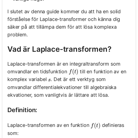
I slutet av denna guide kommer du att ha en solid
förståelse för Laplace-transformer och känna dig
säker på att tillämpa dem för att lösa komplexa
problem.
Vad är Laplace-transformen?
Laplace-transformen är en integraltransform som
f(t)
(
)
omvandlar en tidsfunktion
till en funktion av en
f
t
s
komplex variabel
. Det är ett verktyg som
s
omvandlar differentialekvationer till algebraiska
ekvationer, som vanligtvis är lättare att lösa.
Definition:
f(t)
(
)
Laplace-transformen av en funktion
definieras
f
t
som: