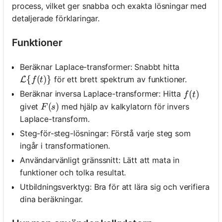
process, vilket ger snabba och exakta lösningar med
detaljerade förklaringar.
Funktioner
Beräknar Laplace-transformer: Snabbt hitta
\mathcal{L}\{f(t)\}
{
(
)}
för ett brett spektrum av funktioner.
L
f
t
f(t)
(
)
Beräknar inversa Laplace-transformer: Hitta
f
t
F(s)
(
)
givet
med hjälp av kalkylatorn för invers
F
s
Laplace-transform.
Steg-för-steg-lösningar: Förstå varje steg som
ingår i transformationen.
Användarvänligt gränssnitt: Lätt att mata in
funktioner och tolka resultat.
Utbildningsverktyg: Bra för att lära sig och verifiera
dina beräkningar.