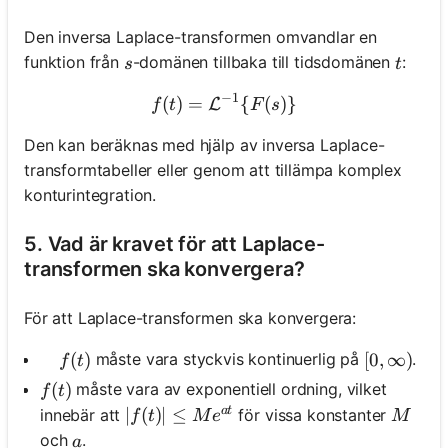
Den inversa Laplace-transformen omvandlar en
s
t
funktion från
-domänen tillbaka till tidsdomänen
:
s
t
−
1
(
)
=
f(t) = \mathcal{L}^{-1}\{
{
(
)}
L
f
t
F
s
Den kan beräknas med hjälp av inversa Laplace-
transformtabeller eller genom att tillämpa komplex
konturintegration.
5. Vad är kravet för att Laplace-
transformen ska konvergera?
För att Laplace-transformen ska konvergera:
\quad f(t)
(
)
måste vara styckvis kontinuerlig på
.
[0, \infty)
[
0
,
∞
)
f
t
f(t)
(
)
måste vara av exponentiell ordning, vilket
f
t
a
t
|f(t)| \leq M e^{a t}
∣
(
)
∣
≤
M
innebär att
för vissa konstanter
f
t
M
e
M
a
och
.
a