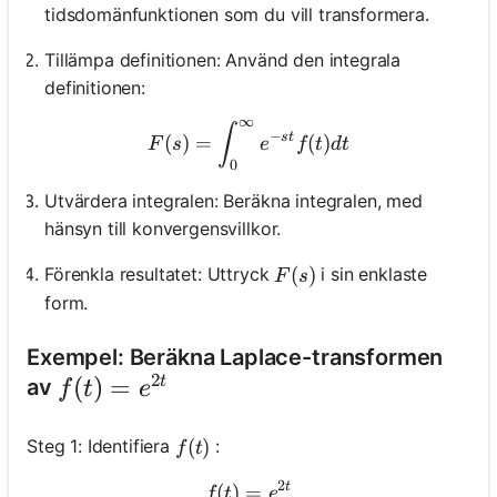
tidsdomänfunktionen som du vill transformera.
Tillämpa definitionen: Använd den integrala
definitionen:
∞
F(s)=\int_0^{\infty} e^{-s t
∫
−
s
t
(
)
=
(
)
F
s
e
f
t
d
t
0
Utvärdera integralen: Beräkna integralen, med
hänsyn till konvergensvillkor.
F(s)
(
)
Förenkla resultatet: Uttryck
i sin enklaste
F
s
form.
Exempel: Beräkna Laplace-transformen
2
f(t)=e^{2 t}
(
)
=
t
av
f
t
e
f(t)
(
)
Steg 1: Identifiera
:
f
t
2
t
(
)
=
f(t)=e^{2 t}
f
t
e