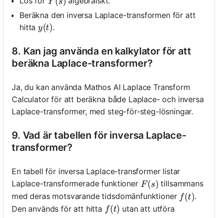
Y(s)
(
)
Lös för
algebraiskt.
Y
s
Beräkna den inversa Laplace-transformen för att
y(t)
(
)
hitta
.
y
t
8. Kan jag använda en kalkylator för att
beräkna Laplace-transformer?
Ja, du kan använda Mathos AI Laplace Transform
Calculator för att beräkna både Laplace- och inversa
Laplace-transformer, med steg-för-steg-lösningar.
9. Vad är tabellen för inversa Laplace-
transformer?
En tabell för inversa Laplace-transformer listar
F(s)
(
)
Laplace-transformerade funktioner
tillsammans
F
s
f(t)
(
)
med deras motsvarande tidsdomänfunktioner
.
f
t
f(t)
(
)
Den används för att hitta
utan att utföra
f
t