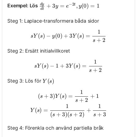
−
2
d
y
\frac{d y}{d t}+3 y=e^{-2 t}, y(0)=1
Exempel: Lös
t
+
3
=
,
(
0
)
=
1
y
e
y
d
t
Steg 1: Laplace-transformera båda sidor
1
s Y(s)-y(0)+3 Y(s)=\frac{
(
)
−
(
0
)
+
3
(
)
=
s
Y
s
y
Y
s
+
2
s
Steg 2: Ersätt initialvillkoret
1
s Y(s)-1+3 Y(s)=\frac{1}
(
)
−
1
+
3
(
)
=
s
Y
s
Y
s
+
2
s
Y(s)
(
)
Steg 3: Lös för
Y
s
1
\begin{gathered} (s+3) Y
(
+
3
)
(
)
=
+
1
s
Y
s
+
2
s
1
1
(
)
=
+
Y
s
(
+
3
)
(
+
2
)
+
3
s
s
s
Steg 4: Förenkla och använd partiella bråk