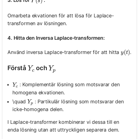
Y(s)
(
)
Y
s
Omarbeta ekvationen för att lösa för Laplace-
transformen av lösningen.
4. Hitta den Inversa Laplace-transformen:
y(t)
(
)
Använd inversa Laplace-transformer för att hitta
.
y
t
Y_c
Y_p
Förstå
och
Y
Y
c
p
Y_c
: Komplementär lösning som motsvarar den
Y
c
homogena ekvationen.
Y_p
\quad
: Partikulär lösning som motsvarar den
Y
p
icke-homogena delen.
I Laplace-transformer kombinerar vi dessa till en
enda lösning utan att uttryckligen separera dem.