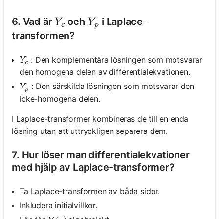
Y_c
Y_p
6. Vad är
och
i Laplace-
Y
Y
c
p
transformen?
Y_c
: Den komplementära lösningen som motsvarar
Y
c
den homogena delen av differentialekvationen.
Y_p
: Den särskilda lösningen som motsvarar den
Y
p
icke-homogena delen.
I Laplace-transformer kombineras de till en enda
lösning utan att uttryckligen separera dem.
7. Hur löser man differentialekvationer
med hjälp av Laplace-transformer?
Ta Laplace-transformen av båda sidor.
Inkludera initialvillkor.