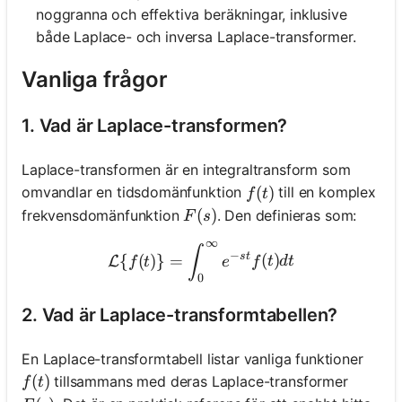
noggranna och effektiva beräkningar, inklusive
både Laplace- och inversa Laplace-transformer.
Vanliga frågor
1. Vad är Laplace-transformen?
Laplace-transformen är en integraltransform som
f(t)
(
)
omvandlar en tidsdomänfunktion
till en komplex
f
t
F(s)
(
)
frekvensdomänfunktion
. Den definieras som:
F
s
∞
\mathcal{L}\{f(t)\} = \int_
∫
−
s
t
{
(
)}
=
(
)
L
f
t
e
f
t
d
t
0
2. Vad är Laplace-transformtabellen?
En Laplace-transformtabell listar vanliga funktioner
f(t)
(
)
tillsammans med deras Laplace-transformer
f
t