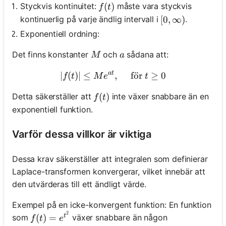
f(t)
(
)
Styckvis kontinuitet:
måste vara styckvis
f
t
kontinuerlig på varje ändlig intervall i
.
[0, \infty)
[
0
,
∞
)
Exponentiell ordning:
M
a
Det finns konstanter
och
sådana att:
M
a
a
t
∣
(
)
∣
≤
|f(t)| \leq M e^{a t}, \quad 
,
f
o
¨
r
≥
0
f
t
M
e
t
f(t)
(
)
Detta säkerställer att
inte växer snabbare än en
f
t
exponentiell funktion.
Varför dessa villkor är viktiga
Dessa krav säkerställer att integralen som definierar
Laplace-transformen konvergerar, vilket innebär att
den utvärderas till ett ändligt värde.
Exempel på en icke-konvergent funktion: En funktion
2
f(t)=e^{t^2}
som
växer snabbare än någon
t
(
)
=
f
t
e