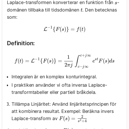
s
Laplace-transformen konverterar en funktion från
-
s
t
domänen tillbaka till tidsdomänen
. Den betecknas
t
som:
−
1
{
(
)}
\mathcal{L}^{-1}\{F(s)\}
=
(
)
L
F
s
f
t
Definition:
+
∞
c
j
f(t)=\mathcal{L}^{-1}\{F(s
1
∫
−
1
s
t
(
)
=
{
(
)}
=
(
)
L
f
t
F
s
e
F
s
d
s
2
πj
−
∞
c
j
Integralen är en komplex konturintegral.
I praktiken använder vi ofta inversa Laplace-
transformtabeller eller partiell bråkdela.
Tillämpa Linjäritet: Använd linjäritetsprincipen för
att kombinera resultat. Exempel: Beräkna invers
2
F(s)=\frac{2}{s^2+4}
(
)
=
Laplace-transform av
F
s
2
+
4
s