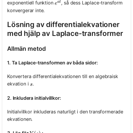
a
t
e^{a t}
exponentiell funktion
, så dess Laplace-transform
e
konvergerar inte.
Inga
Lösning av differentialekvationer
frågor
med hjälp av Laplace-transformer
än
Ställ
Allmän metod
din
första
fråga
1. Ta Laplace-transformen av båda sidor:
Konvertera differentialekvationen till en algebraisk
s
ekvation i
.
s
2. Inkludera initialvillkor:
Initialvillkor inkluderas naturligt i den transformerade
ekvationen.
3. Lös för
: