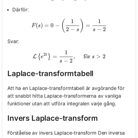
Därför:
1
1
F(s)=0-\left(\frac{1}{2-s}
(
)
(
)
=
0
−
=
F
s
2
−
−
2
s
s
Svar:
1
\mathcal{L}\left\{e^{2 t}\
2
t
=
,
f
o
¨
r
>
2
{
}
L
e
s
−
2
s
Laplace-transformtabell
Att ha en Laplace-transformtabell är avgörande för
att snabbt hitta Laplace-transformerna av vanliga
funktioner utan att utföra integralen varje gång.
Invers Laplace-transform
Förståelse av invers Laplace-transform Den inversa