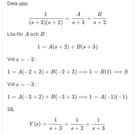
Dela upp:
1
A
B
\frac{1}{(s+3)(s+2)}=\f
=
+
(
+
3
)
(
+
2
)
+
3
+
2
s
s
s
s
A
B
Lös för
och
:
A
B
1
=
(
+
2
)
1=A(s+2)+B(s+3)
+
(
+
3
)
A
s
B
s
s=-2
=
−
2
Vid
:
s
1
=
(
−
2
+
2
)
+
(
−
2
+
3
1=A(-2+2)+B(-2+3) \Lo
)
⟹
1
=
(
1
)
⟹
=
A
B
B
B
s=-3
=
−
3
Vid
:
s
1
=
(
−
3
+
2
)
+
(
−
3
+
3
)
⟹
1=A(-3+2)+B(-3+3) \
1
=
(
−
1
)
(
−
1
)
A
B
A
Så,
1
1
1
Y(s)=\frac{1}{s+3}+\fra
(
)
=
+
+
Y
s
+
3
+
2
+
3
s
s
s