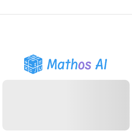
Matematiklösare
AI-lärare
PDF Läxhjälp
Studieverktyg