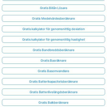
Gratis Billån Lösare
Inga
Gratis Medelvärdesberäknare
frågor
än
Gratis kalkylator för genomsnittlig deviation
Ställ
din
Gratis kalkylator för genomsnittlig hastighet
första
fråga
Gratis Bandbreddsberäknare
Gratis Basräknare
Gratis Basomvandlare
Gratis Batterikapacitetsberäknare
Gratis Batterilivslängdsberäknare
Gratis Balkberäknare