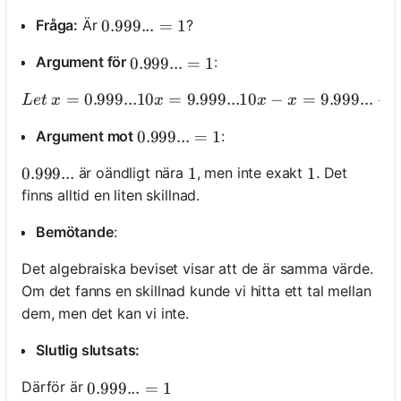
Fråga:
Är
?
0.999... = 1
0.999...
=
1
Argument för
:
0.999... = 1
0.999...
=
1
=
0.999...10
=
9.999...10
−
Let\ x = 0.999...
=
9.999...
−
0
L
e
t
x
x
x
x
Argument mot
:
0.999... = 1
0.999...
=
1
är oändligt nära
, men inte exakt
. Det
0.999...
0.999...
1
1
1
1
finns alltid en liten skillnad.
Bemötande
:
Det algebraiska beviset visar att de är samma värde.
Om det fanns en skillnad kunde vi hitta ett tal mellan
dem, men det kan vi inte.
Slutlig slutsats:
Därför är
0.999... = 1
0.999...
=
1