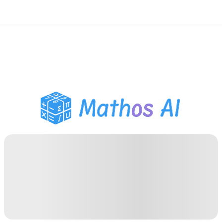
Matematiklösare
AI-lärare
PDF Läxhjälp
Studieverktyg