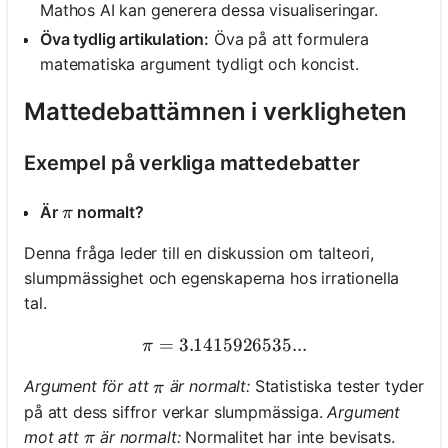
Mathos AI kan generera dessa visualiseringar.
Öva tydlig artikulation:
Öva på att formulera
matematiska argument tydligt och koncist.
Mattedebattämnen i verkligheten
Exempel på verkliga mattedebatter
\pi
Är
normalt?
π
Denna fråga leder till en diskussion om talteori,
slumpmässighet och egenskaperna hos irrationella
tal.
=
3.1415926535...
\pi = 3.1415926535...
π
\pi
Argument för att
är normalt:
Statistiska tester tyder
π
på att dess siffror verkar slumpmässiga.
Argument
\pi
mot att
är normalt:
Normalitet har inte bevisats.
π