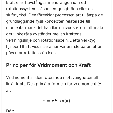
kraft eller hävstångsarmens längd inom ett
rotationssystem, såsom en gungbräda eller en
skiftnyckel. Den förenklar processen att tillämpa de
grundläggande fysikkoncepten relaterade till
momentarmar - det handlar i huvudsak om att mäta
det vinkelräta avståndet mellan kraftens
verkningslinje och rotationsaxeln. Detta verktyg
hjälper till att visualisera hur varierande parametrar
påverkar rotationsrörelsen.
Principer för Vridmoment och Kraft
Vridmoment är den roterande motsvarigheten till
\tau
linjär kraft. Den primära formeln för vridmoment (
)
τ
är:
=
\tau = rF\sin(\theta)
sin
(
)
τ
r
F
θ
Där: