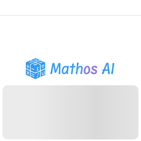
Matematiklösare
AI-lärare
PDF Läxhjälp
Studieverktyg