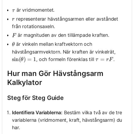
\tau
är vridmomentet.
τ
r
representerar hävstångsarmen eller avståndet
r
från rotationsaxeln.
F
är magnituden av den tillämpade kraften.
F
\theta
är vinkeln mellan kraftvektorn och
θ
hävstångsarmvektorn. När kraften är vinkelrät,
\sin(\theta) = 1
sin
(
)
=
1
\tau = rF
=
, och formeln förenklas till
.
θ
τ
r
F
Hur man Gör Hävstångsarm
Kalkylator
Steg för Steg Guide
Identifiera Variablerna:
Bestäm vilka två av de tre
variablerna (vridmoment, kraft, hävstångsarm) du
har.