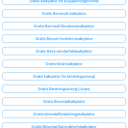
Gratis Kalkylator för Böjspänningsformel
Gratis Bernoulli-kalkylator
Inga
frågor
Gratis Bernoulli Ekvationskalkylator
än
Gratis Bessel-funktionskalkylator
Ställ
din
Gratis Beta-sönderfallskalkylator
första
fråga
Gratis binär kalkylator
Gratis kalkylator för bindningsenergi
Gratis Bindningsenergi Lösare
Gratis Binomialkalkylator
Gratis binomialfördelningskalkylator
Gratis Binomial Sannolikhetskalkylator