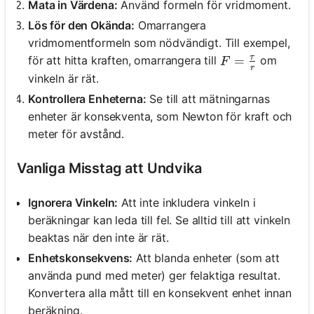
Mata in Värdena:
Använd formeln för vridmoment.
Lös för den Okända:
Omarrangera
vridmomentformeln som nödvändigt. Till exempel,
τ
F = \frac{\tau}
=
för att hitta kraften, omarrangera till
om
F
r
vinkeln är rät.
Kontrollera Enheterna:
Se till att mätningarnas
enheter är konsekventa, som Newton för kraft och
meter för avstånd.
Vanliga Misstag att Undvika
Ignorera Vinkeln:
Att inte inkludera vinkeln i
beräkningar kan leda till fel. Se alltid till att vinkeln
beaktas när den inte är rät.
Enhetskonsekvens:
Att blanda enheter (som att
använda pund med meter) ger felaktiga resultat.
Konvertera alla mått till en konsekvent enhet innan
beräkning.