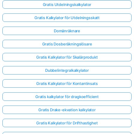
Gratis Utdelningskalkylator
Gratis Kalkylator för Utdelningsskatt
Domänräknare
Gratis Dosberäkningslösare
Gratis Kalkylator för Skalärprodukt
Dubbelintegralkalkylator
Gratis Kalkylator för Kontantinsats
Gratis kalkylator för dragkoefficient
Logga
Gratis Drake-ekvation kalkylator
in
Gratis Kalkylator för Drifthastighet
här!
er: