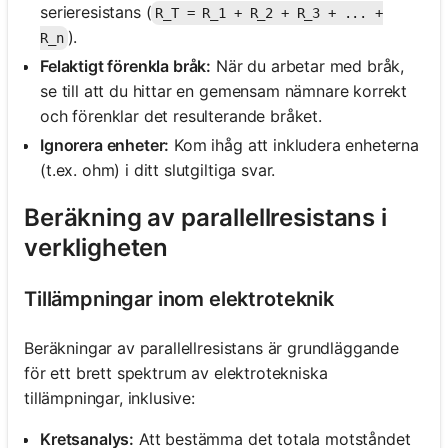
serieresistans (
R_T = R_1 + R_2 + R_3 + ... +
).
R_n
Felaktigt förenkla bråk:
När du arbetar med bråk,
se till att du hittar en gemensam nämnare korrekt
och förenklar det resulterande bråket.
Ignorera enheter:
Kom ihåg att inkludera enheterna
(t.ex. ohm) i ditt slutgiltiga svar.
Beräkning av parallellresistans i
verkligheten
Tillämpningar inom elektroteknik
Beräkningar av parallellresistans är grundläggande
för ett brett spektrum av elektrotekniska
tillämpningar, inklusive:
Kretsanalys:
Att bestämma det totala motståndet