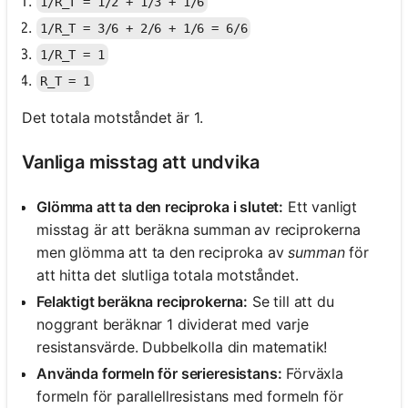
1/R_T = 1/2 + 1/3 + 1/6
1/R_T = 3/6 + 2/6 + 1/6 = 6/6
1/R_T = 1
R_T = 1
Det totala motståndet är 1.
Vanliga misstag att undvika
Glömma att ta den reciproka i slutet:
Ett vanligt
misstag är att beräkna summan av reciprokerna
men glömma att ta den reciproka av
summan
för
att hitta det slutliga totala motståndet.
Felaktigt beräkna reciprokerna:
Se till att du
noggrant beräknar 1 dividerat med varje
resistansvärde. Dubbelkolla din matematik!
Använda formeln för serieresistans:
Förväxla
formeln för parallellresistans med formeln för