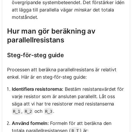
övergripande systembeteendet. Det förstärker idén
att lägga till parallella vägar
minskar
det totala
motståndet.
Hur man gör beräkning av
parallellresistans
Steg-för-steg guide
Processen att beräkna parallellresistans är relativt
enkel. Här är en steg-för-steg guide:
Identifiera resistorerna:
Bestäm resistansvärdet för
varje resistor som är ansluten parallellt. Låt oss
säga att vi har tre resistorer med resistanserna
,
och
.
R_1
R_2
R_3
Använd formeln:
Formeln för att beräkna den
totala parallellresistansen (
) är:
R_T