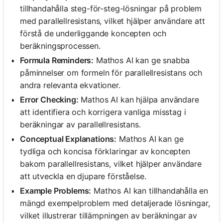
tillhandahålla steg-för-steg-lösningar på problem
med parallellresistans, vilket hjälper användare att
Inga
förstå de underliggande koncepten och
frågor
beräkningsprocessen.
än
Formula Reminders:
Mathos AI kan ge snabba
Ställ
påminnelser om formeln för parallellresistans och
din
andra relevanta ekvationer.
första
Error Checking:
Mathos AI kan hjälpa användare
fråga
att identifiera och korrigera vanliga misstag i
beräkningar av parallellresistans.
Conceptual Explanations:
Mathos AI kan ge
tydliga och koncisa förklaringar av koncepten
bakom parallellresistans, vilket hjälper användare
att utveckla en djupare förståelse.
Example Problems:
Mathos AI kan tillhandahålla en
mängd exempelproblem med detaljerade lösningar,
vilket illustrerar tillämpningen av beräkningar av