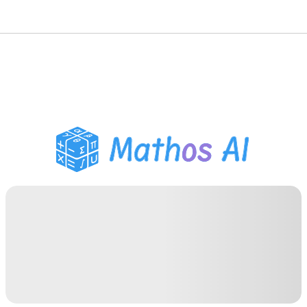
Matematiklösare
AI-lärare
PDF Läxhjälp
Studieverktyg