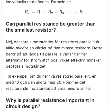
individuella motstånden. Formeln är:
=
+
+
R_T = R_1 + R_2 + R_3 +
+
...
+
R
R
R
R
R
1
2
3
T
n
Can parallel resistance be greater than
the smallest resistor?
Nej, det totala motståndet för resistorer parallellt är
alltid
mindre
än värdet på den minsta resistorn. Detta
beror på att lägga till parallella vägar ger fler
alternativ för ström att flöda, vilket effektivt minskar
det totala motståndet.
Till exempel, om du har två resistorer parallellt, en
med 10 och den andra med 20, kommer det
resulterande motståndet att vara mindre än 10.
Why is parallel resistance important in
circuit design?