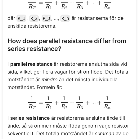
=
+
+
+
...
+
R
R
R
R
R
1
2
3
T
n
där
,
,
, ...,
är resistanserna för de
R_1
R_2
R_3
R_n
enskilda resistorerna.
How does parallel resistance differ from
series resistance?
I
parallel resistance
är resistorerna anslutna sida vid
sida, vilket ger flera vägar för strömflöde. Det totala
motståndet är
mindre
än det minsta individuella
motståndet. Formeln är:
1
1
1
1
1
\frac{1}{R_T} = \frac{1}
=
+
+
+
...
+
R
R
R
R
R
1
2
3
T
n
I
series resistance
är resistorerna anslutna ände till
ände, så strömmen måste flöda genom varje resistor
sekventiellt. Det totala motståndet är
summan
av de