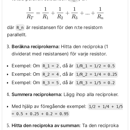
1
1
1
1
1
\frac{1}{R_T} = \frac{1}
=
+
+
+
...
+
R
R
R
R
R
1
2
3
T
n
där
är resistansen för den n:te resistorn
R_n
parallellt.
Beräkna reciprokerna:
Hitta den reciproka (1
dividerat med resistansen) för varje resistor.
Exempel: Om
, då är
R_1 = 2
1/R_1 = 1/2 = 0.5
Exempel: Om
, då är
R_2 = 4
1/R_2 = 1/4 = 0.25
Exempel: Om
, då är
R_3 = 5
1/R_3 = 1/5 = 0.2
Summera reciprokerna:
Lägg ihop alla reciproker.
Med hjälp av föregående exempel:
1/2 + 1/4 + 1/5
= 0.5 + 0.25 + 0.2 = 0.95
Hitta den reciproka av summan:
Ta den reciproka