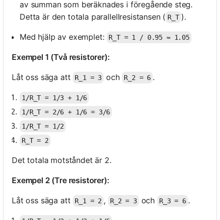
av summan som beräknades i föregående steg.
Detta är den totala parallellresistansen (
).
R_T
Med hjälp av exemplet:
R_T = 1 / 0.95 ≈ 1.05
Exempel 1 (Två resistorer):
Låt oss säga att
och
.
R_1 = 3
R_2 = 6
1/R_T = 1/3 + 1/6
1/R_T = 2/6 + 1/6 = 3/6
1/R_T = 1/2
R_T = 2
Det totala motståndet är 2.
Exempel 2 (Tre resistorer):
Låt oss säga att
,
och
.
R_1 = 2
R_2 = 3
R_3 = 6