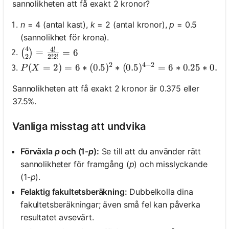
sannolikheten att få exakt 2 kronor?
n
= 4 (antal kast),
k
= 2 (antal kronor),
p
= 0.5
(sannolikhet för krona).
4
4
!
\binom{4}{2} = \frac{4!}{2!2!} = 6
=
=
6
(
)
2
2
!
2
!
2
4
−
2
P(X = 2) = 6 * (0.5)^2 * (0.5)^{4-2} = 6 * 0.25 *
(
=
2
)
=
6
∗
(
0.5
)
∗
(
0.5
)
=
6
∗
0.25
∗
0.25
P
X
Sannolikheten att få exakt 2 kronor är 0.375 eller
37.5%.
Vanliga misstag att undvika
Förväxla
p
och (1-
p
):
Se till att du använder rätt
sannolikheter för framgång (
p
) och misslyckande
(1-
p
).
Felaktig fakultetsberäkning:
Dubbelkolla dina
fakultetsberäkningar; även små fel kan påverka
resultatet avsevärt.