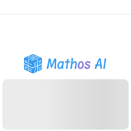
Matematiklösare
AI-lärare
PDF Läxhjälp
Studieverktyg