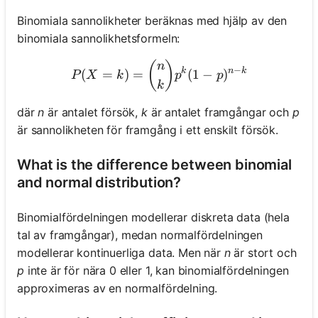
Binomiala sannolikheter beräknas med hjälp av den
binomiala sannolikhetsformeln:
P(X = k) = \binom{n}{k} 
(
)
n
−
k
n
k
(
=
)
=
(
1
−
)
P
X
k
p
p
k
där
n
är antalet försök,
k
är antalet framgångar och
p
är sannolikheten för framgång i ett enskilt försök.
What is the difference between binomial
and normal distribution?
Binomialfördelningen modellerar diskreta data (hela
tal av framgångar), medan normalfördelningen
modellerar kontinuerliga data. Men när
n
är stort och
p
inte är för nära 0 eller 1, kan binomialfördelningen
approximeras av en normalfördelning.