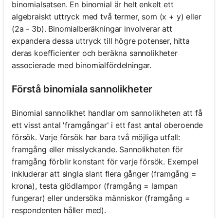
binomialsatsen. En binomial är helt enkelt ett
algebraiskt uttryck med två termer, som (x + y) eller
(2a - 3b). Binomialberäkningar involverar att
expandera dessa uttryck till högre potenser, hitta
deras koefficienter och beräkna sannolikheter
associerade med binomialfördelningar.
Förstå binomiala sannolikheter
Binomial sannolikhet handlar om sannolikheten att få
ett visst antal 'framgångar' i ett fast antal oberoende
försök. Varje försök har bara två möjliga utfall:
framgång eller misslyckande. Sannolikheten för
framgång förblir konstant för varje försök. Exempel
inkluderar att singla slant flera gånger (framgång =
krona), testa glödlampor (framgång = lampan
fungerar) eller undersöka människor (framgång =
respondenten håller med).