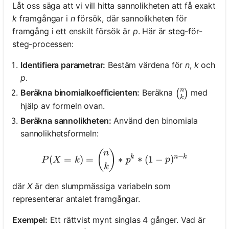
Låt oss säga att vi vill hitta sannolikheten att få exakt
k
framgångar i
n
försök, där sannolikheten för
framgång i ett enskilt försök är
p
. Här är steg-för-
steg-processen:
Identifiera parametrar:
Bestäm värdena för
n
,
k
och
p
.
n
\binom{n}{
Beräkna binomialkoefficienten:
Beräkna
med
(
)
k
hjälp av formeln ovan.
Beräkna sannolikheten:
Använd den binomiala
sannolikhetsformeln:
P(X = k) = \binom{n}{k} 
(
)
n
−
k
n
k
(
=
)
=
∗
∗
(
1
−
)
P
X
k
p
p
k
där
X
är den slumpmässiga variabeln som
representerar antalet framgångar.
Exempel:
Ett rättvist mynt singlas 4 gånger. Vad är