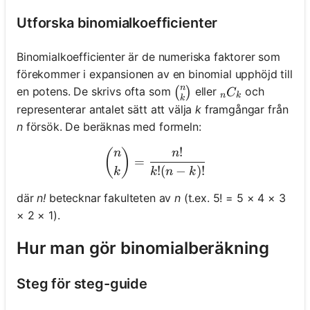
Utforska binomialkoefficienter
Binomialkoefficienter är de numeriska faktorer som
förekommer i expansionen av en binomial upphöjd till
n
\binom{n}{k}
_nC_k
en potens. De skrivs ofta som
eller
och
(
)
C
n
k
k
representerar antalet sätt att välja
k
framgångar från
n
försök. De beräknas med formeln:
!
\binom{n}{k} = \frac{n!}{
(
)
n
n
=
!
(
−
)!
k
k
n
k
där
n!
betecknar fakulteten av
n
(t.ex. 5! = 5 × 4 × 3
× 2 × 1).
Hur man gör binomialberäkning
Steg för steg-guide