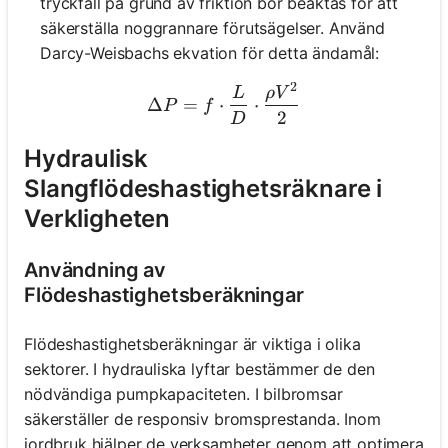
tryckfall på grund av friktion bör beaktas för att
säkerställa noggrannare förutsägelser. Använd
Darcy-Weisbachs ekvation för detta ändamål:
2
\Delta P = f \cdot \frac{
L
ρ
V
Δ
=
⋅
⋅
P
f
2
D
Hydraulisk
Slangflödeshastighetsräknare i
Verkligheten
Användning av
Flödeshastighetsberäkningar
Flödeshastighetsberäkningar är viktiga i olika
sektorer. I hydrauliska lyftar bestämmer de den
nödvändiga pumpkapaciteten. I bilbromsar
säkerställer de responsiv bromsprestanda. Inom
jordbruk hjälper de verksamheter genom att optimera