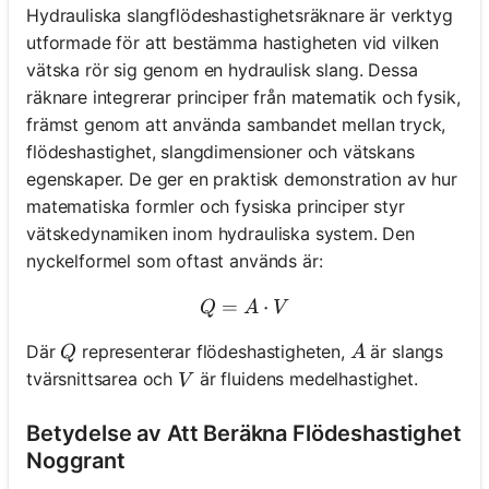
Hydrauliska slangflödeshastighetsräknare är verktyg
utformade för att bestämma hastigheten vid vilken
vätska rör sig genom en hydraulisk slang. Dessa
räknare integrerar principer från matematik och fysik,
främst genom att använda sambandet mellan tryck,
flödeshastighet, slangdimensioner och vätskans
egenskaper. De ger en praktisk demonstration av hur
matematiska formler och fysiska principer styr
vätskedynamiken inom hydrauliska system. Den
nyckelformel som oftast används är:
=
Q = A \cdot V
⋅
Q
A
V
Q
A
Där
representerar flödeshastigheten,
är slangs
Q
A
V
tvärsnittsarea och
är fluidens medelhastighet.
V
Betydelse av Att Beräkna Flödeshastighet
Noggrant