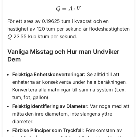
=
Q = A \cdot V
⋅
Q
A
V
För ett area av 0.19625 tum i kvadrat och en
hastighet av 120 tum per sekund är flödeshastigheten
Q
23.55 kubiktum per sekund.
Q
Vanliga Misstag och Hur man Undviker
Dem
Felaktiga Enhetskonverteringar:
Se alltid till att
enheterna är konsekventa under hela beräkningen.
Konvertera alla mätningar till samma system (t.ex.
tum, fot, gallon).
Felaktig Identifiering av Diameter:
Var noga med att
mäta den inre diametern, inte slangens yttre
diameter.
Förbise Principer som Tryckfall:
Förekomsten av