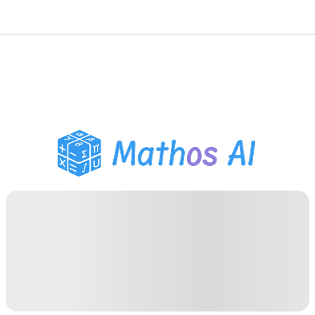
Matematiklösare
AI-lärare
PDF Läxhjälp
Studieverktyg