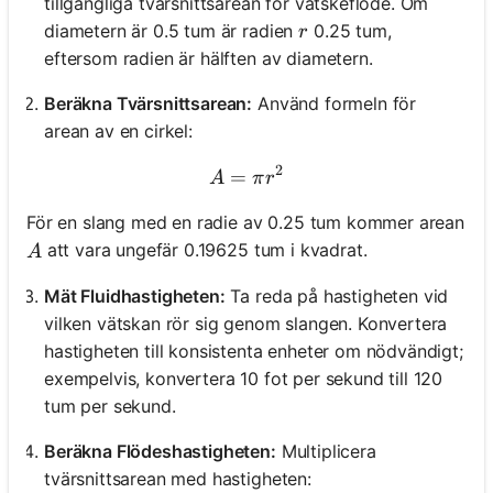
tillgängliga tvärsnittsarean för vätskeflöde. Om
r
diametern är 0.5 tum är radien
0.25 tum,
r
eftersom radien är hälften av diametern.
Beräkna Tvärsnittsarean:
Använd formeln för
arean av en cirkel:
2
=
A = \pi r^2
A
π
r
För en slang med en radie av 0.25 tum kommer arean
A
att vara ungefär 0.19625 tum i kvadrat.
A
Mät Fluidhastigheten:
Ta reda på hastigheten vid
vilken vätskan rör sig genom slangen. Konvertera
hastigheten till konsistenta enheter om nödvändigt;
exempelvis, konvertera 10 fot per sekund till 120
tum per sekund.
Beräkna Flödeshastigheten:
Multiplicera
tvärsnittsarean med hastigheten: