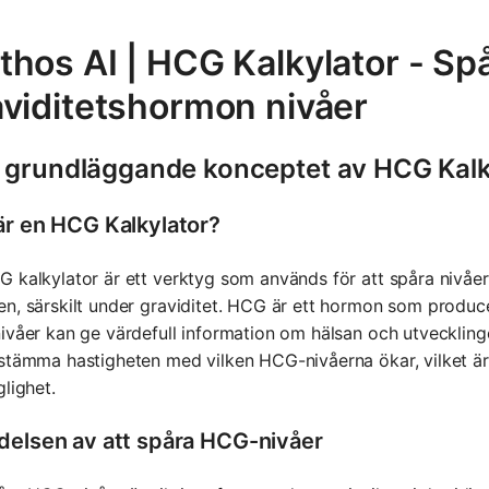
hos AI | HCG Kalkylator - Sp
aviditetshormon nivåer
 grundläggande konceptet av HCG Kalk
är en HCG Kalkylator?
 kalkylator är ett verktyg som används för att spåra nivå
n, särskilt under graviditet. HCG är ett hormon som produc
ivåer kan ge värdefull information om hälsan och utvecklingen 
stämma hastigheten med vilken HCG-nivåerna ökar, vilket ä
glighet.
delsen av att spåra HCG-nivåer