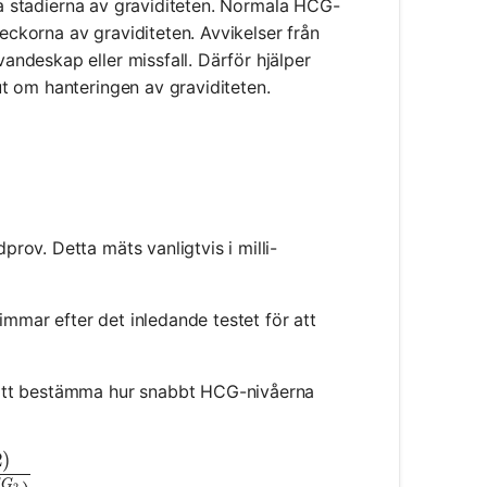
iga stadierna av graviditeten. Normala HCG-
veckorna av graviditeten. Avvikelser från
ndeskap eller missfall. Därför hjälper
t om hanteringen av graviditeten.
prov. Detta mäts vanligtvis i milli-
 timmar efter det inledande testet för att
r att bestämma hur snabbt HCG-nivåerna
2
)
e} = \Delta t \times \frac{\log(2)}{\log(\frac{HC
G
2