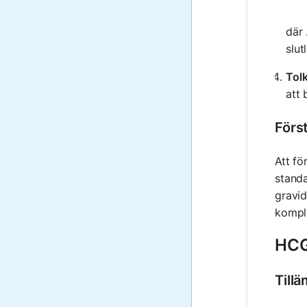
där
slut
Tolk
att 
Först
Att fö
standa
gravid
kompli
HCG 
Till