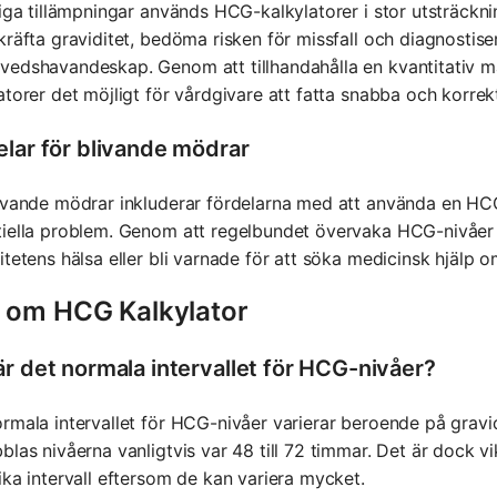
liga tillämpningar används HCG-kalkylatorer i stor utsträcknin
kräfta graviditet, bedöma risken för missfall och diagnostis
vedshavandeskap. Genom att tillhandahålla en kvantitativ 
atorer det möjligt för vårdgivare att fatta snabba och korrek
elar för blivande mödrar
ivande mödrar inkluderar fördelarna med att använda en HCG
tiella problem. Genom att regelbundet övervaka HCG-nivåe
itetens hälsa eller bli varnade för att söka medicinsk hjälp 
 om HCG Kalkylator
är det normala intervallet för HCG-nivåer?
rmala intervallet för HCG-nivåer varierar beroende på gravi
blas nivåerna vanligtvis var 48 till 72 timmar. Det är dock v
ika intervall eftersom de kan variera mycket.