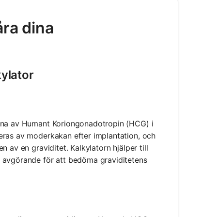
åra dina
ylator
erna av Humant Koriongonadotropin (HCG) i
eras av moderkakan efter implantation, och
av en graviditet. Kalkylatorn hjälper till
r avgörande för att bedöma graviditetens