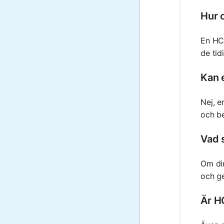
Hur 
En HCG
de tid
Kan 
Nej, e
och be
Vad 
Om din
och g
Är HC