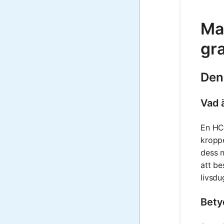
Mat
gr
Den
Vad 
En HCG
kroppe
dess n
att be
livsdu
Bety