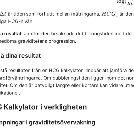
lo
g
(
H
C
\Delta t
Δ
HCG_1
är tiden som förflutit mellan mätningarna,
är den
t
H
C
G
1
liga HCG-nivån.
a resultat
: Jämför den beräknade dubbleringstiden med det fö
bedöma graviditetens progression.
å dina resultat
rstå resultaten från en HCG kalkylator innebär att jämföra 
rdförväntningarna. Om dubbleringstiden ligger inom det norm
itet. Om den är betydligt längre eller kortare kan vidare utr
kationer.
Kalkylator i verkligheten
ämpningar i graviditetsövervakning