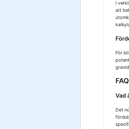
I verk
att be
utomk
kalkyl
Förd
För bl
poten
gravid
FAQ
Vad 
Det no
fördub
specif