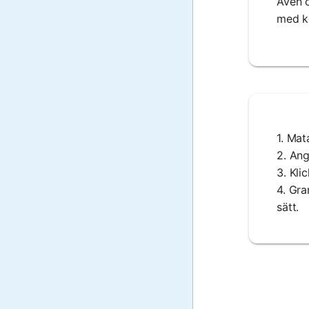
Även o
med ko
1. Mat
2. An
3. Kli
4. Gra
sätt.