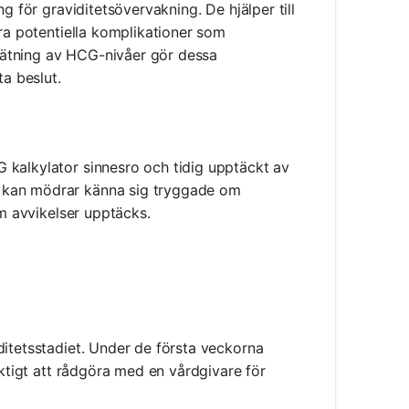
g för graviditetsövervakning. De hjälper till
era potentiella komplikationer som
mätning av HCG-nivåer gör dessa
ta beslut.
 kalkylator sinnesro och tidig upptäckt av
r kan mödrar känna sig tryggade om
om avvikelser upptäcks.
ditetsstadiet. Under de första veckorna
iktigt att rådgöra med en vårdgivare för