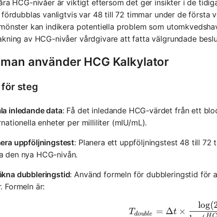
åra HCG-nivåer är viktigt eftersom det ger insikter i de tid
 fördubblas vanligtvis var 48 till 72 timmar under de första 
mönster kan indikera potentiella problem som utomkvedshava
kning av HCG-nivåer vårdgivare att fatta välgrundade beslu
 man använder HCG Kalkylator
 för steg
la inledande data
: Få det inledande HCG-värdet från ett blod
rnationella enheter per milliliter (mIU/mL).
era uppföljningstest
: Planera ett uppföljningstest 48 till 72
a den nya HCG-nivån.
äkna dubbleringstid
: Använd formeln för dubbleringstid fö
. Formeln är:
lo
g
(
T_{doubl
=
Δ
×
T
t
d
o
u
b
l
e
H
C