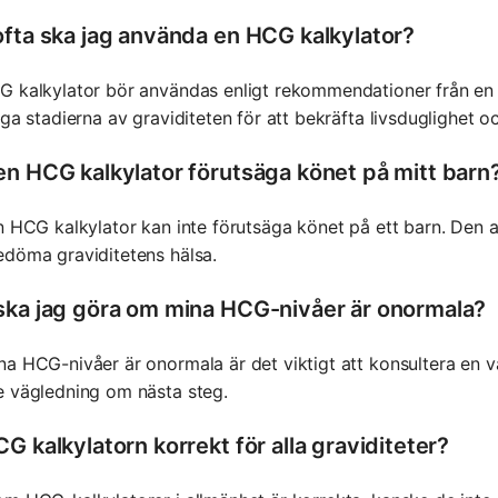
ofta ska jag använda en HCG kalkylator?
 kalkylator bör användas enligt rekommendationer från en 
iga stadierna av graviditeten för att bekräfta livsduglighet 
en HCG kalkylator förutsäga könet på mitt barn
n HCG kalkylator kan inte förutsäga könet på ett barn. Den
döma graviditetens hälsa.
ska jag göra om mina HCG-nivåer är onormala?
a HCG-nivåer är onormala är det viktigt att konsultera en vå
e vägledning om nästa steg.
G kalkylatorn korrekt för alla graviditeter?