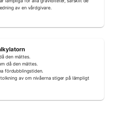
lämpliga för alla graviditeter, särskilt de
edning av en vårdgivare.
lkylatorn
då den mättes.
um då den mättes.
ma fördubblingstiden.
 tolkning av om nivåerna stiger på lämpligt