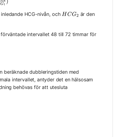
)
G
1
HCG_2
 inledande HCG-nivån, och
är den
H
C
G
2
rväntade intervallet 48 till 72 timmar för
den beräknade dubbleringstiden med
ala intervallet, antyder det en hälsosam
edning behövas för att utesluta