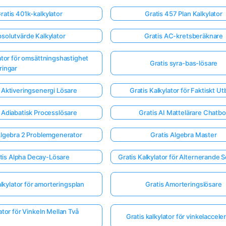
ratis 401k-kalkylator
Gratis 457 Plan Kalkylator
solutvärde Kalkylator
Gratis AC-kretsberäknare
lator för omsättningshastighet
Gratis syra-bas-lösare
ringar
 Aktiveringsenergi Lösare
Gratis Kalkylator för Faktiskt Ut
 Adiabatisk Processlösare
Gratis AI Mattelärare Chatbo
Algebra 2 Problemgenerator
Gratis Algebra Master
tis Alpha Decay-Lösare
Gratis Kalkylator för Alternerande S
alkylator för amorteringsplan
Gratis Amorteringslösare
ator för Vinkeln Mellan Två
Gratis kalkylator för vinkelaccele