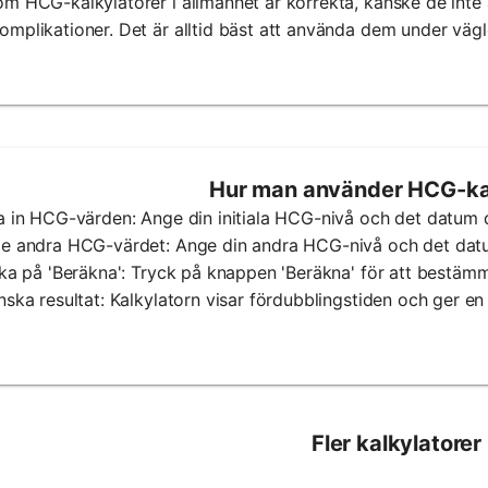
m HCG-kalkylatorer i allmänhet är korrekta, kanske de inte är 
mplikationer. Det är alltid bäst att använda dem under vägl
Hur man använder HCG-ka
a in HCG-värden: Ange din initiala HCG-nivå och det datum 
ge andra HCG-värdet: Ange din andra HCG-nivå och det dat
cka på 'Beräkna': Tryck på knappen 'Beräkna' för att bestäm
nska resultat: Kalkylatorn visar fördubblingstiden och ger en
Fler kalkylatorer