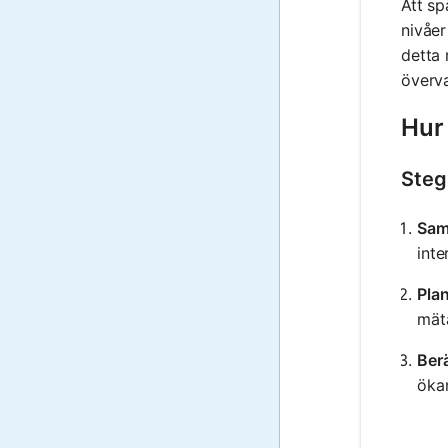
Att sp
nivåer
detta 
överva
Hur
Steg
Sam
inte
Plan
mät
Ber
ökar