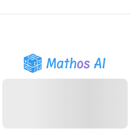
Matematiklösare
AI-lärare
PDF Läxhjälp
Studieverktyg