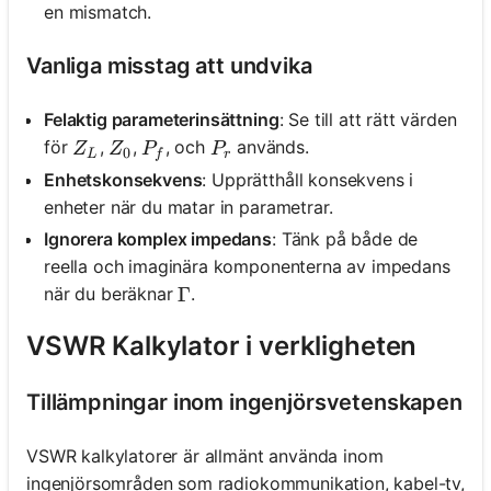
en mismatch.
Vanliga misstag att undvika
Felaktig parameterinsättning
: Se till att rätt värden
Z_L
Z_0
P_f
P_r
för
,
,
, och
används.
Z
Z
P
P
0
L
f
r
Enhetskonsekvens
: Upprätthåll konsekvens i
enheter när du matar in parametrar.
Ignorera komplex impedans
: Tänk på både de
reella och imaginära komponenterna av impedans
när du beräknar
.
\Gamma
Γ
VSWR Kalkylator i verkligheten
Tillämpningar inom ingenjörsvetenskapen
VSWR kalkylatorer är allmänt använda inom
ingenjörsområden som radiokommunikation, kabel-tv,