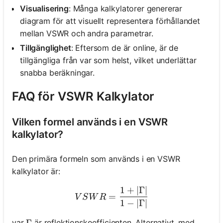
Visualisering
: Många kalkylatorer genererar
diagram för att visuellt representera förhållandet
mellan VSWR och andra parametrar.
Tillgänglighet
: Eftersom de är online, är de
tillgängliga från var som helst, vilket underlättar
snabba beräkningar.
FAQ för VSWR Kalkylator
Vilken formel används i en VSWR
kalkylator?
Den primära formeln som används i en VSWR
kalkylator är:
1
+
∣Γ∣
VSWR = \frac{1 + |\Gam
=
V
S
W
R
1
−
∣Γ∣
var
är reflektionskoefficienten. Alternativt, med
\Gamma
Γ