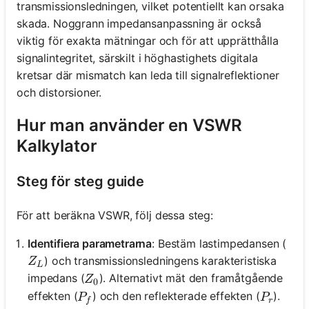
transmissionsledningen, vilket potentiellt kan orsaka
skada. Noggrann impedansanpassning är också
viktig för exakta mätningar och för att upprätthålla
signalintegritet, särskilt i höghastighets digitala
kretsar där mismatch kan leda till signalreflektioner
och distorsioner.
Hur man använder en VSWR
Kalkylator
Steg för steg guide
För att beräkna VSWR, följ dessa steg:
Identifiera parametrarna
: Bestäm lastimpedansen (
Z_L
) och transmissionsledningens karakteristiska
Z
L
Z_0
impedans (
). Alternativt mät den framåtgående
Z
0
P_f
P_r
effekten (
) och den reflekterade effekten (
).
P
P
f
r