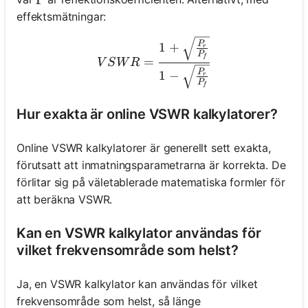
effektsmätningar:
VSWR = \frac{1 + \sqrt{\
P
1
+
r
P
f
=
V
S
W
R
P
1
−
r
P
f
Hur exakta är online VSWR kalkylatorer?
Online VSWR kalkylatorer är generellt sett exakta,
förutsatt att inmatningsparametrarna är korrekta. De
förlitar sig på väletablerade matematiska formler för
att beräkna VSWR.
Kan en VSWR kalkylator användas för
vilket frekvensområde som helst?
Ja, en VSWR kalkylator kan användas för vilket
frekvensområde som helst, så länge