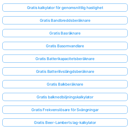
Gratis kalkylator för genomsnittlig hastighet
Inga
Gratis Bandbreddsberäknare
frågor
än
Gratis Basräknare
Ställ
Gratis Basomvandlare
din
första
Gratis Batterikapacitetsberäknare
fråga
Gratis Batterilivslängdsberäknare
Gratis Balkberäknare
Gratis balknedböjningskalkylator
Gratis Frekvenslösare för Svängningar
Gratis Beer-Lamberts lag-kalkylator