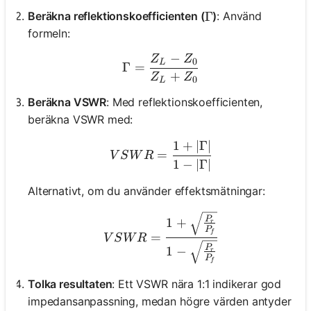
Beräkna reflektionskoefficienten (
)
: Använd
\Gamma
Γ
formeln:
−
Z
Z
\Gamma = \frac{Z_L - Z
0
L
Γ
=
+
Z
Z
0
L
Beräkna VSWR
: Med reflektionskoefficienten,
beräkna VSWR med:
1
+
∣Γ∣
VSWR = \frac{1 + |\Ga
=
V
S
W
R
1
−
∣Γ∣
Alternativt, om du använder effektsmätningar:
VSWR = \frac{1 + \sqrt{
P
1
+
r
P
f
=
V
S
W
R
P
1
−
r
P
f
Tolka resultaten
: Ett VSWR nära 1:1 indikerar god
impedansanpassning, medan högre värden antyder