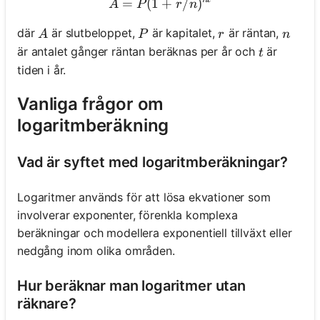
=
(
1
A = P(1 + r/n)^{nt}
+
/
)
A
P
r
n
A
P
r
n
där
är slutbeloppet,
är kapitalet,
är räntan,
A
P
r
n
t
är antalet gånger räntan beräknas per år och
är
t
tiden i år.
Vanliga frågor om
logaritmberäkning
Vad är syftet med logaritmberäkningar?
Logaritmer används för att lösa ekvationer som
involverar exponenter, förenkla komplexa
beräkningar och modellera exponentiell tillväxt eller
nedgång inom olika områden.
Hur beräknar man logaritmer utan
räknare?