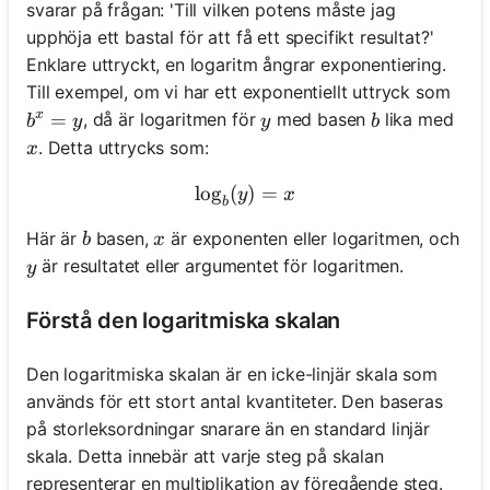
svarar på frågan: 'Till vilken potens måste jag
upphöja ett bastal för att få ett specifikt resultat?'
Enklare uttryckt, en logaritm ångrar exponentiering.
Till exempel, om vi har ett exponentiellt uttryck som
x
b^x = y
=
y
b
, då är logaritmen för
med basen
lika med
b
y
y
b
x
. Detta uttrycks som:
x
lo
g
(
\log_b(y) = x
)
=
y
x
b
b
x
Här är
basen,
är exponenten eller logaritmen, och
b
x
y
är resultatet eller argumentet för logaritmen.
y
Förstå den logaritmiska skalan
Den logaritmiska skalan är en icke-linjär skala som
används för ett stort antal kvantiteter. Den baseras
på storleksordningar snarare än en standard linjär
skala. Detta innebär att varje steg på skalan
representerar en multiplikation av föregående steg.