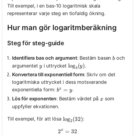
Till exempel, i en bas-10 logaritmisk skala
representerar varje steg en tiofaldig ökning.
Hur man gör logaritmberäkning
Steg för steg-guide
b
Identifiera bas och argument
: Bestäm basen
och
b
y
\log_b(y)
lo
g
(
)
argumentet
i uttrycket
.
y
y
b
Konvertera till exponentiell form
: Skriv om det
logaritmiska uttrycket i dess motsvarande
x
b^x = y
=
exponentiella form:
.
b
y
x
Lös för exponenten
: Bestäm värdet på
som
x
uppfyller ekvationen.
Till exempel, för att lösa
:
\log_2(32)
lo
g
(
32
)
2
x
2
=
2^x = 32
32