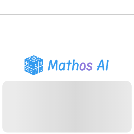
Matematiklösare
AI-lärare
PDF Läxhjälp
Studieverktyg