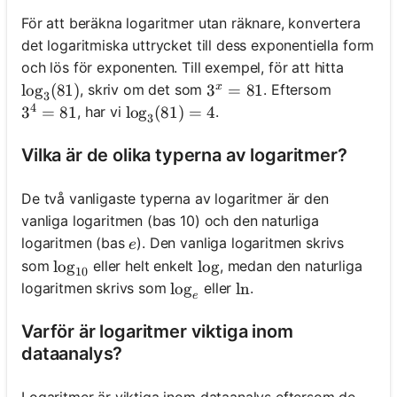
För att beräkna logaritmer utan räknare, konvertera
det logaritmiska uttrycket till dess exponentiella form
och lös för exponenten. Till exempel, för att hitta
, skriv om det som
. Eftersom
x
\log_3(81)
lo
g
(
81
)
3^x = 81
3
=
81
3
4
, har vi
.
3^4 = 81
3
=
81
\log_3(81) = 4
lo
g
(
81
)
=
4
3
Vilka är de olika typerna av logaritmer?
De två vanligaste typerna av logaritmer är den
vanliga logaritmen (bas 10) och den naturliga
e
logaritmen (bas
). Den vanliga logaritmen skrivs
e
som
eller helt enkelt
, medan den naturliga
\log_{10}
lo
g
\log
lo
g
10
logaritmen skrivs som
eller
.
\log_e
lo
g
\ln
ln
e
Varför är logaritmer viktiga inom
dataanalys?
Logaritmer är viktiga inom dataanalys eftersom de