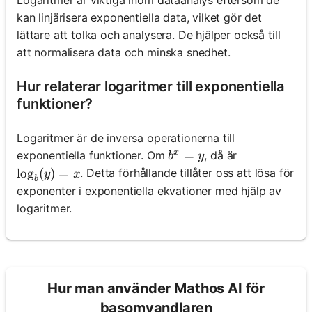
kan linjärisera exponentiella data, vilket gör det
lättare att tolka och analysera. De hjälper också till
att normalisera data och minska snedhet.
Hur relaterar logaritmer till exponentiella
funktioner?
Logaritmer är de inversa operationerna till
x
b^x = y
=
exponentiella funktioner. Om
, då är
b
y
\log_b(y) = x
lo
g
(
)
=
. Detta förhållande tillåter oss att lösa för
y
x
b
exponenter i exponentiella ekvationer med hjälp av
logaritmer.
Hur man använder Mathos AI för
basomvandlaren