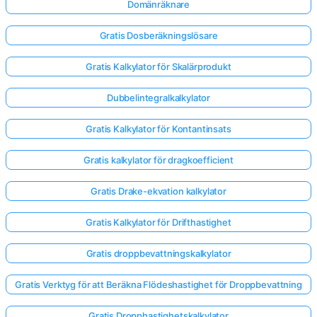
Domänräknare
Gratis Dosberäkningslösare
Gratis Kalkylator för Skalärprodukt
Dubbelintegralkalkylator
Gratis Kalkylator för Kontantinsats
Gratis kalkylator för dragkoefficient
Gratis Drake-ekvation kalkylator
Gratis Kalkylator för Drifthastighet
Gratis droppbevattningskalkylator
Logga
in
Gratis Verktyg för att Beräkna Flödeshastighet för Droppbevattning
här!
er:
Gratis Dropphastighetskalkylator