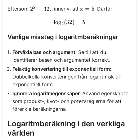
5
x = 5
=
5
Eftersom
, finner vi att
. Därför:
2^5 = 32
2
=
32
x
lo
g
(
32
\log_2(32) = 5
)
=
5
2
Vanliga misstag i logaritmberäkningar
Förväxla bas och argument
: Se till att du
identifierar basen och argumentet korrekt.
Felaktig konvertering till exponentiell form
:
Dubbelkolla konverteringen från logaritmisk till
exponentiell form.
Ignorera logaritmegenskaper
: Använd egenskaper
som produkt-, kvot- och potensreglerna för att
förenkla beräkningarna.
Logaritmberäkning i den verkliga
världen