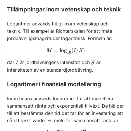
Tillämpningar inom vetenskap och teknik
Logaritmer används flitigt inom vetenskap och
teknik. Till exempel är Richterskalan för att mäta
jordbävningsmagnituder logaritmisk. Formeln är:
=
lo
g
M = \log_{10}(I/S)
(
/
)
M
I
S
10
I
S
där
är jordbävningens intensitet och
är
I
S
intensiteten av en standardjordbävning.
Logaritmer i finansiell modellering
Inom finans används logaritmer för att modellera
sammansatt ränta och exponentiell tillväxt. De hjälper
till att bestämma den tid det tar för en investering att
nå ett visst värde. Formeln för sammansatt ränta är:
n
t