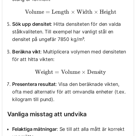
Volume
=
Length
\text{Volume} = \text{Le
×
Width
×
Height
Sök upp densitet
: Hitta densiteten för den valda
stålkvaliteten. Till exempel har vanligt stål en
densitet på ungefär 7850 kg/m³.
Beräkna vikt
: Multiplicera volymen med densiteten
för att hitta vikten:
Weight
=
Volume
\text{Weight} = \text{Vo
×
Density
Presentera resultat
: Visa den beräknade vikten,
ofta med alternativ för att omvandla enheter (t.ex.
kilogram till pund).
Vanliga misstag att undvika
Felaktiga mätningar
: Se till att alla mått är korrekt