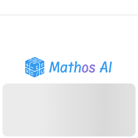
Matematiklösare
AI-lärare
PDF Läxhjälp
Studieverktyg