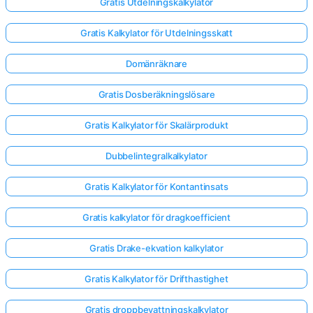
Gratis Utdelningskalkylator
Gratis Kalkylator för Utdelningsskatt
Domänräknare
Gratis Dosberäkningslösare
Gratis Kalkylator för Skalärprodukt
Dubbelintegralkalkylator
Gratis Kalkylator för Kontantinsats
Gratis kalkylator för dragkoefficient
Gratis Drake-ekvation kalkylator
Logga
in
Gratis Kalkylator för Drifthastighet
här!
er:
Gratis droppbevattningskalkylator