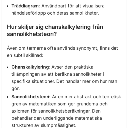
Träddiagram:
Användbart för att visualisera
händelseförlopp och deras sannolikheter.
Inga
frågor
Hur skiljer sig chanskalkylering från
än
sannolikhetsteori?
Ställ
din
Även om termerna ofta används synonymt, finns det
första
en subtil skillnad:
fråga
Chanskalkylering:
Avser den praktiska
tillämpningen av att beräkna sannolikheter i
specifika situationer. Det handlar mer om hur man
gör.
Sannolikhetsteori:
Är en mer abstrakt och teoretisk
gren av matematiken som ger grunderna och
axiomen för sannolikhetsberäkningar. Den
behandlar den underliggande matematiska
strukturen av slumpmässighet.