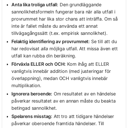
Anta lika troliga utfall:
Den grundläggande
sannolikhetsformeln fungerar bara när alla utfall i
provrummet har lika stor chans att inträffa. Om så
inte är fallet måste du använda ett annat
tillvägagångssätt (t.ex. empirisk sannolikhet).
Felaktig identifiering av provrummet:
Se till att du
har redovisat
alla
möjliga utfall. Att missa även ett
utfall kan rubba din beräkning.
Förväxla ELLER och OCH:
Kom ihåg att ELLER
vanligtvis innebär addition (med justeringar för
överlappning), medan OCH vanligtvis innebär
multiplikation.
Ignorera beroende:
Om resultatet av en händelse
påverkar resultatet av en annan måste du beakta
betingad sannolikhet.
Spelarens misstag:
Att tro att tidigare händelser
påverkar oberoende framtida händelser. Till