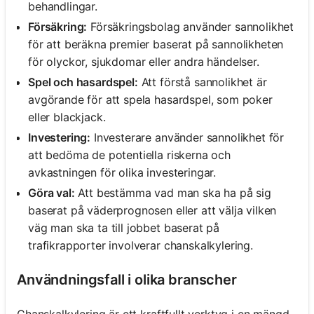
behandlingar.
Försäkring:
Försäkringsbolag använder sannolikhet
för att beräkna premier baserat på sannolikheten
för olyckor, sjukdomar eller andra händelser.
Spel och hasardspel:
Att förstå sannolikhet är
avgörande för att spela hasardspel, som poker
eller blackjack.
Investering:
Investerare använder sannolikhet för
att bedöma de potentiella riskerna och
avkastningen för olika investeringar.
Göra val:
Att bestämma vad man ska ha på sig
baserat på väderprognosen eller att välja vilken
väg man ska ta till jobbet baserat på
trafikrapporter involverar chanskalkylering.
Användningsfall i olika branscher
Chanskalkylering är ett kraftfullt verktyg i en mängd