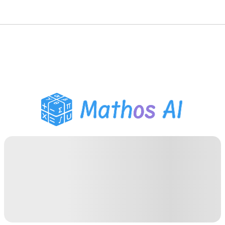
Matematiklösare
AI-lärare
PDF Läxhjälp
Studieverktyg