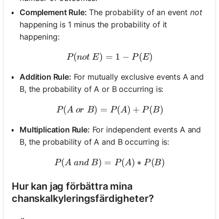
Complement Rule:
The probability of an event
not
happening is 1 minus the probability of it
happening:
(
)
=
P(not\ E) = 1 - P(E)
1
−
(
)
P
n
o
t
E
P
E
Addition Rule:
For mutually exclusive events A and
B, the probability of A or B occurring is:
(
)
=
P(A\ or\ B) = P(A) + P(B
(
)
+
(
)
P
A
or
B
P
A
P
B
Multiplication Rule:
For independent events A and
B, the probability of A and B occurring is:
(
)
=
P(A\ and\ B) = P(A) * P(
(
)
∗
(
)
P
A
an
d
B
P
A
P
B
Hur kan jag förbättra mina
chanskalkyleringsfärdigheter?