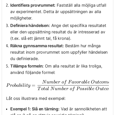
Identifiera provrummet:
Fastställ alla möjliga utfall
av experimentet. Detta är uppsättningen av alla
möjligheter.
Definiera händelsen:
Ange det specifika resultatet
eller den uppsättning resultat du är intresserad av
(t.ex. slå ett jämnt tal, få krona).
Räkna gynnsamma resultat:
Bestäm hur många
resultat inom provrummet som uppfyller händelsen
du definierade.
Tillämpa formeln:
Om alla resultat är lika troliga,
använd följande formel:
N
u
mb
er
o
f
F
a
v
or
ab
l
e
O
u
t
co
m
es
Probability = \frac{Num
=
P
ro
babi
l
i
t
y
T
o
t
a
l
N
u
mb
er
o
f
P
oss
ib
l
e
O
u
t
co
m
e
Låt oss illustrera med exempel:
Exempel 1: Slå en tärning:
Vad är sannolikheten att