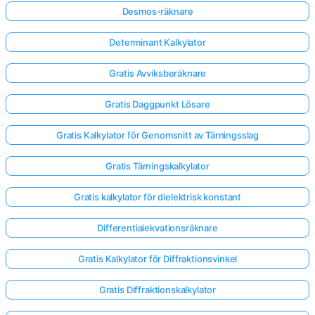
Desmos-räknare
Determinant Kalkylator
Gratis Avviksberäknare
Gratis Daggpunkt Lösare
Gratis Kalkylator för Genomsnitt av Tärningsslag
Gratis Tärningskalkylator
Gratis kalkylator för dielektrisk konstant
Differentialekvationsräknare
Logga
Gratis Kalkylator för Diffraktionsvinkel
in
Gratis Diffraktionskalkylator
här!
er: