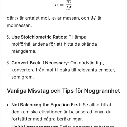
m
n = \frac{m}{M}
=
n
M
n
m
M
där
är antalet mol,
är massan, och
är
n
m
M
molmassan.
Use Stoichiometric Ratios
: Tillämpa
molförhållandena för att hitta de okända
mängderna.
Convert Back if Necessary
: Om nödvändigt,
konvertera från mol tillbaka till relevanta enheter,
som gram.
Vanliga Misstag och Tips för Noggrannhet
Not Balancing the Equation First
: Se alltid till att
den kemiska ekvationen är balanserad innan du
fortsätter med några beräkningar.
Unit Mismanagement
: Spåra noggrant enheterna