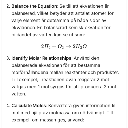
Balance the Equation
: Se till att ekvationen är
balanserad, vilket betyder att antalet atomer för
varje element är detsamma på båda sidor av
ekvationen. En balanserad kemisk ekvation för
bildandet av vatten kan se ut som:
2
+
2H_2 + O_2 \rightarrow 
→
2
H
O
H
O
2
2
2
Identify Molar Relationships
: Använd den
balanserade ekvationen för att bestämma
molförhållandena mellan reaktanter och produkter.
Till exempel, i reaktionen ovan reagerar 2 mol
vätgas med 1 mol syrgas för att producera 2 mol
vatten.
Calculate Moles
: Konvertera given information till
mol med hjälp av molmassa om nödvändigt. Till
exempel, om massan ges, använd: