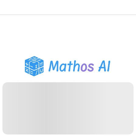
Matematiklösare
AI-lärare
PDF Läxhjälp
Studieverktyg