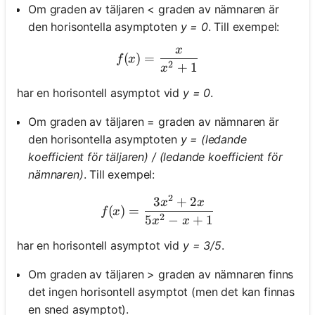
Om graden av täljaren < graden av nämnaren är
den horisontella asymptoten
y = 0
. Till exempel:
x
f(x) = \frac{x}{x^2 + 1}
(
)
=
f
x
2
+
1
x
har en horisontell asymptot vid
y = 0
.
Om graden av täljaren = graden av nämnaren är
den horisontella asymptoten
y = (ledande
koefficient för täljaren) / (ledande koefficient för
nämnaren)
. Till exempel:
2
3
+
2
f(x) = \frac{3x^2 + 2x}{5x
x
x
(
)
=
f
x
2
5
−
+
1
x
x
har en horisontell asymptot vid
y = 3/5
.
Om graden av täljaren > graden av nämnaren finns
det ingen horisontell asymptot (men det kan finnas
en sned asymptot).