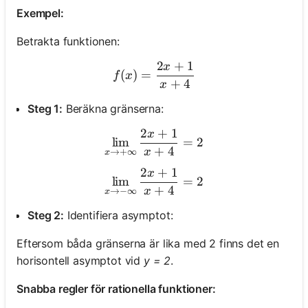
Exempel:
Betrakta funktionen:
2
+
1
x
f(x) = \frac{2x + 1}{x + 4
(
)
=
f
x
+
4
x
Steg 1:
Beräkna gränserna:
2
+
1
x
\lim_{x \to +\infty} \fra
lim
=
2
+
4
x
→
+
∞
x
2
+
1
x
\lim_{x \to -\infty} \frac
lim
=
2
+
4
x
→
−
∞
x
Steg 2:
Identifiera asymptot:
Eftersom båda gränserna är lika med 2 finns det en
horisontell asymptot vid
y = 2
.
Snabba regler för rationella funktioner: