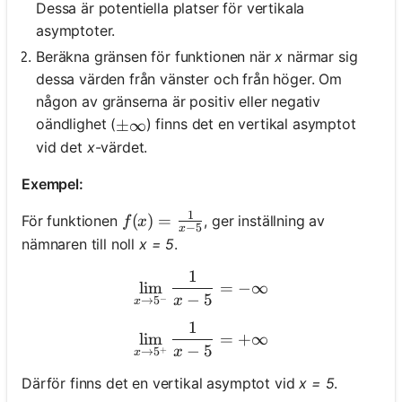
Dessa är potentiella platser för vertikala
asymptoter.
Beräkna gränsen för funktionen när
x
närmar sig
dessa värden från vänster och från höger. Om
någon av gränserna är positiv eller negativ
oändlighet (
) finns det en vertikal asymptot
\pm \infty
±
∞
vid det
x
-värdet.
Exempel:
1
f(x) = \frac{1}{x - 5}
(
)
=
För funktionen
, ger inställning av
f
x
−
5
x
nämnaren till noll
x = 5
.
1
\lim_{x \to 5^-} \frac{1}{x
lim
=
−
∞
−
5
x
−
→
5
x
1
\lim_{x \to 5^+} \frac{1}
lim
=
+
∞
−
5
x
+
→
5
x
Därför finns det en vertikal asymptot vid
x = 5
.