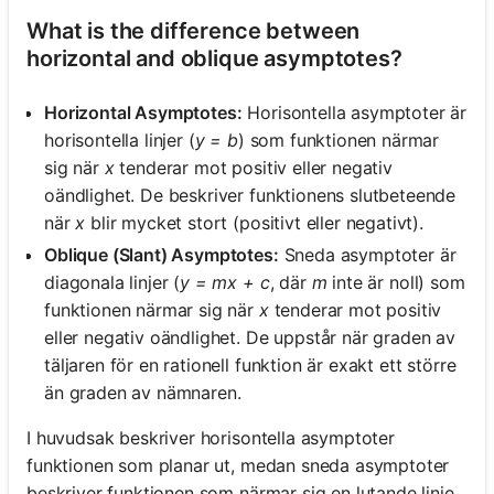
What is the difference between
horizontal and oblique asymptotes?
Horizontal Asymptotes:
Horisontella asymptoter är
horisontella linjer (
y = b
) som funktionen närmar
sig när
x
tenderar mot positiv eller negativ
oändlighet. De beskriver funktionens slutbeteende
när
x
blir mycket stort (positivt eller negativt).
Oblique (Slant) Asymptotes:
Sneda asymptoter är
diagonala linjer (
y = mx + c
, där
m
inte är noll) som
funktionen närmar sig när
x
tenderar mot positiv
eller negativ oändlighet. De uppstår när graden av
täljaren för en rationell funktion är exakt ett större
än graden av nämnaren.
I huvudsak beskriver horisontella asymptoter
funktionen som planar ut, medan sneda asymptoter
beskriver funktionen som närmar sig en lutande linje