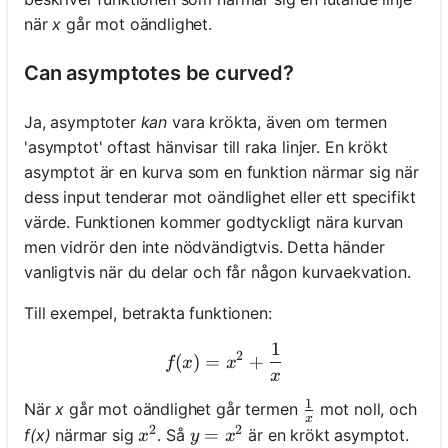
när
x
går mot oändlighet.
Can asymptotes be curved?
Ja, asymptoter
kan
vara krökta, även om termen
'asymptot' oftast hänvisar till raka linjer. En krökt
asymptot är en kurva som en funktion närmar sig när
dess input tenderar mot oändlighet eller ett specifikt
värde. Funktionen kommer godtyckligt nära kurvan
men vidrör den inte nödvändigtvis. Detta händer
vanligtvis när du delar och får någon kurvaekvation.
Till exempel, betrakta funktionen:
1
f(x) = x^2 + \frac{1}{x}
2
(
)
=
+
f
x
x
x
1
\frac{1}{x}
När
x
går mot oändlighet går termen
mot noll, och
x
2
2
x^2
y = x^2
=
f(x)
närmar sig
. Så
är en krökt asymptot.
x
y
x