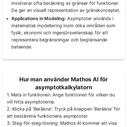
involverar ofta beräkning av gränser för funktioner.
De ger en visuell representation av gränskonceptet.
Inga
Applications in Modeling:
Asymptoter används i
frågor
matematisk modellering inom olika områden som
än
fysik, ekonomi och ingenjörsvetenskap för att
representera begränsningar och begränsande
Ställ
din
beteende.
första
fråga
Hur man använder Mathos AI för
asymptotkalkylatorn
1. Mata in funktionen: Ange funktionen för vilken du
vill hitta asymptoterna.
2. Klicka på 'Beräkna': Tryck på knappen 'Beräkna' för
att bestämma funktionens asymptoter.
3. Steg-för-steg-lösning: Mathos AI kommer att visa