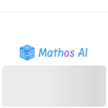
Matematiklösare
AI-lärare
PDF Läxhjälp
Studieverktyg