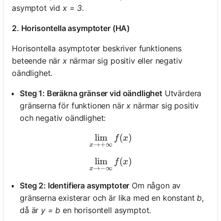
asymptot vid
x = 3
.
2. Horisontella asymptoter (HA)
Horisontella asymptoter beskriver funktionens
beteende när
x
närmar sig positiv eller negativ
oändlighet.
Steg 1: Beräkna gränser vid oändlighet
Utvärdera
gränserna för funktionen när
x
närmar sig positiv
och negativ oändlighet:
lim
\lim_{x \to +\infty} f(x)
(
)
f
x
→
+
∞
x
lim
\lim_{x \to -\infty} f(x)
(
)
f
x
→
−
∞
x
Steg 2: Identifiera asymptoter
Om någon av
gränserna existerar och är lika med en konstant
b
,
då är
y = b
en horisontell asymptot.