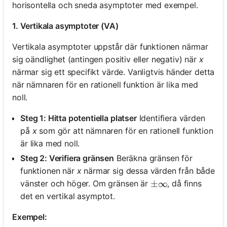
horisontella och sneda asymptoter med exempel.
1. Vertikala asymptoter (VA)
Vertikala asymptoter uppstår där funktionen närmar
sig oändlighet (antingen positiv eller negativ) när
x
närmar sig ett specifikt värde. Vanligtvis händer detta
när nämnaren för en rationell funktion är lika med
noll.
Steg 1: Hitta potentiella platser
Identifiera värden
på
x
som gör att nämnaren för en rationell funktion
är lika med noll.
Steg 2: Verifiera gränsen
Beräkna gränsen för
funktionen när
x
närmar sig dessa värden från både
vänster och höger. Om gränsen är
, då finns
\pm \infty
±
∞
det en vertikal asymptot.
Exempel: