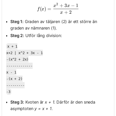
2
+
3
−
1
f(x) = \frac{x^2 + 3x - 1}
x
x
(
)
=
f
x
+
2
x
Steg 1:
Graden av täljaren (2) är ett större än
graden av nämnaren (1).
Steg 2:
Utför lång division:
x + 1

x+2 | x^2 + 3x - 1

-(x^2 + 2x)

-------------

x - 1

-(x + 2)

---------

Steg 3:
Kvoten är
x + 1
. Därför är den sneda
asymptoten
y = x + 1
.