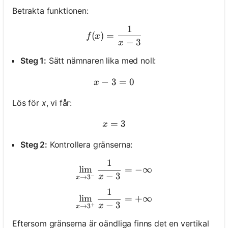
Betrakta funktionen:
1
f(x) = \frac{1}{x - 3}
(
)
=
f
x
−
3
x
Steg 1:
Sätt nämnaren lika med noll:
−
3
x - 3 = 0
=
0
x
Lös för
x
, vi får:
=
x = 3
3
x
Steg 2:
Kontrollera gränserna:
1
\lim_{x \to 3^-} \frac{1}{x
lim
=
−
∞
−
3
x
−
→
3
x
1
\lim_{x \to 3^+} \frac{1}
lim
=
+
∞
−
3
x
+
→
3
x
Eftersom gränserna är oändliga finns det en vertikal