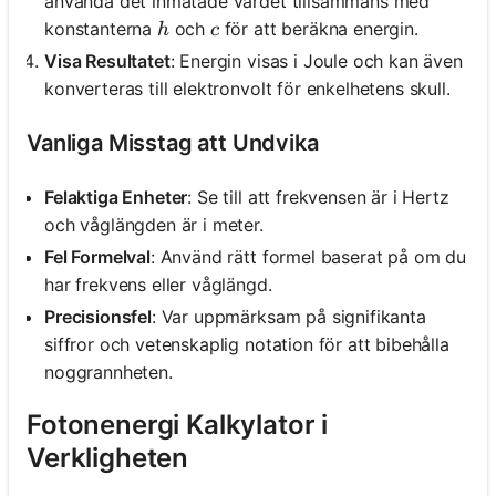
använda det inmatade värdet tillsammans med
h
c
konstanterna
och
för att beräkna energin.
h
c
Visa Resultatet
: Energin visas i Joule och kan även
konverteras till elektronvolt för enkelhetens skull.
Vanliga Misstag att Undvika
Felaktiga Enheter
: Se till att frekvensen är i Hertz
och våglängden är i meter.
Fel Formelval
: Använd rätt formel baserat på om du
har frekvens eller våglängd.
Precisionsfel
: Var uppmärksam på signifikanta
siffror och vetenskaplig notation för att bibehålla
noggrannheten.
Fotonenergi Kalkylator i
Verkligheten