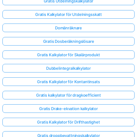
Gratis Utdelningskalkylator
Gratis Kalkylator för Utdelningsskatt
Domänräknare
Gratis Dosberäkningslösare
Gratis Kalkylator för Skalärprodukt
Dubbelintegralkalkylator
Gratis Kalkylator för Kontantinsats
Gratis kalkylator för dragkoefficient
Gratis Drake-ekvation kalkylator
Logga
in
Gratis Kalkylator för Drifthastighet
här!
er:
Gratis droppbevattningskalkylator