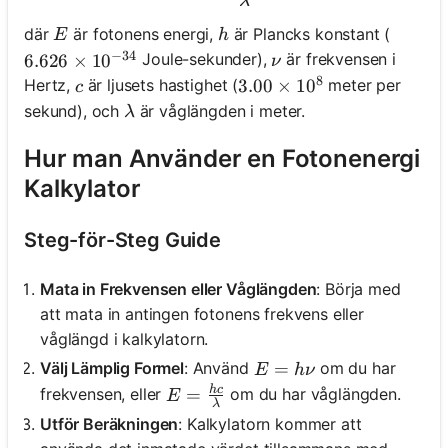
λ
E
h
där
är fotonens energi,
är Plancks konstant (
E
h
−
34
ν
Joule-sekunder),
är frekvensen i
6.626 \times 10^{-34}
6.626
×
1
0
ν
8
c
Hertz,
är ljusets hastighet (
meter per
3.00 \times 10^8
3.00
×
1
0
c
λ
sekund), och
är våglängden i meter.
λ
Hur man Använder en Fotonenergi
Kalkylator
Steg-för-Steg Guide
Mata in Frekvensen eller Våglängden
: Börja med
att mata in antingen fotonens frekvens eller
våglängd i kalkylatorn.
E = hν
=
Välj Lämplig Formel
: Använd
om du har
E
h
ν
h
c
E = \frac{hc}{λ}
=
frekvensen, eller
om du har våglängden.
E
λ
Utför Beräkningen
: Kalkylatorn kommer att