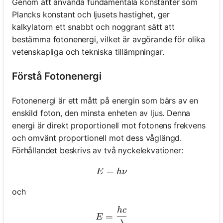
Genom att använda fundamentala konstanter som
Plancks konstant och ljusets hastighet, ger
kalkylatorn ett snabbt och noggrant sätt att
bestämma fotonenergi, vilket är avgörande för olika
vetenskapliga och tekniska tillämpningar.
Förstå Fotonenergi
Fotonenergi är ett mått på energin som bärs av en
enskild foton, den minsta enheten av ljus. Denna
energi är direkt proportionell mot fotonens frekvens
och omvänt proportionell mot dess våglängd.
Förhållandet beskrivs av två nyckelekvationer:
=
E = hν
E
h
ν
och
h
c
E = \frac{hc}{λ}
=
E