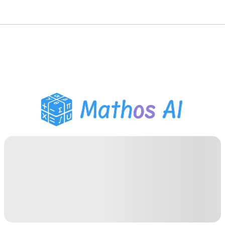
Matematiklösare
AI-lärare
PDF Läxhjälp
Studieverktyg