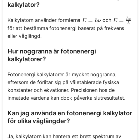
kalkylator?
h
c
E = \frac
E = hν
=
=
Kalkylatorn använder formlerna
och
E
h
ν
E
λ
för att bestämma fotonenergi baserat på frekvens
eller våglängd.
Hur noggranna är fotonenergi
kalkylatorer?
Fotonenergi kalkylatorer är mycket noggranna,
eftersom de förlitar sig på väletablerade fysiska
konstanter och ekvationer. Precisionen hos de
inmatade värdena kan dock påverka slutresultatet.
Kan jag använda en fotonenergi kalkylator
för olika våglängder?
Ja, kalkylatorn kan hantera ett brett spektrum av