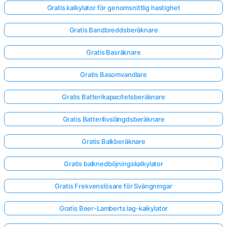
Gratis kalkylator för genomsnittlig hastighet
Inga
Gratis Bandbreddsberäknare
frågor
Gratis Basräknare
än
Ställ
Gratis Basomvandlare
din
första
Gratis Batterikapacitetsberäknare
fråga
Gratis Batterilivslängdsberäknare
Gratis Balkberäknare
Gratis balknedböjningskalkylator
Gratis Frekvenslösare för Svängningar
Gratis Beer-Lamberts lag-kalkylator