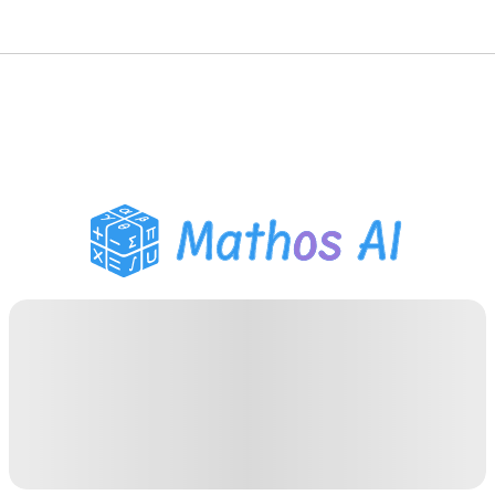
Matematiklösare
AI-lärare
PDF Läxhjälp
Studieverktyg