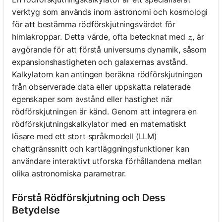
verktyg som används inom astronomi och kosmologi
för att bestämma rödförskjutningsvärdet för
z
himlakroppar. Detta värde, ofta betecknat med
, är
z
avgörande för att förstå universums dynamik, såsom
expansionshastigheten och galaxernas avstånd.
Kalkylatorn kan antingen beräkna rödförskjutningen
från observerade data eller uppskatta relaterade
egenskaper som avstånd eller hastighet när
rödförskjutningen är känd. Genom att integrera en
rödförskjutningskalkylator med en matematiskt
lösare med ett stort språkmodell (LLM)
chattgränssnitt och kartläggningsfunktioner kan
användare interaktivt utforska förhållandena mellan
olika astronomiska parametrar.
Förstå Rödförskjutning och Dess
Betydelse