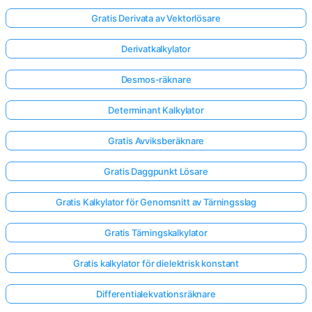
Gratis Derivata av Vektorlösare
Derivatkalkylator
Desmos-räknare
Determinant Kalkylator
Gratis Avviksberäknare
Gratis Daggpunkt Lösare
Gratis Kalkylator för Genomsnitt av Tärningsslag
Gratis Tärningskalkylator
Logga
Gratis kalkylator för dielektrisk konstant
in
här!
Differentialekvationsräknare
er: