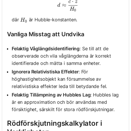
⋅
c
z
d \approx \frac{c \cdot 
≈
d
H
0
H_0
där
är Hubble-konstanten.
H
0
Vanliga Misstag att Undvika
Felaktig Våglängdsidentifiering
: Se till att de
observerade och vila våglängderna är korrekt
identifierade och mätta i samma enheter.
Ignorera Relativistiska Effekter
: För
höghastighetsobjekt kan försummelse av
relativistiska effekter leda till betydande fel.
Felaktig Tillämpning av Hubbles Lag
: Hubbles lag
är en approximation och bör användas med
försiktighet, särskilt för stora rödförskjutningar.
Rödförskjutningskalkylator i