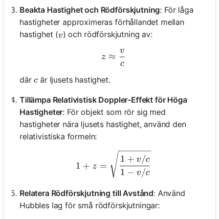
Beakta Hastighet och Rödförskjutning
: För låga
hastigheter approximeras förhållandet mellan
v
hastighet (
) och rödförskjutning av:
v
v
z \approx \frac{v}{c}
≈
z
c
c
där
är ljusets hastighet.
c
Tillämpa Relativistisk Doppler-Effekt för Höga
Hastigheter
: För objekt som rör sig med
hastigheter nära ljusets hastighet, använd den
relativistiska formeln:
1 + z = \sqrt{\frac{1 + v
1
+
/
v
c
1
+
=
z
1
−
/
v
c
Relatera Rödförskjutning till Avstånd
: Använd
Hubbles lag för små rödförskjutningar: