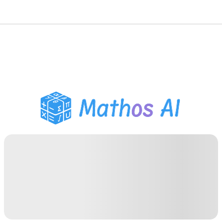
Matematiklösare
AI-lärare
PDF Läxhjälp
Studieverktyg