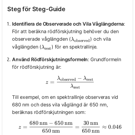
Steg för Steg-Guide
Identifiera de Observerade och Vila Våglängderna
:
För att beräkna rödförskjutning behöver du den
\lambda_{\text{observe
observerade våglängden (
) och vila
λ
observed
\lambda_{\text{rest}}
våglängden (
) för en spektrallinje.
λ
rest
Använd Rödförskjutningsformeln
: Grundformeln
för rödförskjutning är:
−
λ
λ
z = \frac{\lambda_{\text
observed
rest
=
z
λ
rest
Till exempel, om en spektrallinje observeras vid
680 nm och dess vila våglängd är 650 nm,
beräknas rödförskjutningen som:
680
nm
−
650
nm
30
nm
z = \frac{680 \, \text{n
=
=
≈
0.046
z
650
nm
650
nm