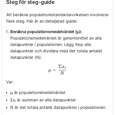
Steg för steg-guide
Att beräkna populationsstandardavvikelsen involverar
flera steg. Här är en detaljerad guide:
Beräkna populationsmedelvärdet (μ):
Populationsmedelvärdet är genomsnittet av alla
datapunkter i populationen. Lägg ihop alla
datapunkter och dividera med det totala antalet
datapunkter (N).
Σ
x
μ = \frac{Σx_i}{N}
i
=
μ
N
Var:
μ är populationsmedelvärdet
Σxᵢ är summan av alla datapunkter
N är det totala antalet datapunkter i populationen.