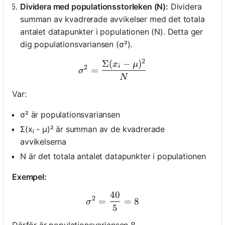
Dividera med populationsstorleken (N):
Dividera
summan av kvadrerade avvikelser med det totala
antalet datapunkter i populationen (N). Detta ger
dig populationsvariansen (σ²).
2
Σ
(
−
)
σ^2 = \frac{Σ(x_i - μ)^2}
x
μ
i
2
=
σ
N
Var:
σ² är populationsvariansen
Σ(xᵢ - μ)² är summan av de kvadrerade
avvikelserna
N är det totala antalet datapunkter i populationen
Exempel:
40
σ^2 = \frac{40}{5} = 8
2
=
=
8
σ
5