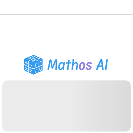
Matematiklösare
AI-lärare
PDF Läxhjälp
Studieverktyg