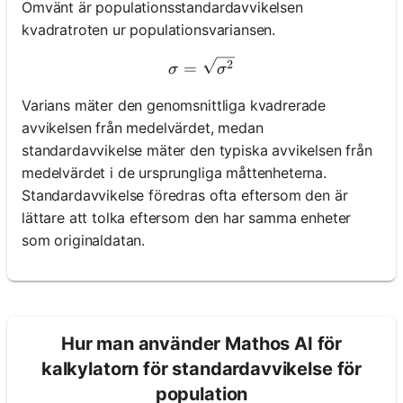
Omvänt är populationsstandardavvikelsen
kvadratroten ur populationsvariansen.
σ = \sqrt{σ^2}
2
=
σ
σ
Varians mäter den genomsnittliga kvadrerade
avvikelsen från medelvärdet, medan
standardavvikelse mäter den typiska avvikelsen från
medelvärdet i de ursprungliga måttenheterna.
Standardavvikelse föredras ofta eftersom den är
lättare att tolka eftersom den har samma enheter
som originaldatan.
Hur man använder Mathos AI för
kalkylatorn för standardavvikelse för
population