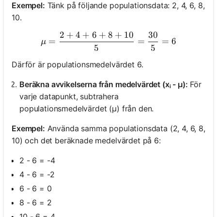
Exempel:
Tänk på följande populationsdata: 2, 4, 6, 8,
10.
2
+
4
+
6
+
8
+
10
30
μ = \frac{2 + 4 + 6 + 8 +
=
=
=
6
μ
5
5
Därför är populationsmedelvärdet 6.
Beräkna avvikelserna från medelvärdet (xᵢ - μ):
För
varje datapunkt, subtrahera
populationsmedelvärdet (μ) från den.
Exempel:
Använda samma populationsdata (2, 4, 6, 8,
10) och det beräknade medelvärdet på 6:
2 - 6 = -4
4 - 6 = -2
6 - 6 = 0
8 - 6 = 2
10 - 6 = 4