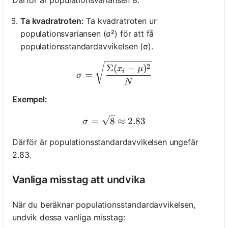
Därför är populationsvariansen 8.
Ta kvadratroten:
Ta kvadratroten ur
populationsvariansen (σ²) för att få
populationsstandardavvikelsen (σ).
σ = \sqrt{\frac{Σ(x_i - μ
2
Σ
(
−
)
x
μ
i
=
σ
N
Exempel:
σ = \sqrt{8} ≈ 2.83
=
8
≈
2.83
σ
Därför är populationsstandardavvikelsen ungefär
2.83.
Vanliga misstag att undvika
När du beräknar populationsstandardavvikelsen,
undvik dessa vanliga misstag: