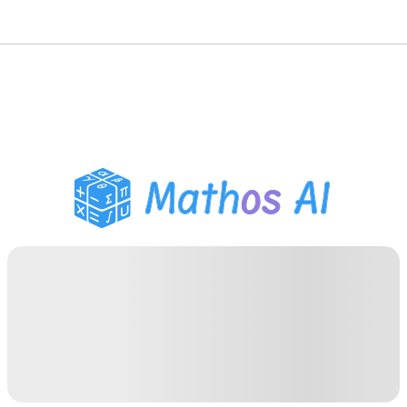
Matematiklösare
AI-lärare
PDF Läxhjälp
Studieverktyg