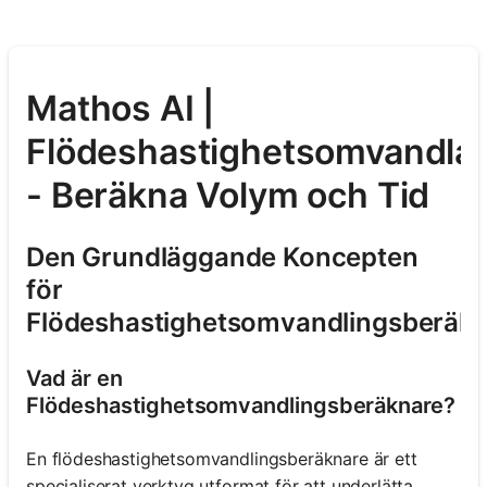
Mathos AI |
Flödeshastighetsomvandla
- Beräkna Volym och Tid
Den Grundläggande Koncepten
för
Flödeshastighetsomvandlingsberäk
Vad är en
Flödeshastighetsomvandlingsberäknare?
En flödeshastighetsomvandlingsberäknare är ett
specialiserat verktyg utformat för att underlätta