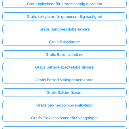
Gratis kalkylator för genomsnittlig deviation
Inga
Gratis kalkylator för genomsnittlig hastighet
frågor
Gratis Bandbreddsberäknare
än
Ställ
Gratis Basräknare
din
första
Gratis Basomvandlare
fråga
Gratis Batterikapacitetsberäknare
Gratis Batterilivslängdsberäknare
Gratis Balkberäknare
Gratis balknedböjningskalkylator
Gratis Frekvenslösare för Svängningar