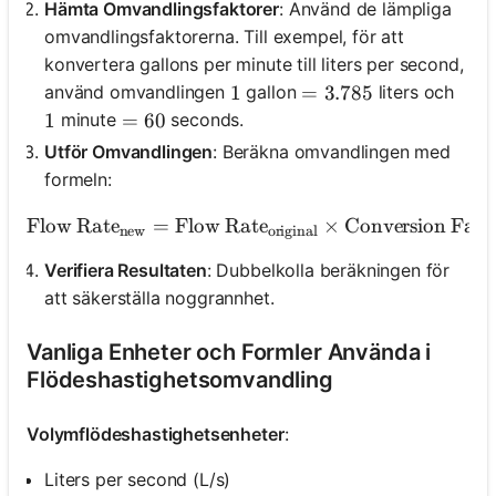
Hämta Omvandlingsfaktorer
: Använd de lämpliga
omvandlingsfaktorerna. Till exempel, för att
konvertera gallons per minute till liters per second,
använd omvandlingen
gallon
liters och
1
1
= 3.785
=
3.785
minute
seconds.
1
1
= 60
=
60
Utför Omvandlingen
: Beräkna omvandlingen med
formeln:
Flow Rate
=
Flow Rate
\text{Flow Rate}_{\text
×
Conversion Fact
new
original
Verifiera Resultaten
: Dubbelkolla beräkningen för
att säkerställa noggrannhet.
Vanliga Enheter och Formler Använda i
Flödeshastighetsomvandling
Volymflödeshastighetsenheter
:
Liters per second (L/s)