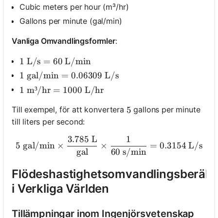
Cubic meters per hour (m³/hr)
Gallons per minute (gal/min)
Vanliga Omvandlingsformler
:
1\ \text{L/s} = 60\ \text{L/min}
1
L/s
=
60
L/min
1\ \text{gal/min} = 0.06309\ \text{L/s}
1
gal/min
=
0.06309
L/s
1\ \text{m³/hr} = 1000\ \text{L/hr}
1
m³/hr
=
1000
L/hr
Till exempel, för att konvertera
gallons per minute
5
5
till liters per second:
3.785
L
1
5\ \text{gal/min} \times 
5
gal/min
×
×
=
0.3154
L/s
gal
60
s/min
Flödeshastighetsomvandlingsberäk
i Verkliga Världen
Tillämpningar inom Ingenjörsvetenskap