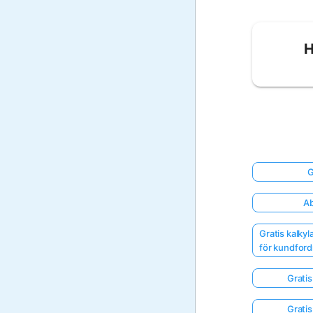
H
G
Ab
Gratis kalky
för kundford
Gratis
Gratis