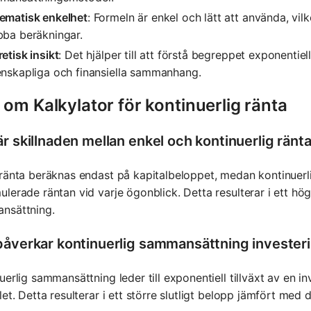
ematisk enkelhet
: Formeln är enkel och lätt att använda, vilk
bba beräkningar.
etisk insikt
: Det hjälper till att förstå begreppet exponentiell t
enskapliga och finansiella sammanhang.
om Kalkylator för kontinuerlig ränta
r skillnaden mellan enkel och kontinuerlig ränt
ränta beräknas endast på kapitalbeloppet, medan kontinuerl
lerade räntan vid varje ögonblick. Detta resulterar i ett högr
nsättning.
påverkar kontinuerlig sammansättning investeri
uerlig sammansättning leder till exponentiell tillväxt av en in
let. Detta resulterar i ett större slutligt belopp jämfört med