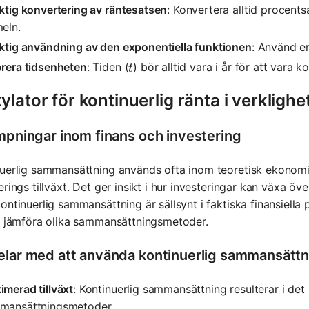
ktig konvertering av räntesatsen
: Konvertera alltid procents
eln.
aktig användning av den exponentiella funktionen
: Använd e
t
orera tidsenheten
: Tiden (
) bör alltid vara i år för att vara 
t
ylator för kontinuerlig ränta i verklighe
ämpningar inom finans och investering
uerlig sammansättning används ofta inom teoretisk ekonomi 
erings tillväxt. Det ger insikt i hur investeringar kan växa ö
ontinuerlig sammansättning är sällsynt i faktiska finansiell
t jämföra olika sammansättningsmetoder.
elar med att använda kontinuerlig sammansättn
merad tillväxt
: Kontinuerlig sammansättning resulterar i de
mansättningsmetoder.