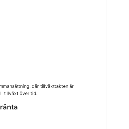
t}
mmansättning, där tillväxttakten är
 tillväxt över tid.
 ränta