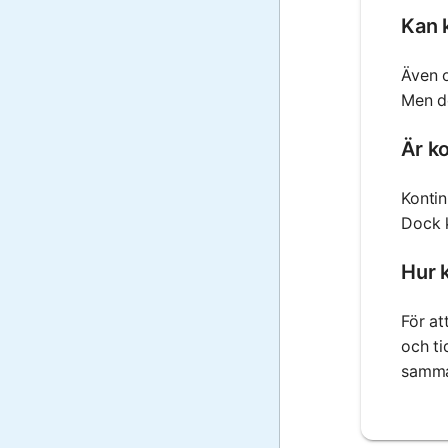
Kan 
Även o
Men de
Är k
Kontin
Dock k
Hur k
För at
och ti
samman