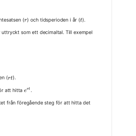
r
t
äntesatsen (
) och tidsperioden i år (
).
r
t
r uttryckt som ett decimaltal. Till exempel
rt}
rt
en (
).
r
t
r
t
e^{rt}
r att hitta
.
e
tet från föregående steg för att hitta det