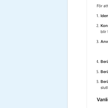
För at
Iden
Kon
blir
Anv
Ber
Ber
Berä
slut
Vanl