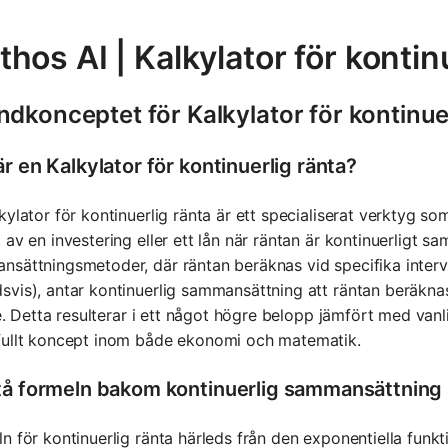
hos AI | Kalkylator för kontin
dkonceptet för Kalkylator för kontinue
r en Kalkylator för kontinuerlig ränta?
kylator för kontinuerlig ränta är ett specialiserat verktyg s
 av en investering eller ett lån när räntan är kontinuerligt sam
sättningsmetoder, där räntan beräknas vid specifika interval
vis), antar kontinuerlig sammansättning att räntan beräknas o
lle. Detta resulterar i ett något högre belopp jämfört med vanl
fullt koncept inom både ekonomi och matematik.
tå formeln bakom kontinuerlig sammansättning
n för kontinuerlig ränta härleds från den exponentiella fun