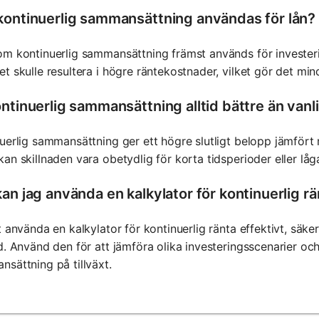
kontinuerlig sammansättning användas för lån?
m kontinuerlig sammansättning främst används för investerin
t skulle resultera i högre räntekostnader, vilket gör det mind
ontinuerlig sammansättning alltid bättre än va
uerlig sammansättning ger ett högre slutligt belopp jämfö
an skillnaden vara obetydlig för korta tidsperioder eller låga
an jag använda en kalkylator för kontinuerlig rä
t använda en kalkylator för kontinuerlig ränta effektivt, säker
d. Använd den för att jämföra olika investeringsscenarier och
sättning på tillväxt.