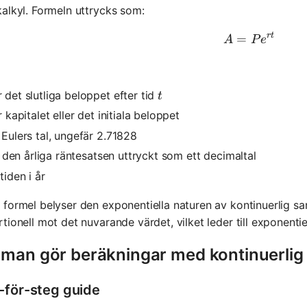
alkyl. Formeln uttrycks som:
r
t
=
A = Pe^{r
A
P
e
t
 det slutliga beloppet efter tid
t
 kapitalet eller det initiala beloppet
 Eulers tal, ungefär 2.71828
 den årliga räntesatsen uttryckt som ett decimaltal
tiden i år
formel belyser den exponentiella naturen av kontinuerlig sa
tionell mot det nuvarande värdet, vilket leder till exponentiell
 man gör beräkningar med kontinuerlig
-för-steg guide