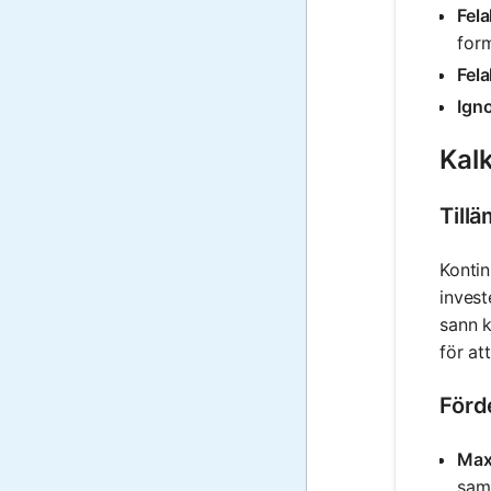
Fela
form
Fel
Ign
Kalk
Till
Kontin
invest
sann k
för at
Förd
Maxi
sam