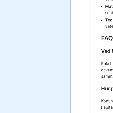
Mat
sna
Teor
vet
FAQ 
Vad ä
Enkel 
ackumu
samma
Hur 
Kontin
kapita