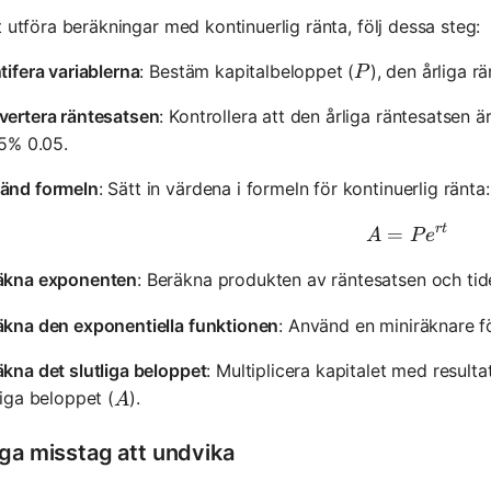
t utföra beräkningar med kontinuerlig ränta, följ dessa steg:
P
tifera variablerna
: Bestäm kapitalbeloppet (
), den årliga r
P
vertera räntesatsen
: Kontrollera att den årliga räntesatsen ä
 5% 0.05.
änd formeln
: Sätt in värdena i formeln för kontinuerlig ränta:
r
t
=
A = Pe^{
A
P
e
äkna exponenten
: Beräkna produkten av räntesatsen och tid
äkna den exponentiella funktionen
: Använd en miniräknare fö
kna det slutliga beloppet
: Multiplicera kapitalet med resulta
A
liga beloppet (
).
A
iga misstag att undvika