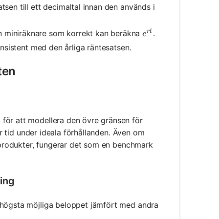
atsen till ett decimaltal innan den används i
r
t
e^{rt}
n miniräknare som korrekt kan beräkna
.
e
konsistent med den årliga räntesatsen.
ten
för att modellera den övre gränsen för
ver tid under ideala förhållanden. Även om
a produkter, fungerar det som en benchmark
ing
t högsta möjliga beloppet jämfört med andra