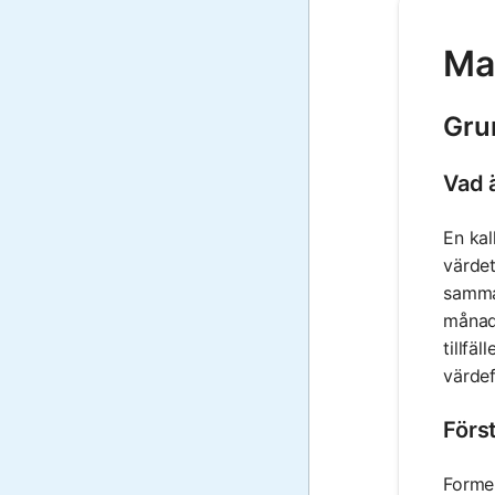
Mat
Grun
Vad ä
En kal
värdet
samman
månads
tillfä
värde
Förs
Formel