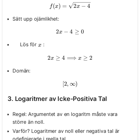
f(x)=\sqrt{2 x-4}
(
)
=
2
−
4
f
x
x
Sätt upp ojämlikhet:
2
−
4
2 x-4 \geq 0
≥
0
x
x
Lös för
:
\quad
x
2
≥
4
⟹
2 x \geq 4 \Longrightarrow
≥
2
x
x
Domän:
[
2
,
∞
[2, \infty)
)
3. Logaritmer av Icke-Positiva Tal
Regel: Argumentet av en logaritm måste vara
större än noll.
Varför? Logaritmer av noll eller negativa tal är
odefinierade i reella tal.