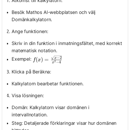
Åtkomst till kalkylatorn:
Besök Mathos Al-webbplatsen och välj
Domänkalkylatorn.
Ange funktionen:
Skriv in din funktion i inmatningsfältet, med korrekt
matematisk notation.
−
2
f(x)=\frac{\sqrt{x-2}}{x^2-4}
x
Exempel:
(
)
=
f
x
2
−
4
x
Klicka på Beräkna:
Kalkylatorn bearbetar funktionen.
Visa lösningen:
Domän: Kalkylatorn visar domänen i
intervallnotation.
Steg: Detaljerade förklaringar visar hur domänen