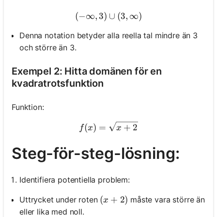
(
−
∞
,
3
)
(-\infty, 3) \cup(3, \infty)
∪
(
3
,
∞
)
Denna notation betyder alla reella tal mindre än 3
och större än 3.
Exempel 2: Hitta domänen för en
kvadratrotsfunktion
Funktion:
f(x)=\sqrt{x+2}
(
)
=
+
2
f
x
x
Steg-för-steg-lösning:
Identifiera potentiella problem:
(x+2)
(
+
2
)
Uttrycket under roten
måste vara större än
x
eller lika med noll.