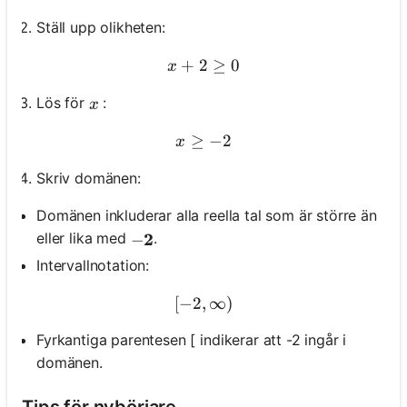
Ställ upp olikheten:
+
2
x+2 \geq 0
≥
0
x
x
Lös för
:
x
≥
x \geq -2
−
2
x
Skriv domänen:
Domänen inkluderar alla reella tal som är större än
\mathbf{- 2}
2
eller lika med
.
−
Intervallnotation:
[
−
2
,
[-2, \infty)
∞
)
Fyrkantiga parentesen [ indikerar att -2 ingår i
domänen.
Tips för nybörjare