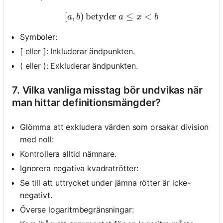
[
,
)
betyder
[a, b) \text { betyder } a \
≤
<
a
b
a
x
b
Symboler:
[ eller ]: Inkluderar ändpunkten.
( eller ): Exkluderar ändpunkten.
7. Vilka vanliga misstag bör undvikas när
man hittar definitionsmängder?
Glömma att exkludera värden som orsakar division
med noll:
Kontrollera alltid nämnare.
Ignorera negativa kvadratrötter:
Se till att uttrycket under jämna rötter är icke-
negativt.
Överse logaritmbegränsningar: