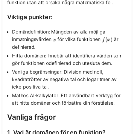
funktion utan att orsaka några matematiska fel.
Viktiga punkter:
Domändefinition: Mängden av alla möjliga
x
f(x)
(
)
inmatningsvärden
för vilka funktionen
är
x
f
x
definierad.
Hitta domänen: Innebär att identifiera värden som
gör funktionen odefinierad och utesluta dem.
Vanliga begränsningar: Division med noll,
kvadratrötter av negativa tal och logaritmer av
icke-positiva tal.
Mathos AI-kalkylator: Ett användbart verktyg för
att hitta domäner och förbättra din förståelse.
Vanliga frågor
1. Vad är domänen för en funktion?