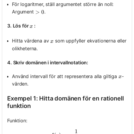
För logaritmer, ställ argumentet större än noll:
Argument
.
>0
>
0
x
3. Lös för
:
x
x
Hitta värdena av
som uppfyller ekvationerna eller
x
olikheterna.
4. Skriv domänen i intervallnotation:
x
Använd intervall för att representera alla giltiga
-
x
värden.
Exempel 1: Hitta domänen för en rationell
funktion
Funktion:
1
f(x)=\frac{1}{x-3}