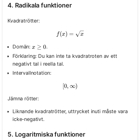
4. Radikala funktioner
Kvadratrötter:
(
)
=
f(x)=\sqrt{x}
f
x
x
x \geq 0
≥
0
Domän:
.
x
Förklaring: Du kan inte ta kvadratroten av ett
negativt tal i reella tal.
Intervallnotation:
[
0
,
∞
[0, \infty)
)
Jämna rötter:
Liknande kvadratrötter, uttrycket inuti måste vara
icke-negativt.
5. Logaritmiska funktioner