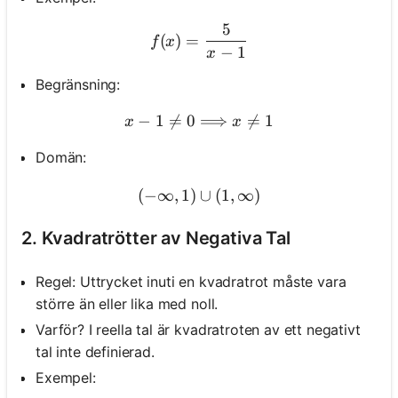
5
f(x)=\frac{5}{x-1}
(
)
=
f
x
−
1
Inga
x
frågor
Begränsning:
än
−
1

=
0
x-1 \neq 0 \Longrightarrow
⟹

=
1
x
x
Ställ
din
Domän:
första
fråga
(
−
∞
,
1
)
(-\infty, 1) \cup(1, \infty)
∪
(
1
,
∞
)
2. Kvadratrötter av Negativa Tal
Regel: Uttrycket inuti en kvadratrot måste vara
större än eller lika med noll.
Varför? I reella tal är kvadratroten av ett negativt
tal inte definierad.
Exempel: