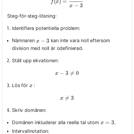
(
)
=
f
x
−
3
x
Steg-för-steg-lösning:
Identifiera potentiella problem:
x-3
−
3
Nämnaren
kan inte vara noll eftersom
x
division med noll är odefinierad.
Ställ upp ekvationen:
−
3
x-3 \neq 0

=
0
x
x
Lös för
:
x

=
x \neq 3
3
x
Skriv domänen:
x=3
=
3
Domänen inkluderar alla reella tal utom
.
x
Intervallnotation: