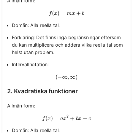
Allmän form:
(
)
=
f(x)=m x+b
+
f
x
m
x
b
Domän: Alla reella tal.
Förklaring: Det finns inga begränsningar eftersom
du kan multiplicera och addera vilka reella tal som
helst utan problem.
Intervallnotation:
(
−
∞
(-\infty, \infty)
,
∞
)
2. Kvadratiska funktioner
Allmän form:
2
(
)
=
f(x)=a x^2+b x+c
+
+
f
x
a
x
b
x
c
Domän: Alla reella tal.