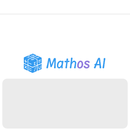
Matematiklösare
AI-lärare
PDF Läxhjälp
Studieverktyg