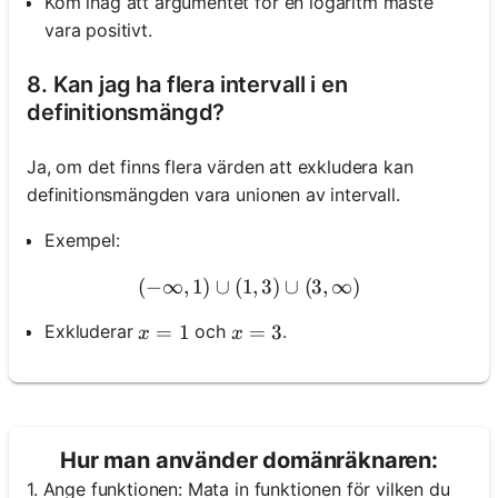
Kom ihåg att argumentet för en logaritm måste
vara positivt.
8. Kan jag ha flera intervall i en
definitionsmängd?
Ja, om det finns flera värden att exkludera kan
definitionsmängden vara unionen av intervall.
Exempel:
(
−
∞
,
1
)
∪
(
1
(-\infty, 1) \cup(1,3) \cup(
,
3
)
∪
(
3
,
∞
)
x=1
=
1
x=3
=
3
Exkluderar
och
.
x
x
Hur man använder domänräknaren:
1. Ange funktionen: Mata in funktionen för vilken du