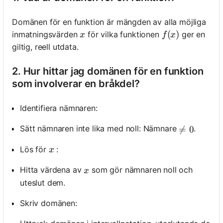
Domänen för en funktion är mängden av alla möjliga
x
f(x)
(
)
inmatningsvärden
för vilka funktionen
ger en
x
f
x
giltig, reell utdata.
2. Hur hittar jag domänen för en funktion
som involverar en bråkdel?
Identifiera nämnaren:
Sätt nämnaren inte lika med noll: Nämnare
.
\neq 0

=
0
x
Lös för
:
x
x
Hitta värdena av
som gör nämnaren noll och
x
uteslut dem.
Skriv domänen: