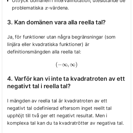
Uttryck domänen i intervallnotation, uteslutande de
x
problematiska
-värdena.
x
3. Kan domänen vara alla reella tal?
Ja, för funktioner utan några begränsningar (som
linjära eller kvadratiska funktioner) är
definitionsmängden alla reella tal:
(
−
∞
(-\infty, \infty)
,
∞
)
4. Varför kan vi inte ta kvadratroten av ett
negativt tal i reella tal?
I mängden av reella tal är kvadratroten av ett
negativt tal odefinierad eftersom inget reellt tal
upphöjt till två ger ett negativt resultat. Men i
komplexa tal kan du ta kvadratrötter av negativa tal.