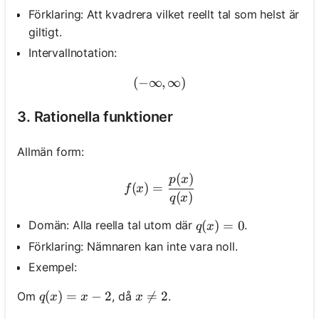
Förklaring: Att kvadrera vilket reellt tal som helst är
giltigt.
Intervallnotation:
(
−
∞
(-\infty, \infty)
,
∞
)
3. Rationella funktioner
Allmän form:
(
)
f(x)=\frac{p(x)}{q(x)}
p
x
(
)
=
f
x
(
)
q
x
q(x)=0
(
)
=
0
Domän: Alla reella tal utom där
.
q
x
Förklaring: Nämnaren kan inte vara noll.
Exempel:
q(x)=x-2
(
)
=
−
2
x \neq 2

=
2
Om
, då
.
q
x
x
x