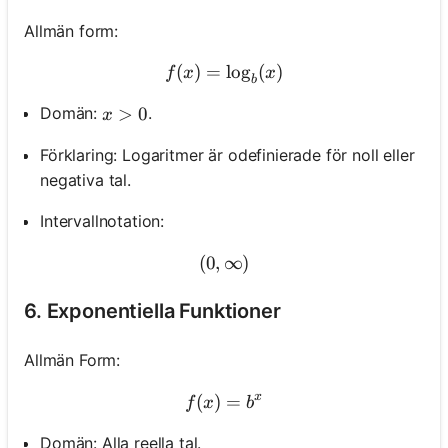
Allmän form:
(
)
=
f(x)=\log _b(x)
lo
g
(
)
f
x
x
b
x>0
>
0
Domän:
.
x
Förklaring: Logaritmer är odefinierade för noll eller
negativa tal.
Intervallnotation:
(
0
,
∞
(0, \infty)
)
6. Exponentiella Funktioner
Allmän Form:
x
(
)
f(x)=b^x
=
f
x
b
Domän: Alla reella tal.