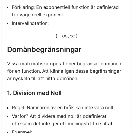
Förklaring: En exponentiell funktion är definierad
för varje reell exponent.
Intervallnotation:
(
−
∞
(-\infty, \infty)
,
∞
)
Domänbegränsningar
Vissa matematiska operationer begränsar domänen
för en funktion. Att känna igen dessa begränsningar
är nyckeln till att hitta domänen.
1. Division med Noll
Regel: Nämnaren av en bråk kan inte vara noll.
Varför? Att dividera med noll är odefinierat
eftersom det inte ger ett meningsfullt resultat.
Exempel: