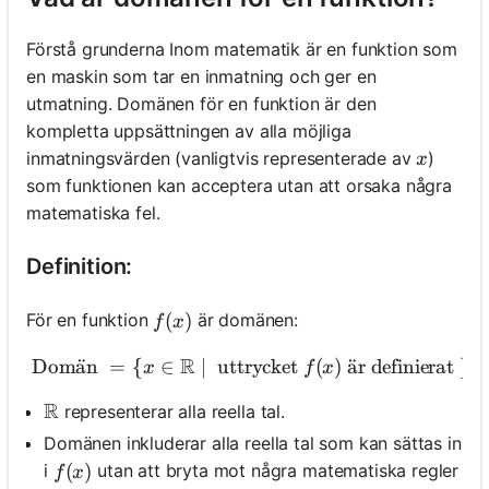
Förstå grunderna Inom matematik är en funktion som
en maskin som tar en inmatning och ger en
utmatning. Domänen för en funktion är den
kompletta uppsättningen av alla möjliga
x
inmatningsvärden (vanligtvis representerade av
)
x
som funktionen kan acceptera utan att orsaka några
matematiska fel.
Definition:
f(x)
(
)
För en funktion
är domänen:
f
x
R
Dom
a
¨
n
=
{
∈
∣
uttrycket
\text { Domän }=\{x \in \m
(
)
a
¨
r definierat
}
x
f
x
R
\mathbb{R}
representerar alla reella tal.
Domänen inkluderar alla reella tal som kan sättas in
f(x)
(
)
i
utan att bryta mot några matematiska regler
f
x