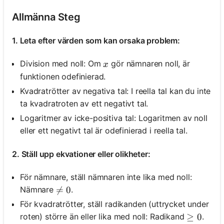
Allmänna Steg
1. Leta efter värden som kan orsaka problem:
x
Division med noll: Om
gör nämnaren noll, är
x
funktionen odefinierad.
Kvadratrötter av negativa tal: I reella tal kan du inte
ta kvadratroten av ett negativt tal.
Logaritmer av icke-positiva tal: Logaritmen av noll
eller ett negativt tal är odefinierad i reella tal.
2. Ställ upp ekvationer eller olikheter:
För nämnare, ställ nämnaren inte lika med noll:
Nämnare
.
\neq 0

=
0
För kvadratrötter, ställ radikanden (uttrycket under
roten) större än eller lika med noll: Radikand
.
\geq 0
≥
0