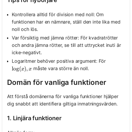
Kontrollera alltid för division med noll: Om
funktionen har en nämnare, ställ den inte lika med
noll och lös.
Var försiktig med jämna rötter: För kvadratrötter
och andra jämna rötter, se till att uttrycket inuti är
icke-negativt.
Logaritmer behöver positiva argument: För
\log (x), x
lo
g
(
)
,
måste vara större än noll.
x
x
Domän för vanliga funktioner
Att förstå domänerna för vanliga funktioner hjälper
dig snabbt att identifiera giltiga inmatningsvärden.
1. Linjära funktioner