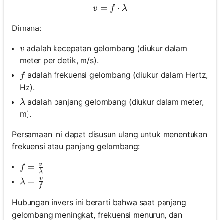
=
v = f \cdot \lambda
⋅
v
f
λ
Dimana:
v
adalah kecepatan gelombang (diukur dalam
v
meter per detik, m/s).
f
adalah frekuensi gelombang (diukur dalam Hertz,
f
Hz).
\lambda
adalah panjang gelombang (diukur dalam meter,
λ
m).
Persamaan ini dapat disusun ulang untuk menentukan
frekuensi atau panjang gelombang:
v
f = \frac{v}{\lambda}
=
f
λ
v
\lambda = \frac{v}{f}
=
λ
f
Hubungan invers ini berarti bahwa saat panjang
gelombang meningkat, frekuensi menurun, dan