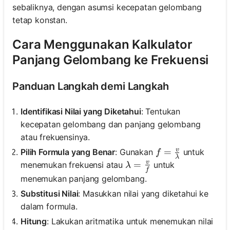
sebaliknya, dengan asumsi kecepatan gelombang
tetap konstan.
Cara Menggunakan Kalkulator
Panjang Gelombang ke Frekuensi
Panduan Langkah demi Langkah
Identifikasi Nilai yang Diketahui
: Tentukan
kecepatan gelombang dan panjang gelombang
atau frekuensinya.
v
f = \frac{v}{\l
=
Pilih Formula yang Benar
: Gunakan
untuk
f
λ
v
\lambda = \frac{v}{f}
=
menemukan frekuensi atau
untuk
λ
f
menemukan panjang gelombang.
Substitusi Nilai
: Masukkan nilai yang diketahui ke
dalam formula.
Hitung
: Lakukan aritmatika untuk menemukan nilai