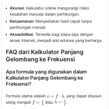
Akurasi
: Kalkulator online mengurangi risiko
kesalahan manusia dalam perhitungan.
Kenyamanan
: Menyediakan hasil cepat tanpa
perhitungan manual.
Aksesibilitas
: Tersedia bagi siapa saja dengan
akses internet, menjadi alat edukasi yang berharga.
FAQ dari Kalkulator Panjang
Gelombang ke Frekuensi
Apa formula yang digunakan dalam
Kalkulator Panjang Gelombang ke
Frekuensi?
v = f \cdot \lambda
=
⋅
Formula utama adalah
, yang dapat disusun
v
f
λ
v
\lambda = \frac{v}{f}
=
v
f = \frac{v}{\lambda}
=
ulang menjadi
atau
.
λ
f
f
λ