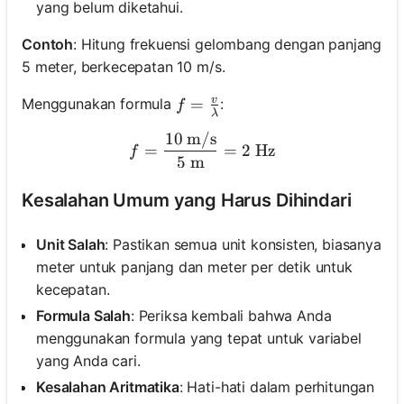
yang belum diketahui.
Contoh
: Hitung frekuensi gelombang dengan panjang
5 meter, berkecepatan 10 m/s.
v
f = \frac{v}{\lambda}
=
Menggunakan formula
:
f
λ
10
m/s
f = \frac{10 \text{ m/s}}{
=
=
2
Hz
f
5
m
Kesalahan Umum yang Harus Dihindari
Unit Salah
: Pastikan semua unit konsisten, biasanya
meter untuk panjang dan meter per detik untuk
kecepatan.
Formula Salah
: Periksa kembali bahwa Anda
menggunakan formula yang tepat untuk variabel
yang Anda cari.
Kesalahan Aritmatika
: Hati-hati dalam perhitungan