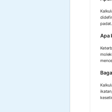
Kalkul
didefi
padat
Apa 
Keterb
moleku
mence
Baga
Kalkul
ikatan
keseti