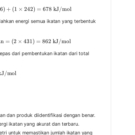
al energi untuk memutuskan ikatan} = (1 \times 436) 
6
)
+
(
1
×
242
)
=
678
kJ/mol
ahkan energi semua ikatan yang terbentuk
an
al energi yang dilepas dari pembentukan ikatan} = (2 
=
(
2
×
431
)
=
862
kJ/mol
lepas dari pembentukan ikatan dari total
= 678 - 862 = -184 \text{ kJ/mol}
kJ/mol
n dan produk diidentifikasi dengan benar.
ergi ikatan yang akurat dan terbaru.
etri untuk memastikan jumlah ikatan yang