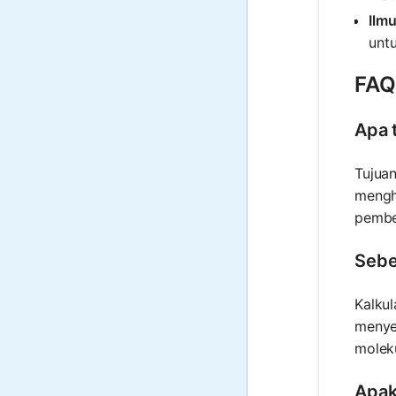
Ilm
untu
FAQ 
Apa t
Tujuan
mengh
pembe
Sebe
Kalkul
menyed
moleku
Apak