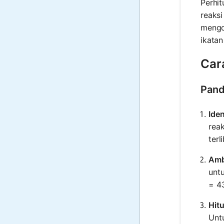
Perhi
reaksi
mengop
ikata
Car
Pand
Iden
reak
terl
Ambi
untu
= 4
Hit
Untu