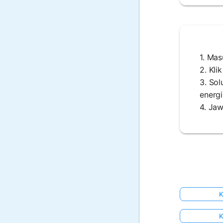
1. Ma
2. Kli
3. So
energi
4. Jaw
K
K