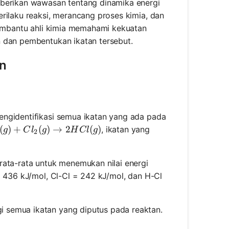
mberikan wawasan tentang dinamika energi
rilaku reaksi, merancang proses kimia, dan
 membantu ahli kimia memahami kekuatan
n dan pembentukan ikatan tersebut.
an
ngidentifikasi semua ikatan yang ada pada
2(g) + Cl_2(g) \rightarrow 2HCl(g)
(
)
+
(
)
→
2
(
)
, ikatan yang
g
C
l
g
H
Cl
g
2
rata-rata untuk menemukan nilai energi
 = 436 kJ/mol, Cl-Cl = 242 kJ/mol, dan H-Cl
 semua ikatan yang diputus pada reaktan.