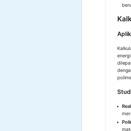
ben
Kalk
Aplik
Kalkul
energ
dilep
dengan
polime
Stud
Rea
mera
Poli
mate