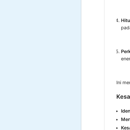
Hitu
pad
Per
ene
Ini me
Kesa
Iden
Men
Kes