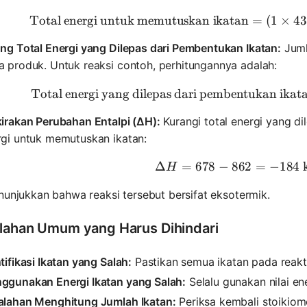
Total energi untuk memutuskan ikatan
\text{Tot
=
(
1
×
43
ng Total Energi yang Dilepas dari Pembentukan Ikatan:
Juml
a produk. Untuk reaksi contoh, perhitungannya adalah:
Total energi yang dilepas dari pembentukan ikat
\text{Tot
kirakan Perubahan Entalpi (ΔH):
Kurangi total energi yang di
rgi untuk memutuskan ikatan:
Δ
=
678
−
862
\Delta H 
=
−
184
H
nunjukkan bahwa reaksi tersebut bersifat eksotermik.
lahan Umum yang Harus Dihindari
tifikasi Ikatan yang Salah:
Pastikan semua ikatan pada reakta
ggunakan Energi Ikatan yang Salah:
Selalu gunakan nilai en
alahan Menghitung Jumlah Ikatan:
Periksa kembali stoikiom