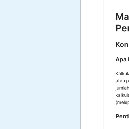
Mat
Pe
Kon
Apa i
Kalkul
atau p
jumlah
kalkul
(mele
Pent