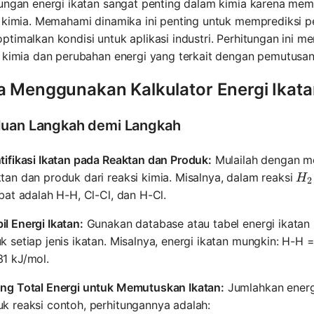
tungan energi ikatan sangat penting dalam kimia karena me
 kimia. Memahami dinamika ini penting untuk memprediksi pe
timalkan kondisi untuk aplikasi industri. Perhitungan ini
n kimia dan perubahan energi yang terkait dengan pemutusa
a Menggunakan Kalkulator Energi Ikat
uan Langkah demi Langkah
tifikasi Ikatan pada Reaktan dan Produk:
Mulailah dengan me
H_
tan dan produk dari reaksi kimia. Misalnya, dalam reaksi
H
2
ibat adalah H-H, Cl-Cl, dan H-Cl.
l Energi Ikatan:
Gunakan database atau tabel energi ikatan 
k setiap jenis ikatan. Misalnya, energi ikatan mungkin: H-H
31 kJ/mol.
ung Total Energi untuk Memutuskan Ikatan:
Jumlahkan energi
k reaksi contoh, perhitungannya adalah: