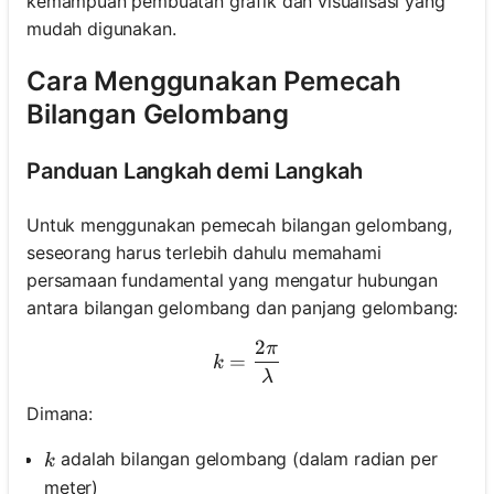
kemampuan pembuatan grafik dan visualisasi yang
mudah digunakan.
Cara Menggunakan Pemecah
Bilangan Gelombang
Panduan Langkah demi Langkah
Untuk menggunakan pemecah bilangan gelombang,
seseorang harus terlebih dahulu memahami
persamaan fundamental yang mengatur hubungan
antara bilangan gelombang dan panjang gelombang:
2
π
k = \frac{2\pi}{\lambda}
=
k
λ
Dimana:
k
adalah bilangan gelombang (dalam radian per
k
meter)