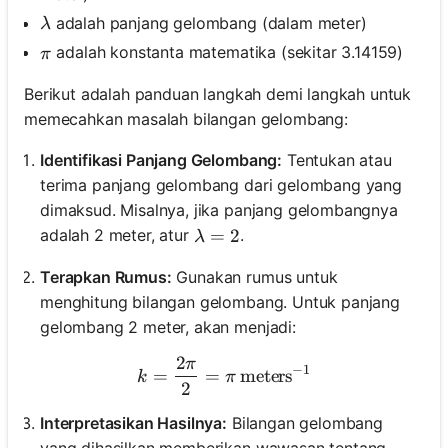
\lambda
adalah panjang gelombang (dalam meter)
λ
\pi
adalah konstanta matematika (sekitar 3.14159)
π
Berikut adalah panduan langkah demi langkah untuk
memecahkan masalah bilangan gelombang:
Identifikasi Panjang Gelombang:
Tentukan atau
terima panjang gelombang dari gelombang yang
dimaksud. Misalnya, jika panjang gelombangnya
\lambda = 2
=
2
adalah 2 meter, atur
.
λ
Terapkan Rumus:
Gunakan rumus untuk
menghitung bilangan gelombang. Untuk panjang
gelombang 2 meter, akan menjadi:
2
π
k = \frac{2\pi}{2} = \pi \
−
1
=
=
meters
k
π
2
Interpretasikan Hasilnya:
Bilangan gelombang
yang dihasilkan memberikan wawasan tentang