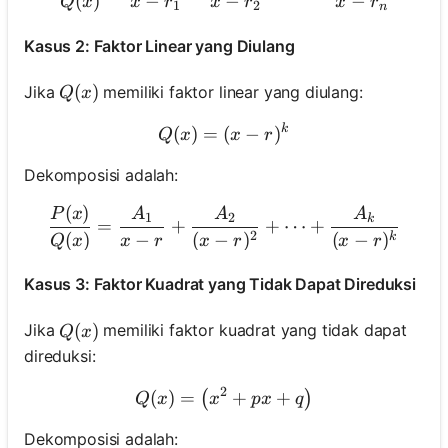
(
)
−
−
−
Q
x
x
r
x
r
x
r
1
2
n
Kasus 2: Faktor Linear yang Diulang
Q(x)
(
)
Jika
memiliki faktor linear yang diulang:
Q
x
k
Q(x)=(x-r)^k
(
)
=
(
−
)
Q
x
x
r
Dekomposisi adalah:
(
)
\frac{P(x)}{Q(x)}=\frac{
P
x
A
A
A
1
2
k
=
+
+
⋯
+
2
(
)
−
(
−
)
(
−
)
k
Q
x
x
r
x
r
x
r
Kasus 3: Faktor Kuadrat yang Tidak Dapat Direduksi
Q(x)
(
)
Jika
memiliki faktor kuadrat yang tidak dapat
Q
x
direduksi:
2
(
)
=
Q(x)=\left(x^2+p x+q\rig
+
+
(
)
Q
x
x
p
x
q
Dekomposisi adalah: