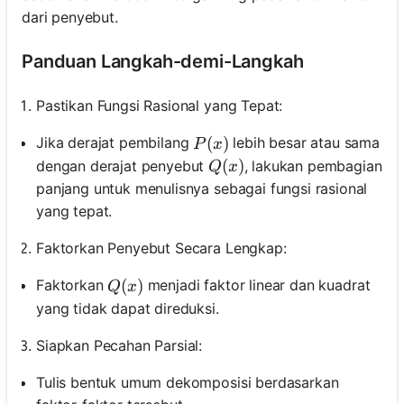
dari penyebut.
Panduan Langkah-demi-Langkah
Pastikan Fungsi Rasional yang Tepat:
P(x)
(
)
Jika derajat pembilang
lebih besar atau sama
P
x
Q(x)
(
)
dengan derajat penyebut
, lakukan pembagian
Q
x
panjang untuk menulisnya sebagai fungsi rasional
yang tepat.
Faktorkan Penyebut Secara Lengkap:
Q(x)
(
)
Faktorkan
menjadi faktor linear dan kuadrat
Q
x
yang tidak dapat direduksi.
Siapkan Pecahan Parsial:
Tulis bentuk umum dekomposisi berdasarkan