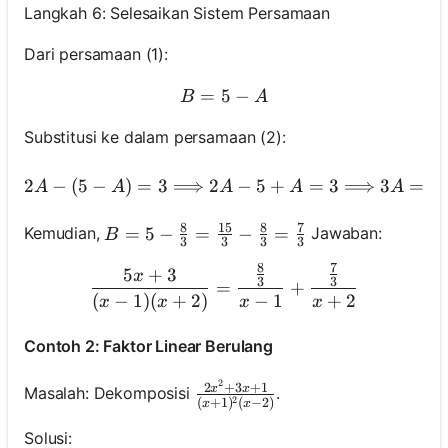
Langkah 6: Selesaikan Sistem Persamaan
Dari persamaan (1):
=
5
B=5-A
−
B
A
Substitusi ke dalam persamaan (2):
2 A-(5-A)=3 \Longr
2
−
(
5
−
)
=
3
⟹
2
−
5
+
=
3
⟹
3
=
8
A
A
A
A
A
8
15
8
7
B=5-\frac{8}{3}=\frac{15}{3}-\frac{8
=
5
−
=
−
=
Kemudian,
Jawaban:
B
3
3
3
3
8
7
\frac{5 x+3}{(x-1)(x+2)}
5
+
3
x
3
3
=
+
(
−
1
)
(
+
2
)
−
1
+
2
x
x
x
x
Contoh 2: Faktor Linear Berulang
2
\frac{2 x^2+3 x+1}{(x+1)^2(
2
+
3
+
1
x
x
Masalah: Dekomposisi
.
2
(
+
1
)
(
−
2
)
x
x
Solusi: