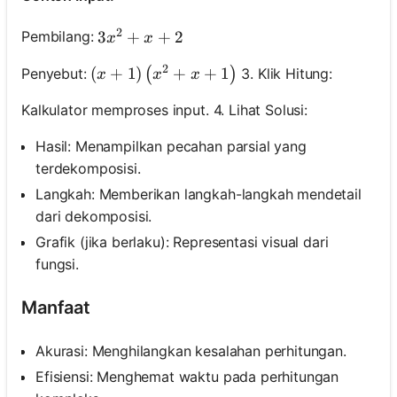
2
3 x^2+x+2
3
+
+
2
Pembilang:
x
x
2
(x+1)\left(x^2+x+1\right)
(
+
1
)
+
+
1
Penyebut:
3. Klik Hitung:
(
)
x
x
x
Kalkulator memproses input. 4. Lihat Solusi:
Hasil: Menampilkan pecahan parsial yang
terdekomposisi.
Langkah: Memberikan langkah-langkah mendetail
dari dekomposisi.
Grafik (jika berlaku): Representasi visual dari
fungsi.
Manfaat
Akurasi: Menghilangkan kesalahan perhitungan.
Efisiensi: Menghemat waktu pada perhitungan