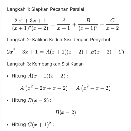
Langkah 1: Siapkan Pecahan Parsial
2
2
+
3
+
1
\frac{2 x^2+3 x+1}{(x+1
x
x
A
B
C
=
+
+
2
2
(
+
1
)
(
−
2
)
+
1
(
+
1
)
−
2
x
x
x
x
x
Langkah 2: Kalikan Kedua Sisi dengan Penyebut
2
2
+
3
+
1
=
(
+
1
)
(
−
2 x^2+3 x+1=A(x+1)(
2
)
+
(
−
2
)
+
(
x
x
A
x
x
B
x
C
x
Langkah 3: Kembangkan Sisi Kanan
A(x+1)(x-2)
(
+
1
)
(
−
2
)
Hitung
:
A
x
x
2
2
−
2
+
−
2
A\left(x^2-2 x+x-2\right)=
=
−
−
2
(
)
(
)
A
x
x
x
A
x
x
B(x-2)
(
−
2
)
Hitung
:
B
x
(
B(x-2)
−
2
)
B
x
2
C(x+1)^2
(
+
1
)
Hitung
:
C
x