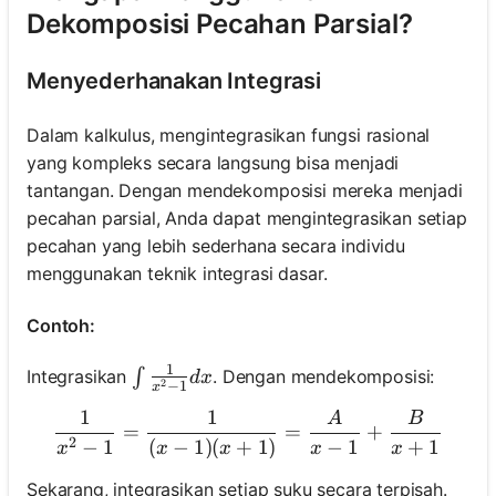
Dekomposisi Pecahan Parsial?
Menyederhanakan Integrasi
Dalam kalkulus, mengintegrasikan fungsi rasional
yang kompleks secara langsung bisa menjadi
tantangan. Dengan mendekomposisi mereka menjadi
pecahan parsial, Anda dapat mengintegrasikan setiap
pecahan yang lebih sederhana secara individu
menggunakan teknik integrasi dasar.
Contoh:
1
\int \frac{1}{x^2-1} d x
Integrasikan
. Dengan mendekomposisi:
∫
d
x
2
−
1
x
1
1
A
B
\frac{1}{x^2-1}=\frac{1
=
=
+
2
−
1
(
−
1
)
(
+
1
)
−
1
+
1
x
x
x
x
x
Sekarang, integrasikan setiap suku secara terpisah.