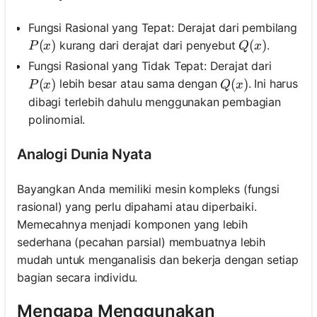
Fungsi Rasional yang Tepat: Derajat dari pembilang
P(x)
(
)
Q(x)
(
)
kurang dari derajat dari penyebut
.
P
x
Q
x
Fungsi Rasional yang Tidak Tepat: Derajat dari
P(x)
(
)
Q(x)
(
)
lebih besar atau sama dengan
. Ini harus
P
x
Q
x
dibagi terlebih dahulu menggunakan pembagian
polinomial.
Analogi Dunia Nyata
Bayangkan Anda memiliki mesin kompleks (fungsi
rasional) yang perlu dipahami atau diperbaiki.
Memecahnya menjadi komponen yang lebih
sederhana (pecahan parsial) membuatnya lebih
mudah untuk menganalisis dan bekerja dengan setiap
bagian secara individu.
Mengapa Menggunakan