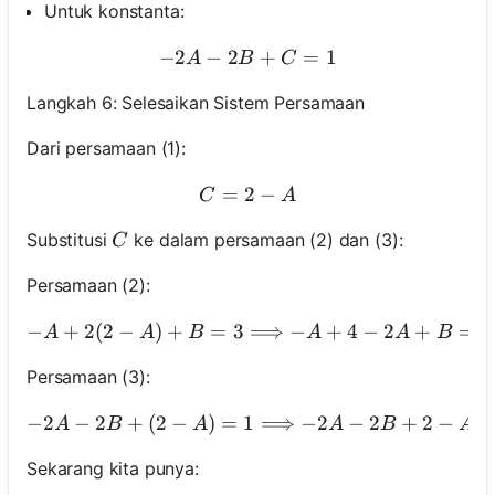
Untuk konstanta:
−
2
−
2
-2 A-2 B+C=1
+
=
1
A
B
C
elum Ada
Langkah 6: Selesaikan Sistem Persamaan
rtanyaan
Ajukan
Dari persamaan (1):
ertanyaan
Pertama
=
2
C=2-A
−
C
A
Anda
C
Substitusi
ke dalam persamaan (2) dan (3):
C
Persamaan (2):
−
+
2
(
2
−
)
+
=
3
⟹
−
+
4
-A+2(2-A)+B=3
−
2
+
=
3
A
A
B
A
A
B
Persamaan (3):
−
2
−
2
+
(
2
−
)
=
1
⟹
−
2
−
-2 A-2 B+(2-
2
+
2
−
A
B
A
A
B
A
Sekarang kita punya: