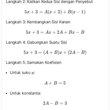
Langkah 2: Kalikan Kedua Sisi dengan Penyebut
5
+
3
=
(
+
5 x+3=A(x+2)+B(x-1)
2
)
+
(
−
1
)
x
A
x
B
x
Langkah 3: Kembangkan Sisi Kanan
5
+
3
=
+
5 x+3=A x+2 A+B x-B
2
+
−
x
A
x
A
B
x
B
Langkah 4: Gabungkan Suatu Sisi
5
+
3
=
(
+
5 x+3=(A+B) x+(2 A-B)
)
+
(
2
−
)
x
A
B
x
A
B
Langkah 5: Samakan Koefisien
x
Untuk suku
:
x
+
A+B=5
=
5
A
B
Untuk konstanta:
2
−
2 A-B=3
=
3
A
B