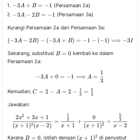
-3 A+B=-1
−
3
+
=
−
1
(Persamaan 2a)
A
B
-3 A-2 B=-1
−
3
−
2
=
−
1
(Persamaan 3a)
A
B
Kurangi Persamaan 2a dari Persamaan 3a:
(
−
3
−
2
)
−
(
−
3
+
)
=
−
1
(-3 A-2 B)-(-3 A+
−
(
−
1
)
⟹
−
3
A
B
A
B
B
B=0
=
0
Sekarang, substitusi
kembali ke dalam
B
Persamaan 2a:
1
-3 A+0=-1 \Longrightarr
−
3
+
0
=
−
1
⟹
=
A
A
3
1
5
C=2-A=2-\frac{1}{3}=\frac{5}{3}
=
2
−
=
2
−
=
Kemudian,
C
A
3
3
Jawaban:
1
5
2
\frac{2 x^2+3 x+1}{(x+1)
2
+
3
+
1
0
x
x
3
3
=
+
+
2
2
(
+
1
)
(
−
2
)
+
1
(
+
1
)
−
2
x
x
x
x
x
2
B=0
=
0
(x+1)^2
(
+
1
)
Karena
, istilah dengan
di penyebut
B
x