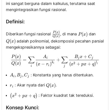
ini sangat berguna dalam kalkulus, terutama saat
mengintegrasikan fungsi rasional.
Definisi:
(
)
\frac{P(x)}{Q(x)}
P
x
P(x)
(
)
Diberikan fungsi rasional
, di mana
dan
P
x
(
)
Q
x
Q(x)
(
)
adalah polinomial, dekomposisi pecahan parsial
Q
x
mengekspresikannya sebagai:
(
)
+
\frac{P(x)}{Q(x)}=\sum_i 
P
x
A
B
x
C
∑
∑
i
j
j
=
+
(
)
k
l
Q
x
2
(
−
)
(
+
+
)
i
j
x
r
x
p
x
q
i
i
j
A_i, B_j, C_j
,
,
: Konstanta yang harus ditentukan.
A
B
C
i
j
j
r_i
Q(x)
(
)
: Akar nyata dari
.
r
Q
x
i
2
\left(x^2+p x+q\right)
+
+
: Faktor kuadrat tak tereduksi.
(
)
x
p
x
q
Konsep Kunci: