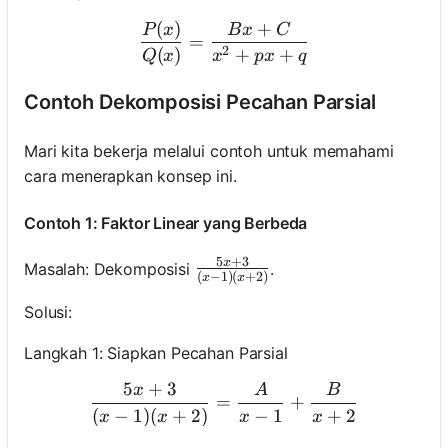
(
)
+
\frac{P(x)}{Q(x)}=\fra
P
x
B
x
C
=
2
(
)
+
+
Q
x
x
p
x
q
Contoh Dekomposisi Pecahan Parsial
Mari kita bekerja melalui contoh untuk memahami
cara menerapkan konsep ini.
Contoh 1: Faktor Linear yang Berbeda
5
+
3
x
\frac{5 x+3}{(x-1)(x+2)}
Masalah: Dekomposisi
.
(
−
1
)
(
+
2
)
x
x
Solusi:
Langkah 1: Siapkan Pecahan Parsial
5
+
3
x
A
B
\frac{5 x+3}{(x-1)(x+2)
=
+
(
−
1
)
(
+
2
)
−
1
+
2
x
x
x
x