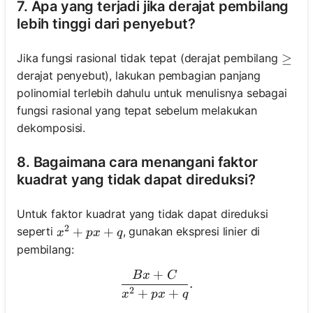
7. Apa yang terjadi jika derajat pembilang
lebih tinggi dari penyebut?
Jika fungsi rasional tidak tepat (derajat pembilang
\geq
≥
derajat penyebut), lakukan pembagian panjang
polinomial terlebih dahulu untuk menulisnya sebagai
fungsi rasional yang tepat sebelum melakukan
dekomposisi.
8. Bagaimana cara menangani faktor
kuadrat yang tidak dapat direduksi?
Untuk faktor kuadrat yang tidak dapat direduksi
2
x^2+p x+q
+
+
seperti
, gunakan ekspresi linier di
x
p
x
q
pembilang:
+
B
x
C
\frac{B x+C}{x^2+p x+q}
.
2
+
+
x
p
x
q