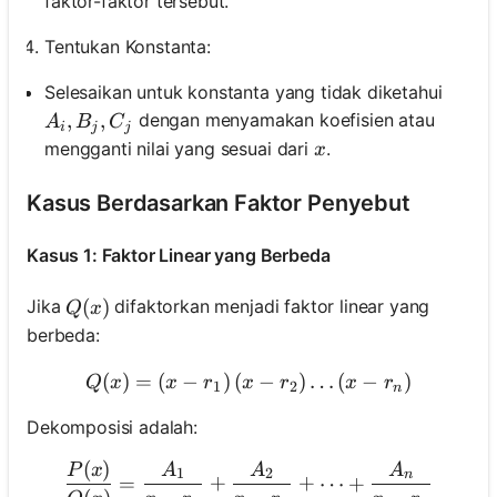
faktor-faktor tersebut.
Tentukan Konstanta:
Selesaikan untuk konstanta yang tidak diketahui
A_i, B_j, C_j
,
,
dengan menyamakan koefisien atau
A
B
C
i
j
j
x
mengganti nilai yang sesuai dari
.
x
Kasus Berdasarkan Faktor Penyebut
Kasus 1: Faktor Linear yang Berbeda
Q(x)
(
)
Jika
difaktorkan menjadi faktor linear yang
Q
x
berbeda:
(
)
=
(
−
)
(
Q(x)=\left(x-r_1\right)\lef
−
)
…
(
−
)
Q
x
x
r
x
r
x
r
1
2
n
Dekomposisi adalah:
(
)
\frac{P(x)}{Q(x)}=\frac
P
x
A
A
A
1
2
n
=
+
+
⋯
+